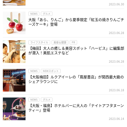
2023.06.30
NEWS
グルメ
大阪「あら、りんご」から夏季限定「紅玉の焼きりんごチ
ーズケーキ」登場
2023.06.28
ライフスタイル
美容＆健康
PR
【梅田】大人の癒し＆美容スポット「ハービス」に編集部
が潜入！美肌エステなど
2023.06.28
NEWS
NEWスポット
【大阪梅田】ルクアイーレの「蔦屋書店」が関西最大級の
シェアラウンジに
2023.06.18
NEWS
グルメ
【大阪・福島】ホテルバーに大人の「ナイトアフタヌーン
ティー」登場
2023.06.14