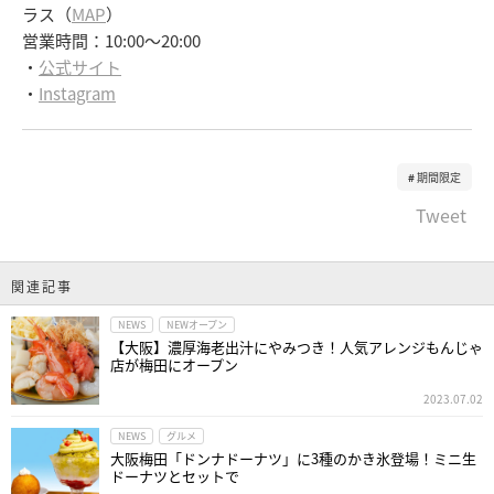
ラス（
MAP
）
営業時間：10:00～20:00
・
公式サイト
・
Instagram
期間限定
Tweet
関連記事
NEWS
NEWオープン
【大阪】濃厚海老出汁にやみつき！人気アレンジもんじゃ
店が梅田にオープン
2023.07.02
NEWS
グルメ
大阪梅田「ドンナドーナツ」に3種のかき氷登場！ミニ生
ドーナツとセットで