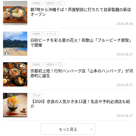
NEWS
NEWオープン
朝7時から沖縄そば！芦屋駅前に打ちたて自家製麺の新店
オープン
2026.08.08
NEWS
イベント
白砂ビーチを彩る夏の花火！和歌山「ブルービーチ那智」
で開催
2026.08.07
NEWS
NEWオープン
京都初上陸！行列ハンバーグ店「山本のハンバーグ」が河
原町に誕生
2026.08.07
グルメ
【2026】奈良の人気かき氷12選！名店や予約必須店も紹
介
2026.08.07
もっと見る