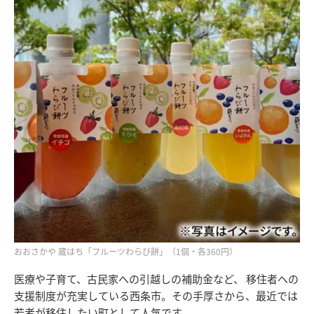
おおさかや 蔵はち「フルーツわらび餅」（1個・各360円）
医療や子育て、古民家への引越しの補助金など、 移住者への
支援制度が充実している西条市。その手厚さから、最近では
若者が移住したい町として人気です。