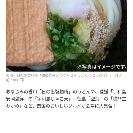
香川・日の出製麺所「讃岐銘産えびすり身天うどん（ぶっかけ）」（1人
前・880円）
おなじみの香川「日の出製麺所」のうどんや、愛媛「宇和島
安岡蒲鉾」の「宇和島じゃこ天」、徳島「空海」の「鳴門生
わかめ」など、四国のおいしいグルメが会場に大集合！