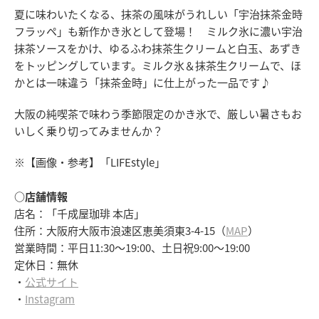
夏に味わいたくなる、抹茶の風味がうれしい「宇治抹茶金時
フラッペ」も新作かき氷として登場！ ミルク氷に濃い宇治
抹茶ソースをかけ、ゆるふわ抹茶生クリームと白玉、あずき
をトッピングしています。ミルク氷＆抹茶生クリームで、ほ
かとは一味違う「抹茶金時」に仕上がった一品です♪
大阪の純喫茶で味わう季節限定のかき氷で、厳しい暑さもお
いしく乗り切ってみませんか？
※【画像・参考】「LIFEstyle」
○店舗情報
店名：「千成屋珈琲 本店」
住所：大阪府大阪市浪速区恵美須東3-4-15（
MAP
）
営業時間：平日11:30～19:00、土日祝9:00～19:00
定休日：無休
・
公式サイト
・
Instagram