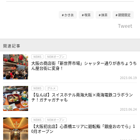
かき氷
喫茶
抹茶
期間限定
Tweet
関連記事
NEWS
NEWオープン
大阪の商店街「新世界市場」シャッター通りが赤ちょうち
ん屋台街に変身！
2023.06.19
NEWS
グルメ
【なんば】スイスホテル南海大阪×南海電鉄コラボラン
チ！ガチャガチャも
2023.06.24
NEWS
NEWオープン
【大阪初出店】心斎橋エリアに廻転鮨「銀座おのでら」1
0月オープン