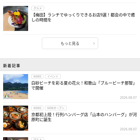
グルメ
【梅田】ランチでゆっくりできるお店9選！都会の中で癒
しの時間を
もっと見る
新着記事
NEWS
イベント
白砂ビーチを彩る夏の花火！和歌山「ブルービーチ那智」
で開催
2026.08.07
NEWS
NEWオープン
京都初上陸！行列ハンバーグ店「山本のハンバーグ」が河
原町に誕生
2026.08.07
グルメ