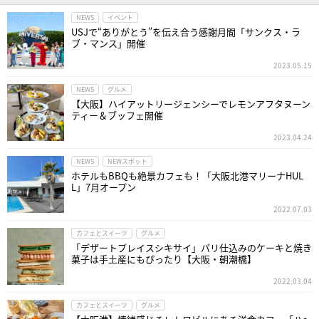
NEWS
イベント
USJで“ありがとう”を伝え合う感謝月間「サンクス・ラ
ブ・マンス」開催
2023.05.15
NEWS
グルメ
【大阪】ハイアットリージェンシーでレモンアフタヌーン
ティー＆ブッフェ開催
2023.04.24
NEWS
NEWスポット
ホテルもBBQも絶景カフェも！「大阪北港マリーナHUL
L」7月オープン
2022.07.03
カフェとスイーツ
グルメ
「デザートプレイスシキサイ」パリ仕込みのケーキと焼き
菓子は手土産にもぴったり【大阪・朝潮橋】
2022.03.04
カフェとスイーツ
グルメ