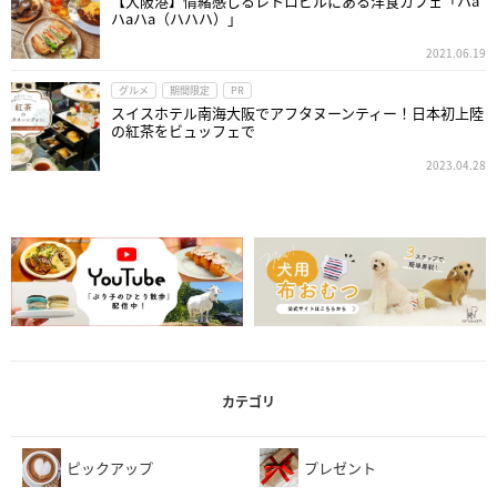
【大阪港】情緒感じるレトロビルにある洋食カフェ「ハa
ハaハa（ハハハ）」
2021.06.19
グルメ
期間限定
PR
スイスホテル南海大阪でアフタヌーンティー！日本初上陸
の紅茶をビュッフェで
2023.04.28
カテゴリ
ピックアップ
プレゼント