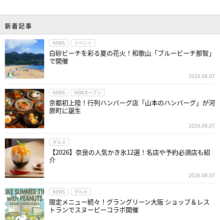
新着記事
NEWS
イベント
白砂ビーチを彩る夏の花火！和歌山「ブルービーチ那智」
で開催
2026.08.07
NEWS
NEWオープン
京都初上陸！行列ハンバーグ店「山本のハンバーグ」が河
原町に誕生
2026.08.07
グルメ
【2026】奈良の人気かき氷12選！名店や予約必須店も紹
介
2026.08.07
NEWS
グルメ
限定メニュー続々！グラングリーン大阪 ショップ＆レス
トランでスヌーピーコラボ開催