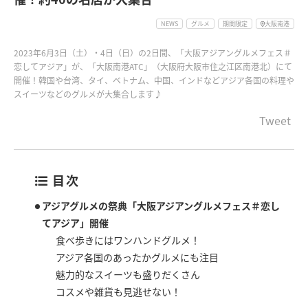
NEWS
グルメ
期間限定
大阪南港
2023年6月3日（土）・4日（日）の2日間、「大阪アジアングルメフェス＃
恋してアジア」が、「大阪南港ATC」（大阪府大阪市住之江区南港北）にて
開催！韓国や台湾、タイ、ベトナム、中国、インドなどアジア各国の料理や
スイーツなどのグルメが大集合します♪
Tweet
目次
アジアグルメの祭典「大阪アジアングルメフェス＃恋し
てアジア」開催
食べ歩きにはワンハンドグルメ！
アジア各国のあったかグルメにも注目
魅力的なスイーツも盛りだくさん
コスメや雑貨も見逃せない！