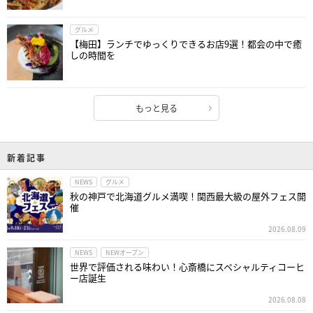
グルメ
【梅田】ランチでゆっくりできるお店9選！都会の中で癒
しの時間を
もっと見る
新着記事
NEWS
グルメ
秋の神戸で北海道グルメ満喫！関西最大級の屋外フェス開
催
2026.08.09
NEWS
NEWオープン
世界で評価される味わい！心斎橋にスペシャルティコーヒ
ー店誕生
2026.08.08