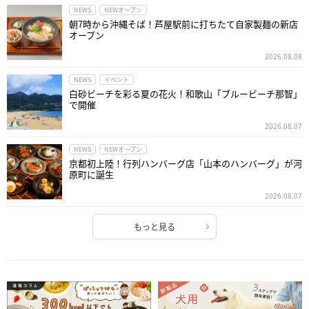
NEWS
NEWオープン
朝7時から沖縄そば！芦屋駅前に打ちたて自家製麺の新店
オープン
2026.08.08
NEWS
イベント
白砂ビーチを彩る夏の花火！和歌山「ブルービーチ那智」
で開催
2026.08.07
NEWS
NEWオープン
京都初上陸！行列ハンバーグ店「山本のハンバーグ」が河
原町に誕生
2026.08.07
もっと見る