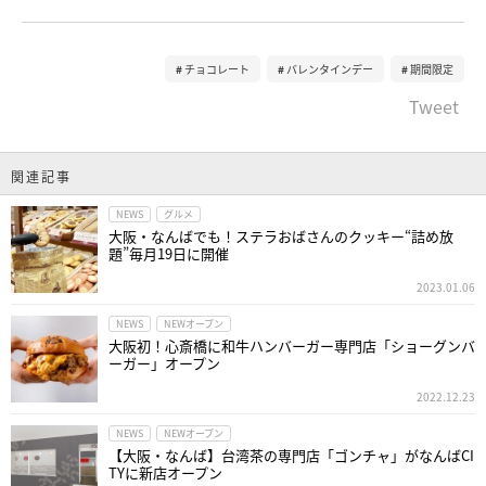
チョコレート
バレンタインデー
期間限定
Tweet
関連記事
NEWS
グルメ
大阪・なんばでも！ステラおばさんのクッキー“詰め放
題”毎月19日に開催
2023.01.06
NEWS
NEWオープン
大阪初！心斎橋に和牛ハンバーガー専門店「ショーグンバ
ーガー」オープン
2022.12.23
NEWS
NEWオープン
【大阪・なんば】台湾茶の専門店「ゴンチャ」がなんばCI
TYに新店オープン