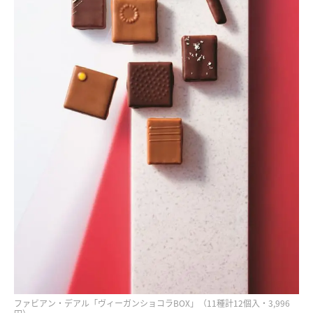
ファビアン・デアル「ヴィーガンショコラBOX」（11種計12個入・3,996