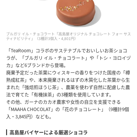
ブルガリ イル・チョコラート「高島屋オリジナル チョコレート フォー サス
ティナビリティ」（3種計3個入・4,801円）
「TeaRoom」コラボのサステナブルでおいしいお茶ショコ
ラが、「ブルガリ イル・チョコラート」や「トシ・ヨロイヅ
カ」など6ブランドから登場。
廃棄予定だった茶葉にウィスキーの香りをつけた国産の「樽
熟成紅茶」や、本来廃棄されるはずの木質化した茶葉から生
まれた「強焙煎ほうじ茶」、農薬を使わず自然に配慮した農
法で育てた「有機抹茶」の3種類を使用しています。
その他、ガーナのカカオ農家や女性の自立を支援できる
「MAAHA CHOCOLAT」の「花のチョコレート」（9種計9個
入・3,845円）なども。
高島屋バイヤーによる厳選ショコラ