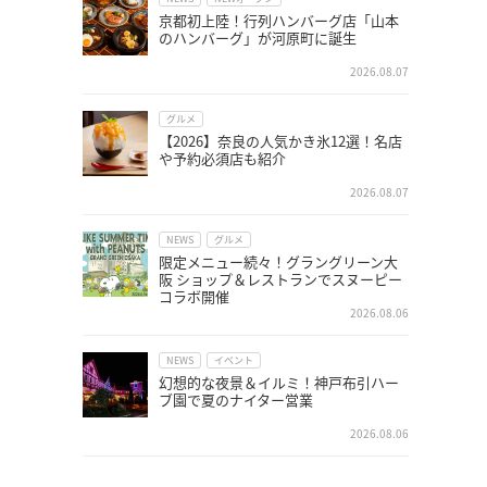
京都初上陸！行列ハンバーグ店「山本
のハンバーグ」が河原町に誕生
2026.08.07
グルメ
【2026】奈良の人気かき氷12選！名店
や予約必須店も紹介
2026.08.07
NEWS
グルメ
限定メニュー続々！グラングリーン大
阪 ショップ＆レストランでスヌーピー
コラボ開催
2026.08.06
NEWS
イベント
幻想的な夜景＆イルミ！神戸布引ハー
ブ園で夏のナイター営業
2026.08.06