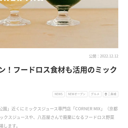
公開：2022.12.12
ン！フードロス食材も活用のミック
NEWS
NEWオープン
グルメ
二条城
公園」近くにミックスジュース専門店「CORNER MIX」（京都
ックスジュースや、八百屋さんで廃棄になるフードロス野菜
場します。