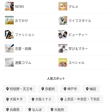
NEWS
グルメ
おでかけ
ライフスタイル
ファッション
ビューティー
恋愛・結婚
学び＆マネー
連載コラム
スペシャル
人気スポット
阿倍野・天王寺
京都府
神戸市
梅田
大阪キタ
大阪ミナミ
上京区・中京区・下京区
兵庫県
なんば
大阪府