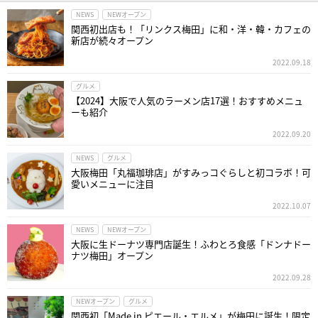
NEWS
NEWオープン
関西初出店も！「リンクス梅田」に和・洋・韓・カフェの
新店が続々オープン
2022.09.18
グルメ
【2024】大阪で人気のラーメン店17選！おすすめメニュ
ーも紹介
2022.09.20
NEWS
グルメ
大阪梅田「丸福珈琲店」がすみっコぐらしと初コラボ！可
愛いメニューに注目
2022.10.07
NEWS
NEWオープン
大阪に生ドーナツ専門店誕生！ふわとろ食感「ドンナドー
ナツ梅田」オープン
2022.09.28
NEWオープン
グルメ
関西初「Made in ピエール・エルメ」が梅田に誕生！限定