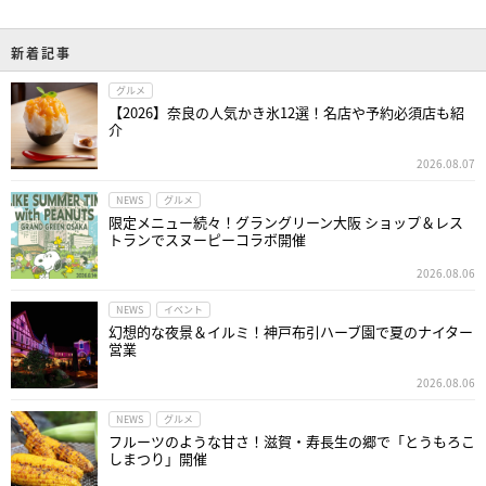
新着記事
グルメ
【2026】奈良の人気かき氷12選！名店や予約必須店も紹
介
2026.08.07
NEWS
グルメ
限定メニュー続々！グラングリーン大阪 ショップ＆レス
トランでスヌーピーコラボ開催
2026.08.06
NEWS
イベント
幻想的な夜景＆イルミ！神戸布引ハーブ園で夏のナイター
営業
2026.08.06
NEWS
グルメ
フルーツのような甘さ！滋賀・寿長生の郷で「とうもろこ
しまつり」開催