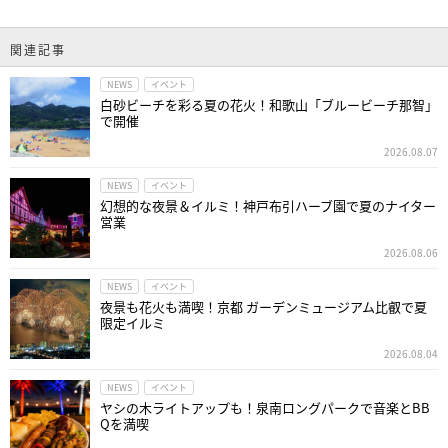
関連記事
NEWS
イベント
白砂ビーチを彩る夏の花火！和歌山「ブルービーチ那智」
で開催
2026.08.07
NEWS
イベント
幻想的な夜景＆イルミ！神戸布引ハーブ園で夏のナイター
営業
2026.08.06
NEWS
イベント
夜景も花火も満喫！京都 ガーデンミュージアム比叡で夏
限定イルミ
2026.08.04
NEWS
イベント
ヤシの木ライトアップも！泉南ロングパークで音楽とBB
Qを満喫