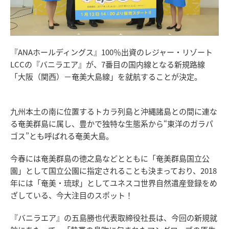
『ANAホールディングス』100％出資のレジャー・リゾート
LCCの『バニラエア』が、7番目の国内線となる新規路線
「大阪（関西）－奄美大島線」を就航することが決定。
九州本土の南に位置するトカラ列島と沖縄諸島との間に連な
る奄美群島に属し、豊かで独特な生態系から“東洋のガラパ
ゴス”とも呼ばれる奄美大島。
今春には奄美群島の徳之島などとともに「奄美群島国立公
園」として国立公園に指定されることも決まっており、2018
年には「奄美・琉球」としてユネスコ世界自然遺産登録をめ
ざしている、今大注目のスポット！
『バニラエア』の五島勝也代表取締役社長は、今回の新規就