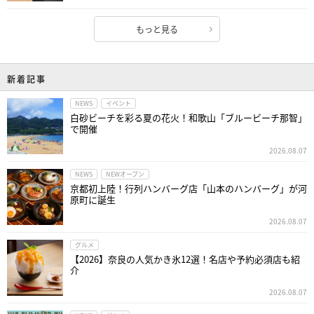
もっと見る
新着記事
NEWS
イベント
白砂ビーチを彩る夏の花火！和歌山「ブルービーチ那智」
で開催
2026.08.07
NEWS
NEWオープン
京都初上陸！行列ハンバーグ店「山本のハンバーグ」が河
原町に誕生
2026.08.07
グルメ
【2026】奈良の人気かき氷12選！名店や予約必須店も紹
介
2026.08.07