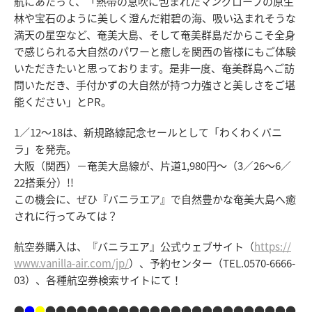
航にあたって、「熱帯の息吹に包まれたマングローブの原生
林や宝石のように美しく澄んだ紺碧の海、吸い込まれそうな
満天の星空など、奄美大島、そして奄美群島だからこそ全身
で感じられる大自然のパワーと癒しを関西の皆様にもご体験
いただきたいと思っております。是非一度、奄美群島へご訪
問いただき、手付かずの大自然が持つ力強さと美しさをご堪
能ください」とPR。
1／12～18は、新規路線記念セールとして「わくわくバニ
ラ」を発売。
大阪（関西）－奄美大島線が、片道1,980円～（3／26～6／
22搭乗分）!!
この機会に、ぜひ『バニラエア』で自然豊かな奄美大島へ癒
されに行ってみては？
航空券購入は、『バニラエア』公式ウェブサイト（
https://
www.vanilla-air.com/jp/
）、予約センター（TEL.0570-6666-
03）、各種航空券検索サイトにて！
●
●
●
●●●●●●●●●●●●●●●●●●●●●●●●