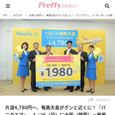
TOP
おでかけ
片道4,780円～、奄美大島がグンと近くに！『バニラエア』、3／26（日）に大阪
公開：2017.01.17
片道4,780円～、奄美大島がグンと近くに！『バ
ニラエア』、3／26（日）に大阪（関西）－奄美