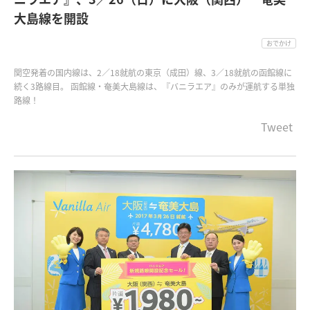
大島線を開設
おでかけ
関空発着の国内線は、2／18就航の東京（成田）線、3／18就航の函館線に
続く3路線目。 函館線・奄美大島線は、『バニラエア』のみが運航する単独
路線！
Tweet