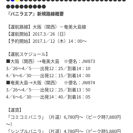
●●●●●●●●●
『バニラエア』新規路線概要
【運航路線】大阪（関西）－奄美大島線
【運航開始】2017.3／26（日）
【予約開始】2017.1／12（木）14：00～
【運航スケジュール】
■大阪（関西）→奄美大島 ※便名：JW873
3／26～4／5……出発12：25／到着14：10
4／6～6／30……出発12：15／到着14：00
■奄美大島→大阪（関西） ※便名：JW874
3／26～4／5……出発12：25／到着13：50
4／6～6／30……出発14：40／到着16：05
【運賃】
「コミコミバニラ」（片道）6,780円～（ピーク時7,880円
～）
「シンプルバニラ」（片道）4,780円～（ピーク時5,880円