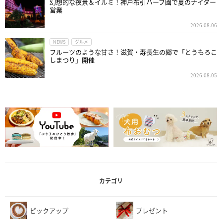
幻想的な夜景＆イルミ！神戸布引ハーブ園で夏のナイター
営業
2026.08.06
NEWS
グルメ
フルーツのような甘さ！滋賀・寿長生の郷で「とうもろこ
しまつり」開催
2026.08.05
カテゴリ
ピックアップ
プレゼント