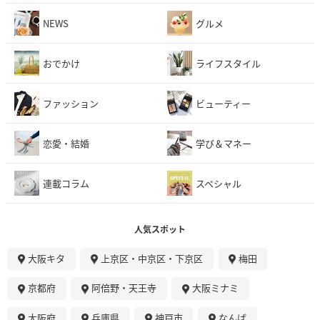
NEWS
グルメ
おでかけ
ライフスタイル
ファッション
ビューティー
恋愛・結婚
学び＆マネー
連載コラム
スペシャル
人気スポット
大阪キタ
上京区・中京区・下京区
梅田
京都府
阿倍野・天王寺
大阪ミナミ
大阪府
兵庫県
神戸市
なんば