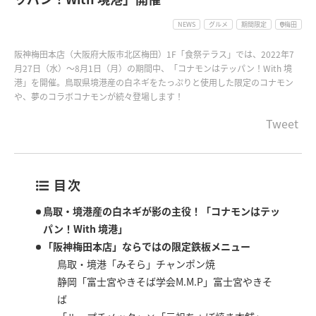
NEWS
グルメ
期間限定
梅田
阪神梅田本店（大阪府大阪市北区梅田）1F「食祭テラス」では、2022年7
月27日（水）〜8月1日（月）の期間中、「コナモンはテッパン！With 境
港」を開催。鳥取県境港産の白ネギをたっぷりと使用した限定のコナモン
や、夢のコラボコナモンが続々登場します！
Tweet
目次
鳥取・境港産の白ネギが影の主役！「コナモンはテッ
パン！With 境港」
「阪神梅田本店」ならではの限定鉄板メニュー
鳥取・境港「みそら」チャンポン焼
静岡「富士宮やきそば学会M.M.P」富士宮やきそ
ば