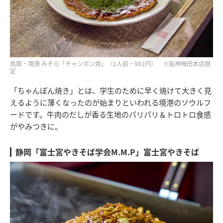
鳥取・境港 みそら「チャンポン焼」（1人前・981円） ※阪神梅田本店限
定
「ちゃんぽん焼き」とは、学生のために早く焼けて大きく見
えるように薄くなったのが始まりといわれる境港のソウルフ
ードです。牛肉のだしが香る生地のパリパリ＆トロトロ食感
がやみつきに。
静岡「富士宮やきそば学会M.M.P」富士宮やきそば