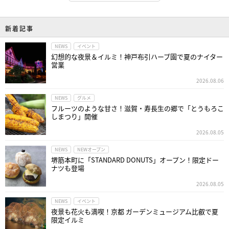
新着記事
NEWS
イベント
幻想的な夜景＆イルミ！神戸布引ハーブ園で夏のナイター
営業
2026.08.06
NEWS
グルメ
フルーツのような甘さ！滋賀・寿長生の郷で「とうもろこ
しまつり」開催
2026.08.05
NEWS
NEWオープン
堺筋本町に「STANDARD DONUTS」オープン！限定ドー
ナツも登場
2026.08.05
NEWS
イベント
夜景も花火も満喫！京都 ガーデンミュージアム比叡で夏
限定イルミ