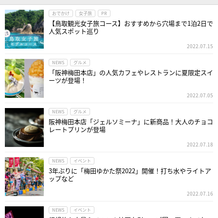
おでかけ
女子旅
PR
【鳥取観光女子旅コース】おすすめから穴場まで1泊2日で
人気スポット巡り
2022.07.15
NEWS
グルメ
「阪神梅田本店」の人気カフェやレストランに夏限定スイ
ーツが登場！
2022.07.05
NEWS
グルメ
阪神梅田本店「ジェルソミーナ」に新商品！大人のチョコ
レートプリンが登場
2022.07.18
NEWS
イベント
3年ぶりに「梅田ゆかた祭2022」開催！打ち水やライトア
ップなど
2022.07.16
NEWS
イベント