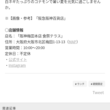
白ネギたっぷりのコナモンで暑い夏を元気に過ごしません
か。
※【画像・参考】「阪急阪神百貨店」
○店舗情報
店名：「阪神梅田本店 食祭テラス」
住所：大阪府大阪市北区梅田1-13-13（
MAP
）
営業時間：10:00～20:00
定休日：不定休
・
公式サイト
・
Instagram
ランチ
期間限定
Tweet
関連記事