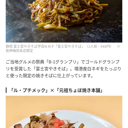
静岡 富士宮やきそば学会M.M.P「富士宮やきそば」（1人前・648円） ※
阪神梅田本店限定
ご当地グルメの祭典「B-1グランプリ」でゴールドグランプ
リを受賞した「富士宮やきそば」。境港産白ネギをたっぷり
と使った限定の焼きそばに仕上がっています。
「ル・プチメック」×「元祖ちょぼ焼き本舗」