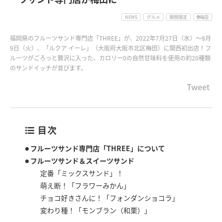
NEWS
グルメ
期間限定
梅田
福岡県のフルーツサンド専門店「THREE」が、2022年7月27日（水）～8月
9日（火）、「ルクア イーレ」（大阪府大阪市北区梅田）に関西初出店！フ
ルーツがごろっと贅沢に入った、カロリー0の自然甘味料を使用の約20種類
のサンドイッチが並びます。
Tweet
目次
フルーツサンド専門店「THREE」について
フルーツサンド＆スイーツサンド
定番「ミックスサンド」！
萌え断！「フラワーみかん」
チョコ好きさんに！「フォンダンショコラ」
変わり種！「モンブラン（和栗）」