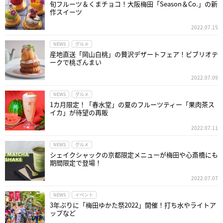
旬フルーツ＆くまチョコ！大阪梅田「Season＆Co.」の新
作スイーツ
2022.07.15
NEWS
グルメ
産地直送「岡山白桃」の贅沢デザートフェア！ビブリオテ
ークで桃ざんまい
2022.07.09
NEWS
グルメ
1カ月限定！「春水堂」の夏のフルーツティー「果肉茶ス
イカ」が待望の再販
2022.07.11
NEWS
グルメ
シェイクシャックの京都限定メニューが梅田や心斎橋にも
期間限定で登場！
2022.07.07
NEWS
イベント
3年ぶりに「梅田ゆかた祭2022」開催！打ち水やライトア
ップなど