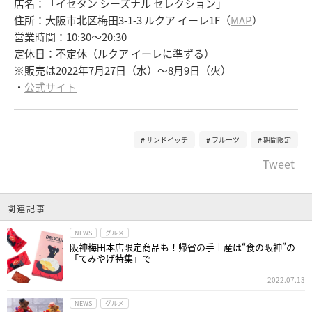
店名：「イセタン シーズナル セレクション」
住所：大阪市北区梅田3-1-3 ルクア イーレ1F（
MAP
）
営業時間：10:30～20:30
定休日：不定休（ルクア イーレに準ずる）
※販売は2022年7月27日（水）～8月9日（火）
・
公式サイト
サンドイッチ
フルーツ
期間限定
Tweet
関連記事
NEWS
グルメ
阪神梅田本店限定商品も！帰省の手土産は“食の阪神”の
「てみやげ特集」で
2022.07.13
NEWS
グルメ