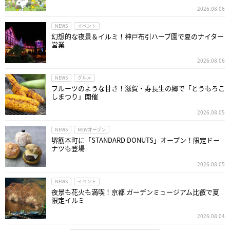
2026.08.06
NEWS
イベント
幻想的な夜景＆イルミ！神戸布引ハーブ園で夏のナイター
営業
2026.08.06
NEWS
グルメ
フルーツのような甘さ！滋賀・寿長生の郷で「とうもろこ
しまつり」開催
2026.08.05
NEWS
NEWオープン
堺筋本町に「STANDARD DONUTS」オープン！限定ドー
ナツも登場
2026.08.05
NEWS
イベント
夜景も花火も満喫！京都 ガーデンミュージアム比叡で夏
限定イルミ
2026.08.04