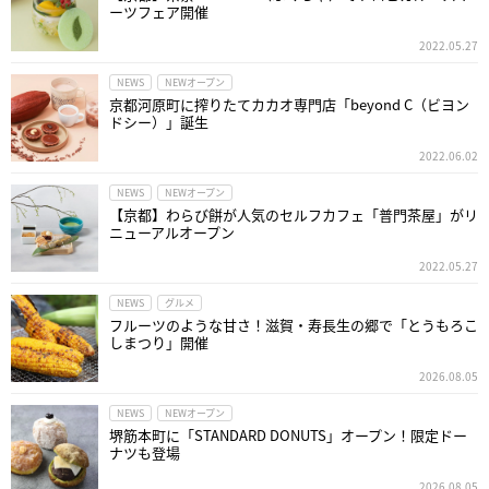
ーツフェア開催
2022.05.27
NEWS
NEWオープン
京都河原町に搾りたてカカオ専門店「beyond C（ビヨン
ドシー）」誕生
2022.06.02
NEWS
NEWオープン
【京都】わらび餅が人気のセルフカフェ「普門茶屋」がリ
ニューアルオープン
2022.05.27
NEWS
グルメ
フルーツのような甘さ！滋賀・寿長生の郷で「とうもろこ
しまつり」開催
2026.08.05
NEWS
NEWオープン
堺筋本町に「STANDARD DONUTS」オープン！限定ドー
ナツも登場
2026.08.05