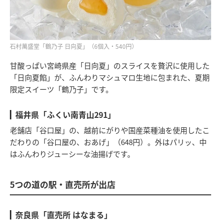
石村萬盛堂「鶴乃子 日向夏」（6個入・540円）
甘酸っぱい宮崎県産「日向夏」のスライスを贅沢に使用した
「日向夏餡」が、ふんわりマシュマロ生地に包まれた、夏期
限定スイーツ「鶴乃子」です。
福井県「ふくい南青山291」
老舗店「谷口屋」の、越前にがりや国産菜種油を使用したこ
だわりの「谷口屋の、おあげ」（648円）。外はパリッ、中
はふんわりジューシーな油揚げです。
5つの道の駅・直売所が出店
奈良県「直売所 はなまる」