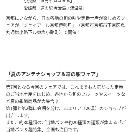
奈良県「直売所 はなまる」
愛媛県「道の駅 今治湯ノ浦温泉」
京都にいながら、日本各地の旬の味や定番土産が楽しめるフ
ェアが「ジェイアール京都伊勢丹」（京都府京都市下京区烏
丸通塩小路下ル東塩小路町）で開催！
「夏のアンテナショップ＆道の駅フェア」
第7回となる今回のフェアでは、これまでも人気だった定番
のご当地土産をはじめ、各地から旬のフルーツやスイーツな
ど夏の季節商品が大集合♪
第1弾と第2弾に会期を分け、21エリア（26県）のショップが
出店します。
また、約30種類のご当地パンや約20種類の麺類が集まる「ご
当地パン＆麺特集」企画も注目です。