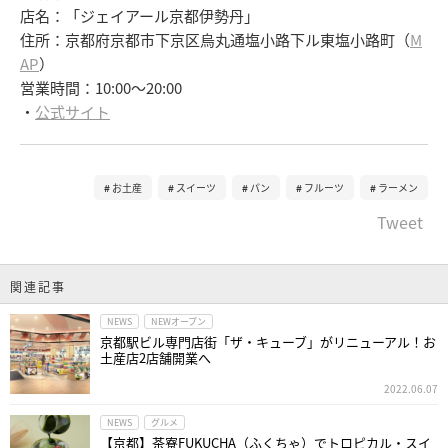
店名：「ジェイアール京都伊勢丹」
住所：京都府京都市下京区烏丸通塩小路下ル東塩小路町（
M
AP
）
営業時間：10:00～20:00
・
公式サイト
お土産
スイーツ
パン
フルーツ
ラーメン
Tweet
関連記事
NEWS
NEWオープン
京都駅ビル専門店街「ザ・キューブ」がリニューアル！お
土産店2店舗開業へ
2022.06.07
NEWS
グルメ
【京都】茶寮FUKUCHA（ふくちゃ）でトロピカル・スイ