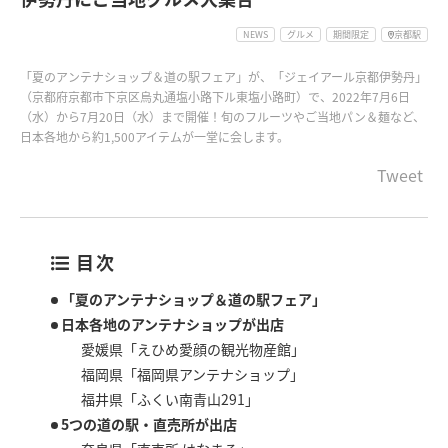
NEWS
グルメ
期間限定
京都駅
「夏のアンテナショップ＆道の駅フェア」が、「ジェイアール京都伊勢丹」
（京都府京都市下京区烏丸通塩小路下ル東塩小路町）で、2022年7月6日
（水）から7月20日（水）まで開催！旬のフルーツやご当地パン＆麺など、
日本各地から約1,500アイテムが一堂に会します。
Tweet
目次
「夏のアンテナショップ＆道の駅フェア」
日本各地のアンテナショップが出店
愛媛県「えひめ愛顔の観光物産館」
福岡県「福岡県アンテナショップ」
福井県「ふくい南青山291」
5つの道の駅・直売所が出店