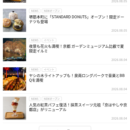
2026.08.05
NEWS
NEWオープン
堺筋本町に「STANDARD DONUTS」オープン！限定ドー
ナツも登場
2026.08.05
NEWS
イベント
夜景も花火も満喫！京都 ガーデンミュージアム比叡で夏
限定イルミ
2026.08.04
NEWS
イベント
ヤシの木ライトアップも！泉南ロングパークで音楽とBB
Qを満喫
2026.08.04
NEWS
NEWオープン
人気の紅茶パフェ復活！抹茶スイーツ元祖「京はやしや京
都店」がリニューアル
2026.08.04