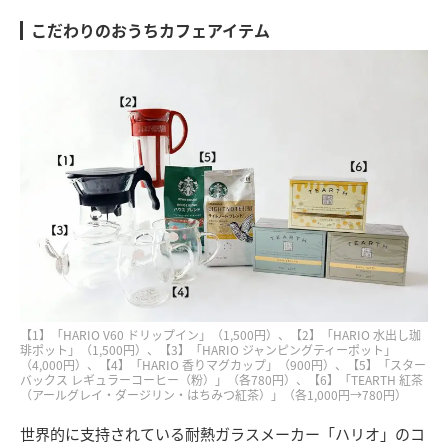
こだわりのおうちカフェアイテム
【1】「HARIO V60 ドリップイン」（1,500円）、【2】「HARIO 水出し珈
琲ポット」（1,500円）、【3】「HARIO ジャンピングティーポット」
（4,000円）、【4】「HARIO 香りマグカップ」（900円）、【5】「スター
バックス レギュラーコーヒー（粉）」（各780円）、【6】「TEARTH 紅茶
（アールグレイ・ダージリン・はちみつ紅茶）」（各1,000円→780円）
世界的に支持されている耐熱ガラスメーカー「ハリオ」のコ