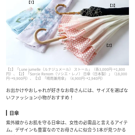
【1】「Lune jumelle（ルナジュメール） ストール」（各3,000円→1,800
円）、【2】「Sorcie Renom（ソシエ・レノ） 日傘（日本製）」（18,000
円→9,900円）、【3】「晴雨兼用傘」（4,900円→2,940円）
お出かけやおしゃれが好きなお母さんには、サイズを選ばな
いファッション小物がおすすめ！
日傘
紫外線からお肌を守る日傘は、女性の必需品と言えるアイテ
ム。デザインも豊富なのでお母さんに似合う1本が見つかる