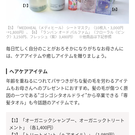
【5】「MEDIHEAL（メディヒール） シートマスク」（10枚入・3,000円
→1,800円）、【6】「ランバン オード パルファム」（フローラル〈ピン
ク〉3,150円、フレッシュ〈紫〉3,480円） ※他商品は下記参照
毎日忙しく自分のことがおろそかになりがちなお母さんに
は、ケアアイテムや癒しアイテムを贈りましょう。
ヘアケアアイテム
年齢を重ねるにつれてパサつきがちな髪の毛を労わるアイテ
ムもお母さんへのプレゼントにおすすめ。髪の毛が傷つく原
因の一つである“ゴシゴシタオルドライ”から卒業できる「専
髪タオル」も今話題のアイテムです。
【1】「オーガニックシャンプー、オーガニックトリート
メント」（各1,400円）
【2】「トリートメント（ヘアオイル）」（1,980円）