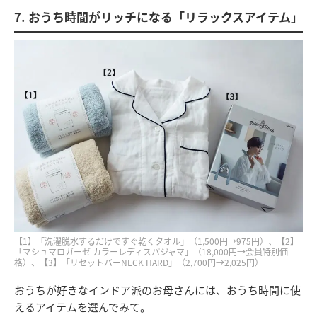
7. おうち時間がリッチになる「リラックスアイテム」
【1】「洗濯脱水するだけですぐ乾くタオル」（1,500円→975円）、【2】
「マシュマロガーゼ カラーレディスパジャマ」（18,000円→会員特別価
格）、【3】「リセットバーNECK HARD」（2,700円→2,025円）
おうちが好きなインドア派のお母さんには、おうち時間に使
えるアイテムを選んでみて。