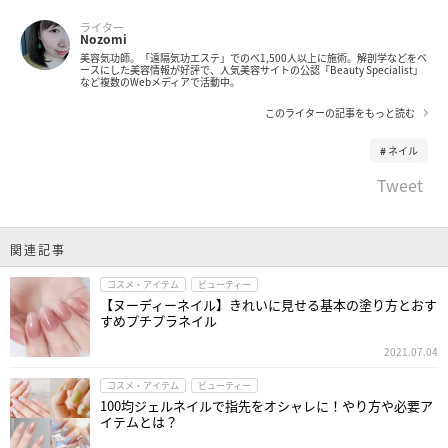
ライター
Nozomi
美容気功師。「遠隔気功エステ」でのべ1,500人以上に施術。解剖学などをベ
ースにした美容情報が好評で、人気美容サイトの公認「Beauty Specialist」
など複数のWebメディアで活動中。
このライターの記事をもっと読む
ネイル
Tweet
関連記事
コスメ・アイテム
ビューティー
【ヌーディーネイル】きれいに見せる基本の塗り方とおす
すめプチプラネイル
2021.07.04
コスメ・アイテム
ビューティー
100均ジェルネイルで指先をオシャレに！やり方や必要ア
イテムとは？