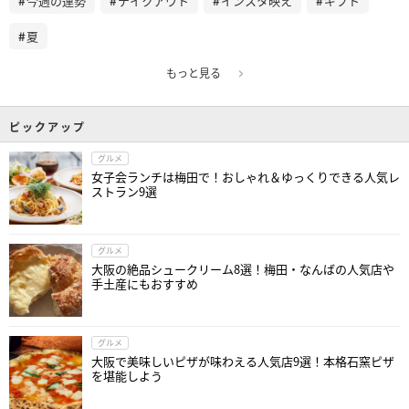
今週の運勢
テイクアウト
インスタ映え
ギフト
夏
もっと見る
ピックアップ
グルメ
女子会ランチは梅田で！おしゃれ＆ゆっくりできる人気レ
ストラン9選
グルメ
大阪の絶品シュークリーム8選！梅田・なんばの人気店や
手土産にもおすすめ
グルメ
大阪で美味しいピザが味わえる人気店9選！本格石窯ピザ
を堪能しよう