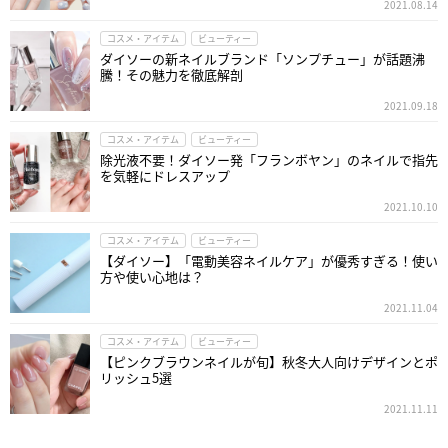
2021.08.14
コスメ・アイテム
ビューティー
ダイソーの新ネイルブランド「ソンプチュー」が話題沸
騰！その魅力を徹底解剖
2021.09.18
コスメ・アイテム
ビューティー
除光液不要！ダイソー発「フランボヤン」のネイルで指先
を気軽にドレスアップ
2021.10.10
コスメ・アイテム
ビューティー
【ダイソー】「電動美容ネイルケア」が優秀すぎる！使い
方や使い心地は？
2021.11.04
コスメ・アイテム
ビューティー
【ピンクブラウンネイルが旬】秋冬大人向けデザインとポ
リッシュ5選
2021.11.11