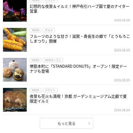
NEWS
イベント
幻想的な夜景＆イルミ！神戸布引ハーブ園で夏のナイター
営業
2026.08.06
NEWS
グルメ
フルーツのような甘さ！滋賀・寿長生の郷で「とうもろこ
しまつり」開催
2026.08.05
NEWS
NEWオープン
堺筋本町に「STANDARD DONUTS」オープン！限定ドー
ナツも登場
2026.08.05
NEWS
イベント
夜景も花火も満喫！京都 ガーデンミュージアム比叡で夏
限定イルミ
2026.08.04
もっと見る