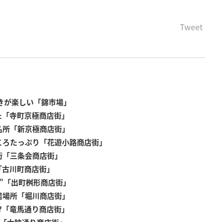
Tweet
きが楽しい「錦市場」
た「寺町京極商店街」
名所「新京極商店街」
ころたっぷり「花遊小路商店街」
街「三条会商店街」
「古川町商店街」
”「出町桝形商店街」
居場所「堀川商店街」
?「竜馬通り商店街」