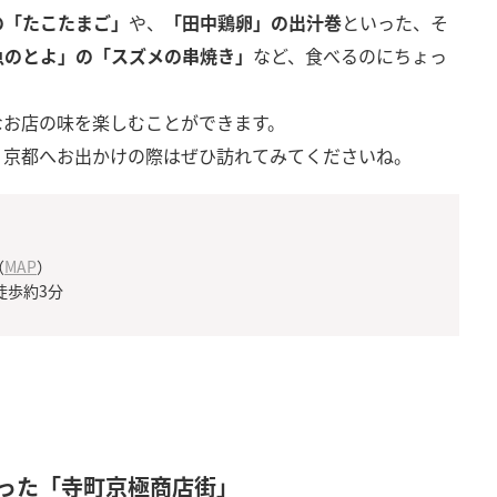
の「たこたまご」
や、
「田中鶏卵」の出汁巻
といった、そ
魚のとよ」の「スズメの串焼き」
など、食べるのにちょっ
なお店の味を楽しむことができます。
、京都へお出かけの際はぜひ訪れてみてくださいね。
（
MAP
）
徒歩約3分
った「寺町京極商店街」