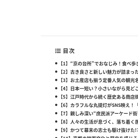
目次
【1】“京の台所”でおなじみ！食べ歩
【2】古き良さと新しい魅力が詰まっ
【3】お土産店も揃う定番人気の観光
【4】日本一短い？小さいながら見ど
【5】江戸時代から続く歴史ある商店
【6】カラフルな丸提灯がSNS映え！
【7】親しみ深い“庶民派アーケード街
【8】人々の生活が息づく、落ち着く
【9】かつて幕末の志士も駆け抜けた!