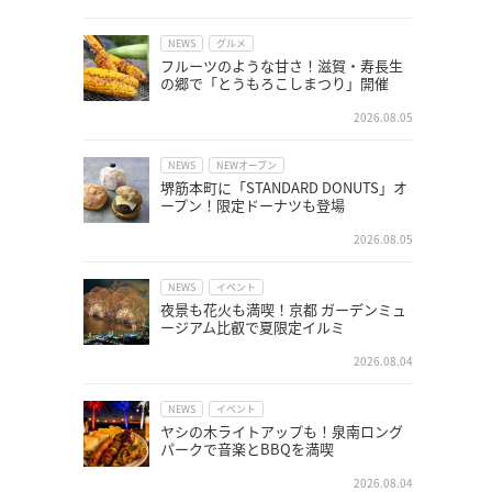
NEWS
グルメ
フルーツのような甘さ！滋賀・寿長生
の郷で「とうもろこしまつり」開催
2026.08.05
NEWS
NEWオープン
堺筋本町に「STANDARD DONUTS」オ
ープン！限定ドーナツも登場
2026.08.05
NEWS
イベント
夜景も花火も満喫！京都 ガーデンミュ
ージアム比叡で夏限定イルミ
2026.08.04
NEWS
イベント
ヤシの木ライトアップも！泉南ロング
パークで音楽とBBQを満喫
2026.08.04