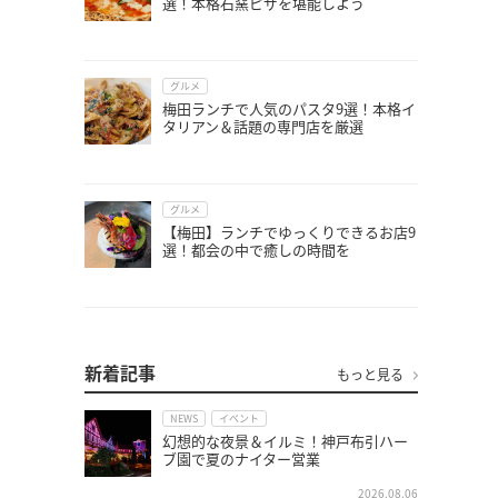
選！本格石窯ピザを堪能しよう
グルメ
梅田ランチで人気のパスタ9選！本格イ
タリアン＆話題の専門店を厳選
グルメ
【梅田】ランチでゆっくりできるお店9
選！都会の中で癒しの時間を
新着記事
もっと見る
NEWS
イベント
幻想的な夜景＆イルミ！神戸布引ハー
ブ園で夏のナイター営業
2026.08.06