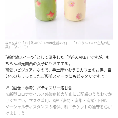
写真左より「＜抹茶ぷりん＞with生麩の梅」、「＜ぷりん＞with生麩の紅
葉」（各756円）
“新幹線スイーツ”として誕生した「洛缶CAKE」ですが、も
ちろん地元関西の女子にもおすすめ。
可愛いビジュアルなので、手土産やおうちカフェのお供、自
分へのちょっとしたご褒美スイーツにもピッタリですよ！
※【画像・参考】パティスリー洛甘舎
※新型コロナウイルス感染症拡大防止にご配慮のうえおでか
けください。マスク着用、3密（密閉・密集・密接）回避、
ソーシャルディスタンスの確保、咳エチケットの遵守を心が
けましょう。