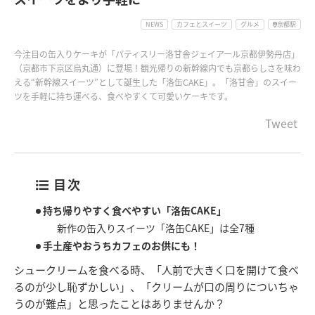
NEWS
カフェとスイーツ
グルメ
京都駅
今注目の缶入りケーキが「パティスリー洛甘舎ジェイアール京都伊勢丹店」
（京都市下京区烏丸通）に登場！観光帰りの新幹線内でも京都らしさを味わ
える“新幹線スイーツ”として誕生した「洛缶CAKE」。「洛甘舎」のスイー
ツを手軽に持ち運べる、食べやすくて可愛いケーキです。
Tweet
目次
持ち帰りやすく食べやすい「洛缶CAKE」
新作の缶入りスイーツ「洛缶CAKE」は全7種
手土産やおうちカフェのお供にも！
シュークリームを食べる時、「人前で大きく口を開けて食べ
るのが少し恥ずかしい」、「クリームが口の周りについちゃ
うのが難点」と思ったことはありませんか？