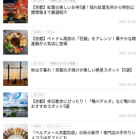
おでかけ
季節のおでかけ特集
【京都】紅葉の美しいお寺5選！隠れ紅葉名所から特別公
開情報まで厳選紹介
2021.11.02
NEWS
グルメ
【京都】ベトナム南部の「花鍋」をアレンジ！華やかな精
進鍋が人気店に登場
2021.10.22
おでかけ
季節のおでかけ特集
秋は夕暮れ！京都の夕焼けが美しい絶景スポット【5選】
2021.10.13
おでかけ
【京都】休日散歩にぴったり！「鴨川デルタ」など鴨川の
おすすめスポット5選
2021.10.09
NEWS
カフェとスイーツ
「ベルアメール京都別邸」の秋の新作！専門店の手作りシ
ョコラはギフトにも