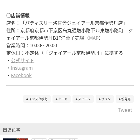
○店舗情報
店名：「パティスリー洛甘舎ジェイアール京都伊勢丹店」
住所：京都府京都市下京区烏丸通塩小路下ル東塩小路町 ジ
ェイアール京都伊勢丹B1F洋菓子売場（
MAP
）
営業時間：10:00～20:00
定休日：不定休（「ジェイアール京都伊勢丹」に準ずる
・
公式サイト
・
Instagram
・
Facebook
インスタ映え
ケーキ
スイーツ
プリン
新発売
Tweet
関連記事