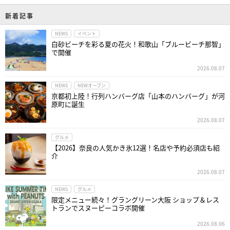
新着記事
NEWS
イベント
白砂ビーチを彩る夏の花火！和歌山「ブルービーチ那智」
で開催
2026.08.07
NEWS
NEWオープン
京都初上陸！行列ハンバーグ店「山本のハンバーグ」が河
原町に誕生
2026.08.07
グルメ
【2026】奈良の人気かき氷12選！名店や予約必須店も紹
介
2026.08.07
NEWS
グルメ
限定メニュー続々！グラングリーン大阪 ショップ＆レス
トランでスヌーピーコラボ開催
2026.08.06