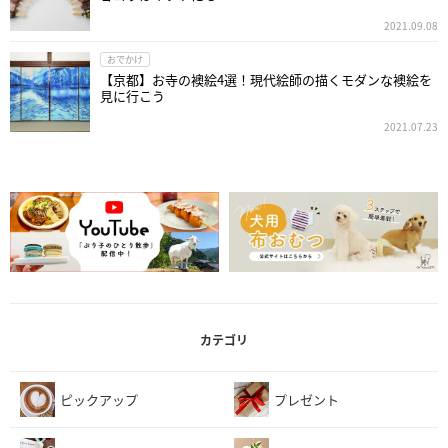
2021.09.08
おでかけ
【京都】お寺の襖絵4選！現代絵師の描くモダンな襖絵を
見に行こう
2021.07.23
カテゴリ
ピックアップ
プレゼント