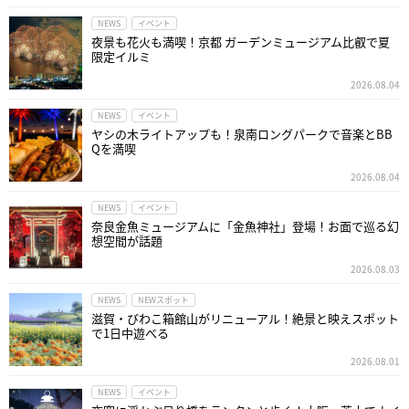
NEWS
イベント
夜景も花火も満喫！京都 ガーデンミュージアム比叡で夏
限定イルミ
2026.08.04
NEWS
イベント
ヤシの木ライトアップも！泉南ロングパークで音楽とBB
Qを満喫
2026.08.04
NEWS
イベント
奈良金魚ミュージアムに「金魚神社」登場！お面で巡る幻
想空間が話題
2026.08.03
NEWS
NEWスポット
滋賀・びわこ箱館山がリニューアル！絶景と映えスポット
で1日中遊べる
2026.08.01
NEWS
イベント