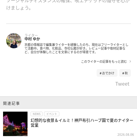
ソーシャルディスタンスの確保、咳エチケットの遵守を心が
けましょう。
ライター
中村 ゆか
京都の情報誌で編集兼ライターを経験したのち、現在はフリーライターとし
て活動中。食べ物、化粧品、寺社仏閣が好き。レビュー記事や取材記事な
ど、自分が体験したことを文章にするのが得意です。
このライターの記事をもっと読む
おでかけ
秋
Tweet
関連記事
NEWS
イベント
幻想的な夜景＆イルミ！神戸布引ハーブ園で夏のナイター
営業
2026.08.06