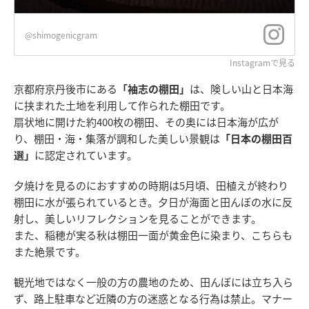
@shimogenicgram
Instagramで見る
京都府京丹後市にある
「袖志の棚田」
は、険しい山と日本海
に挟まれた土地を利用して作られた棚田です。
扇状地に開けた約400枚の棚田、その奥には日本海が広が
り、棚田・海・集落が調和した美しい景観は
「日本の棚田百
選」
に認定されています。
夕焼けを見るのにおすすめの時期は5月頃、田植えが終わり
棚田に水が張られているとき。夕日が海面と田んぼの水に反
射し、美しいリフレクションを見ることができます。
また、稲穂が実る秋は棚田一面が黄金色に染まり、こちらも
また絶景です。
観光地ではなく一般の方の農地のため、田んぼには立ち入ら
ず、路上駐車など近隣の方の迷惑となる行為は禁止。マナー