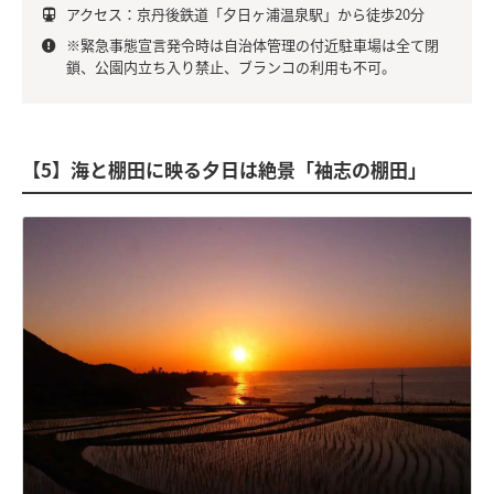
アクセス：京丹後鉄道「夕日ヶ浦温泉駅」から徒歩20分
※緊急事態宣言発令時は自治体管理の付近駐車場は全て閉
鎖、公園内立ち入り禁止、ブランコの利用も不可。
【5】海と棚田に映る夕日は絶景「袖志の棚田」