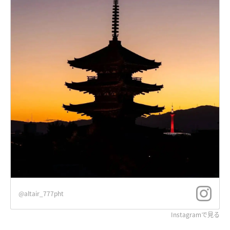
@altair_777pht
Instagramで見る