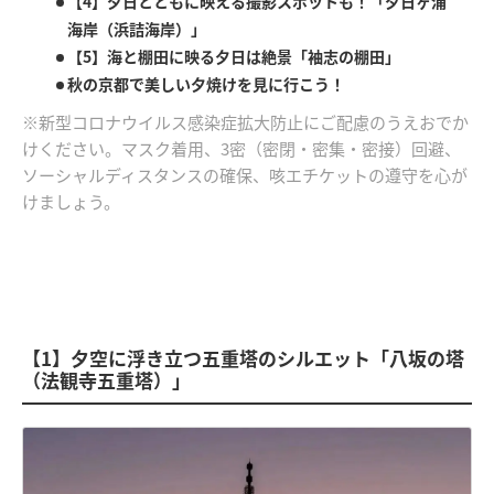
【4】夕日とともに映える撮影スポットも！「夕日ヶ浦
海岸（浜詰海岸）」
【5】海と棚田に映る夕日は絶景「袖志の棚田」
秋の京都で美しい夕焼けを見に行こう！
※新型コロナウイルス感染症拡大防止にご配慮のうえおでか
けください。マスク着用、3密（密閉・密集・密接）回避、
ソーシャルディスタンスの確保、咳エチケットの遵守を心が
けましょう。
【1】夕空に浮き立つ五重塔のシルエット「八坂の塔
（法観寺五重塔）」