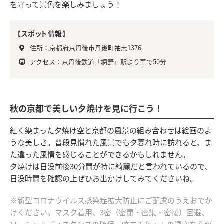
を守って景色を楽しみましょう！
【スポット情報】
住所：京都府京丹後市丹後町袖志1376
アクセス：京丹後鉄道「網野」駅より車で50分
秋の京都で美しい夕焼けを見に行こう！
紅く染まった夕焼け空と京都の風景の組み合わせは絵画のよ
うな美しさ。普段見慣れた風景でも夕暮れ時に訪れると、ま
た違った風情を感じることができるかもしれません。
夕焼けは日没前後30分間が特に綺麗だと言われているので、
日没時間を確認の上ぜひお出かけしてみてくださいね。
※新型コロナウイルス感染症拡大防止にご配慮のうえおでか
けください。マスク着用、3密（密閉・密集・密接）回避、