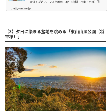
かけください。マスク着用、3密（密閉・密集・密接）回
避、ソーシャルディスタンスの確保、咳エチケットの遵守
を心がけましょう。大人も楽しめるレトロかわいいクリー
ムソーダが京都でも大人気！今回は京都で楽...
【3】夕日に染まる盆地を眺める「東山山頂公園（将
軍塚）」