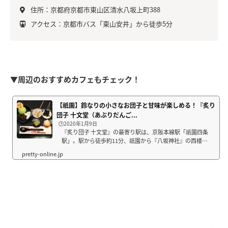
住所：京都府京都市東山区清水八坂上町388
アクセス：京都市バス「東山安井」から徒歩5分
▼周辺のおすすめカフェもチェック！
【祇園】鈴なりの小さなお団子と甘味が楽しめる！『炙り
団子 十文堂（あぶりだんご...
🕒️2020年1月9日
『炙り団子 十文堂』の最寄り駅は、京阪本線駅「祇園四条
駅」。駅から徒歩約11分、祇園から『八坂神社』の西楼門
を通り過ぎ、『清水寺』へ向かう途中にお店があります。
かわいらしい暖簾を発見してテンションアップ！ お店の
横の通りは八坂の塔へ続く道。お土産屋さ...