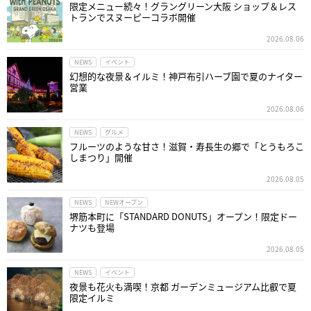
限定メニュー続々！グラングリーン大阪 ショップ＆レス
トランでスヌーピーコラボ開催
2026.08.06
NEWS
イベント
幻想的な夜景＆イルミ！神戸布引ハーブ園で夏のナイター
営業
2026.08.06
NEWS
グルメ
フルーツのような甘さ！滋賀・寿長生の郷で「とうもろこ
しまつり」開催
2026.08.05
NEWS
NEWオープン
堺筋本町に「STANDARD DONUTS」オープン！限定ドー
ナツも登場
2026.08.05
NEWS
イベント
夜景も花火も満喫！京都 ガーデンミュージアム比叡で夏
限定イルミ