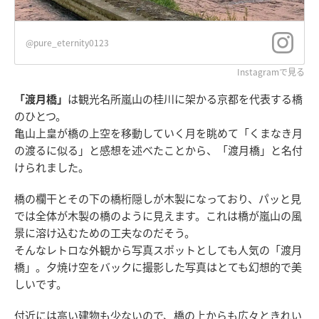
@pure_eternity0123
Instagramで見る
「渡月橋」
は観光名所嵐山の桂川に架かる京都を代表する橋
のひとつ。
亀山上皇が橋の上空を移動していく月を眺めて「くまなき月
の渡るに似る」と感想を述べたことから、「渡月橋」と名付
けられました。
橋の欄干とその下の橋桁隠しが木製になっており、パッと見
では全体が木製の橋のように見えます。これは橋が嵐山の風
景に溶け込むための工夫なのだそう。
そんなレトロな外観から写真スポットとしても人気の「渡月
橋」。夕焼け空をバックに撮影した写真はとても幻想的で美
しいです。
付近には高い建物も少ないので、橋の上からも広々ときれい