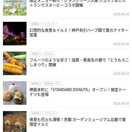
限定メニュー続々！グラングリーン大阪 ショップ＆レス
トランでスヌーピーコラボ開催
2026.08.06
NEWS
イベント
幻想的な夜景＆イルミ！神戸布引ハーブ園で夏のナイター
営業
2026.08.06
NEWS
グルメ
フルーツのような甘さ！滋賀・寿長生の郷で「とうもろこ
しまつり」開催
2026.08.05
NEWS
NEWオープン
堺筋本町に「STANDARD DONUTS」オープン！限定ドー
ナツも登場
2026.08.05
NEWS
イベント
夜景も花火も満喫！京都 ガーデンミュージアム比叡で夏
限定イルミ