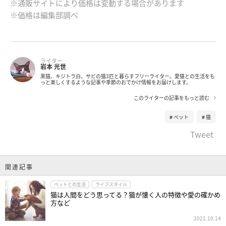
※通販サイトにより価格は変動する場合があります
※価格は編集部調べ
ライター
岩本 光世
黒猫、キジトラ白、サビの猫3匹と暮らすフリーライター。愛猫との生活をも
っと楽しくするような記事や季節のおでかけ情報をお届けします。
このライターの記事をもっと読む
ペット
猫
Tweet
関連記事
ペットとの生活
ライフスタイル
猫は人間をどう思ってる？猫が懐く人の特徴や愛の確かめ
方など
2021.10.14