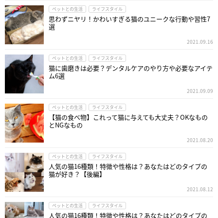
ペットとの生活
ライフスタイル
思わずニヤリ！かわいすぎる猫のユニークな行動や習性7
選
2021.09.16
ペットとの生活
ライフスタイル
猫に歯磨きは必要？デンタルケアのやり方や必要なアイテ
ム6選
2021.09.09
ペットとの生活
ライフスタイル
【猫の食べ物】これって猫に与えても大丈夫？OKなもの
とNGなもの
2021.08.20
ペットとの生活
ライフスタイル
人気の猫16種類！特徴や性格は？あなたはどのタイプの
猫が好き？【後編】
2021.08.12
ペットとの生活
ライフスタイル
人気の猫16種類！特徴や性格は？あなたはどのタイプの