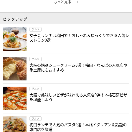
もっと見る
ピックアップ
グルメ
女子会ランチは梅田で！おしゃれ＆ゆっくりできる人気レ
ストラン9選
グルメ
大阪の絶品シュークリーム8選！梅田・なんばの人気店や
手土産にもおすすめ
グルメ
大阪で美味しいピザが味わえる人気店9選！本格石窯ピザ
を堪能しよう
グルメ
梅田ランチで人気のパスタ9選！本格イタリアン＆話題の
専門店を厳選