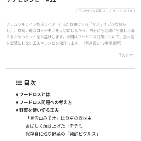
サステナブルな暮らし
ライフスタイル
ナチュラルライフ探求ライターmiaがお届けする「サステナブルな暮ら
し」。持続可能なコトやモノを大切にしながら、自分にも地球にも優しく暮
らすためのヒントをお届けします。今回はフードロス対策について。食べ物
を無駄にしない工夫やレシピを紹介します。（毎月第1・3金曜更新）
Tweet
目次
フードロスとは
フードロス問題への考え方
野菜を使い切る工夫
「具沢山みそ汁」は食卓の救世主
香ばしく焼き上げた「チヂミ」
保存食に残り野菜の「発酵ピクルス」