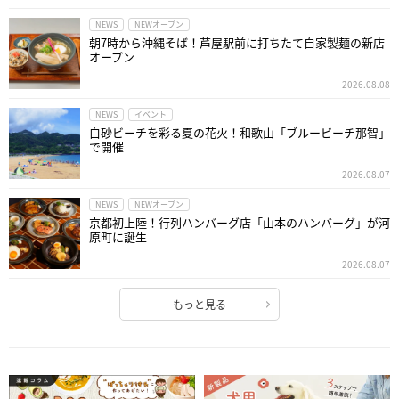
NEWS
NEWオープン
朝7時から沖縄そば！芦屋駅前に打ちたて自家製麺の新店
オープン
2026.08.08
NEWS
イベント
白砂ビーチを彩る夏の花火！和歌山「ブルービーチ那智」
で開催
2026.08.07
NEWS
NEWオープン
京都初上陸！行列ハンバーグ店「山本のハンバーグ」が河
原町に誕生
2026.08.07
もっと見る