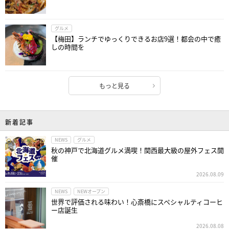
グルメ
【梅田】ランチでゆっくりできるお店9選！都会の中で癒
しの時間を
もっと見る
新着記事
NEWS
グルメ
秋の神戸で北海道グルメ満喫！関西最大級の屋外フェス開
催
2026.08.09
NEWS
NEWオープン
世界で評価される味わい！心斎橋にスペシャルティコーヒ
ー店誕生
2026.08.08