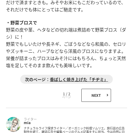
だけで済ますときも。みそやお米にもこだわっているので、
それだけでも体にとってはご馳走です。
・野菜ブロスで
野菜の皮や茎、ヘタなどの切れ端は煮詰めて野菜ブロス（ダ
シ）に！
野菜でもしいたけや長ネギ、ごぼうなどなら和風の、セロリ
やズッキーニ、ハーブなどなら洋風のブロスになりますよ。
栄養が詰まったブロスはみそ汁にはもちろん、ちょっと天然
塩を足してそのまま飲んでも美味しいです。
香ばしく焼き上げた「チヂミ」
1 / 2
NEXT
ライター
mia
ナチュラルライフ探求ライター／オーガニック料理ソムリエ。旅行誌の広告
制作を経て、雑誌広告や編集ページのグルメ記事を主に担当。今は自然に沿