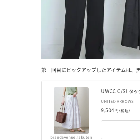
第一回目にピックアップしたアイテムは、
UWCC C/SI 
UNITED ARROWS
9,504
円（税込）
brandavenue.rakuten