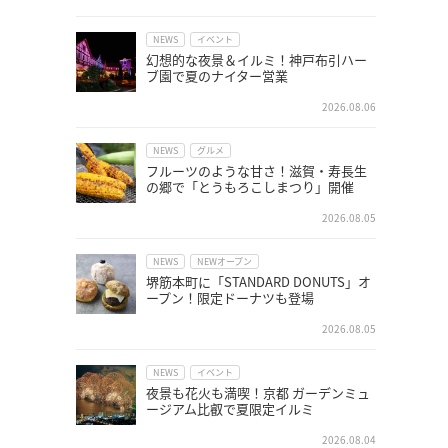
NEWS
イベント
幻想的な夜景＆イルミ！神戸布引ハー
ブ園で夏のナイター営業
2026.08.06
NEWS
グルメ
フルーツのような甘さ！滋賀・寿長生
の郷で「とうもろこしまつり」開催
2026.08.05
NEWS
NEWオープン
堺筋本町に「STANDARD DONUTS」オ
ープン！限定ドーナツも登場
2026.08.05
NEWS
イベント
夜景も花火も満喫！京都 ガーデンミュ
ージアム比叡で夏限定イルミ
2026.08.04