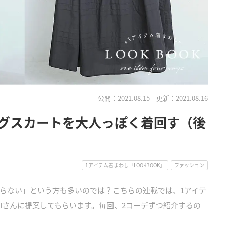
公開：2021.08.15
更新：2021.08.16
ロングスカートを大人っぽく着回す（後
1アイテム着まわし「LOOKBOOK」
ファッション
らない」という方も多いのでは？こちらの連載では、1アイテ
MIさんに提案してもらいます。毎回、2コーデずつ紹介するの