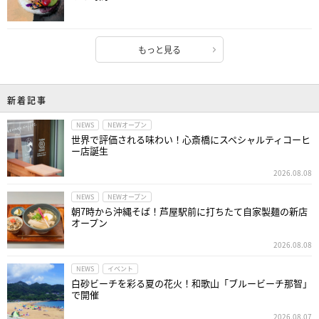
もっと見る
新着記事
NEWS
NEWオープン
世界で評価される味わい！心斎橋にスペシャルティコーヒ
ー店誕生
2026.08.08
NEWS
NEWオープン
朝7時から沖縄そば！芦屋駅前に打ちたて自家製麺の新店
オープン
2026.08.08
NEWS
イベント
白砂ビーチを彩る夏の花火！和歌山「ブルービーチ那智」
で開催
2026.08.07