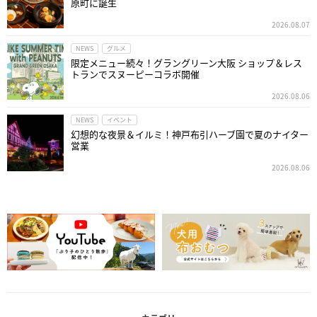
原町に誕生
2026.08.07
NEWS
グルメ
限定メニュー続々！グラングリーン大阪 ショップ＆レス
トランでスヌーピーコラボ開催
2026.08.06
NEWS
イベント
幻想的な夜景＆イルミ！神戸布引ハーブ園で夏のナイター
営業
2026.08.06