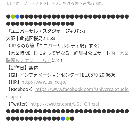
1,124m、ファーストドロップにおける落下高度37.8m。
●
●
●
●●●●●●●●●●●●●●●●●●●●●●●●
●●●●●●●●●●●●●●●
『ユニバーサル・スタジオ・ジャパン』
大阪市此花区桜島2-1-33
（JRゆめ咲線「ユニバーサルシティ駅」すぐ）
【営業時間】日によって異なる（詳細は公式サイト内
「営業
時間＆スケジュール」
にて）
【定休日】無休
【問】インフォメーションセンターTEL.0570-20-0606
【HP】
http://www.usj.co.jp/
【Facebook】
https://www.facebook.com/UniversalStudio
sJapan
【Twitter】
https://twitter.com/USJ_Official
●●●●●●●●●●●●●●●●●●●●●●●●●●●
●●●●●●●●●●●●
●
●
●