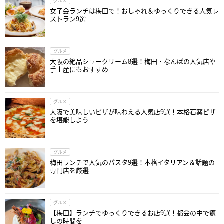
グルメ
女子会ランチは梅田で！おしゃれ＆ゆっくりできる人気レ
ストラン9選
グルメ
大阪の絶品シュークリーム8選！梅田・なんばの人気店や
手土産にもおすすめ
グルメ
大阪で美味しいピザが味わえる人気店9選！本格石窯ピザ
を堪能しよう
グルメ
梅田ランチで人気のパスタ9選！本格イタリアン＆話題の
専門店を厳選
グルメ
【梅田】ランチでゆっくりできるお店9選！都会の中で癒
しの時間を