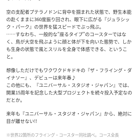
空の支配者プテラノドンに背中を掴まれた状態で、野生本能
の赴くままに360度振り回され、眼下に広がる『ジュラシッ
ク・パーク』の世界を猛スピードでぶっ飛ぶ。
……すなわち、一般的な“座るタイプ”のコースターではな
く、鳥が大空を飛ぶように顔と体が下を向いた態勢で、しか
も生身の状態で風とスリルを全身で体感できる、というこ
と。
想像しただけでもワクワクドキドキの『ザ・フライング・ダ
イナソー』、デビューは来年春♪
この他にも、『ユニバーサル・スタジオ・ジャパン』では、
開業15周年を記念した大型プロジェクトを続々投入予定なの
だとか。
来年も『ユニバーサル・スタジオ・ジャパン』から、絶対に
目が離せない!!
※世界22箇所のフライング・コースター同社調べ。コース全長