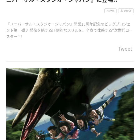
NEWS
おでかけ
『ユニバーサル・スタジオ・ジャパン』開業15周年記念のビッグプロジェ
クト第一弾♪ 想像を絶する圧倒的なスリルを、全身で体感する“次世代コー
スター”！
Tweet