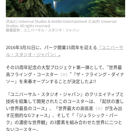
(R)&(C) Universal Studios & Amblin Entertainment (C)&(R) Universal
Studios. All rights reserved.
画像提供：ユニバーサル・スタジオ・ジャパン
2016年3月31日に、パーク開業15周年を迎える
『ユニバーサ
ル・スタジオ・ジャパン』
。
その15周年記念の大型プロジェクト第一弾として、“世界最
高フライング・コースター
”『ザ・フライング・ダイナ
（※）
ソー』を来春オープンすることが決定したよ!!
『ユニバーサル・スタジオ・ジャパン』のクリエイティブと
技術を結集して開発されたこのコースターは、「起伏の激し
い世界最長のコース」、「世界最大の高低差
が生み出
（※）
す圧倒的なGフォース」、そして「『ジュラシック・パー
ク』の濃密な世界観」の3要素を組み合わせた世界に二つと
ないコースター。