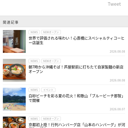
Tweet
関連記事
NEWS
NEWオープン
世界で評価される味わい！心斎橋にスペシャルティコーヒ
ー店誕生
2026.08.08
NEWS
NEWオープン
朝7時から沖縄そば！芦屋駅前に打ちたて自家製麺の新店
オープン
2026.08.08
NEWS
イベント
白砂ビーチを彩る夏の花火！和歌山「ブルービーチ那智」
で開催
2026.08.07
NEWS
NEWオープン
京都初上陸！行列ハンバーグ店「山本のハンバーグ」が河