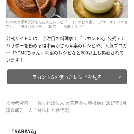
料理家の榎本美沙さんによるレシピ「ココアのお豆腐チーズケーキ」（写真
左）、「抹茶豆乳ラテ」（同右） 出典：サラヤ
公式サイトには、今注目の料理家で「ラカントS」公式アン
バサダーを務める榎本美沙さん考案のレシピや、人気ブロガ
ー「YOMEちゃん」考案のレシピなど600以上も掲載されて
います！
ラカントSを使ったレシピを見る
※参考資料／「独立行政法人 農畜産業振興機構」2017年6月
調査報告「人工甘味料と糖代謝」
「SARAYA」