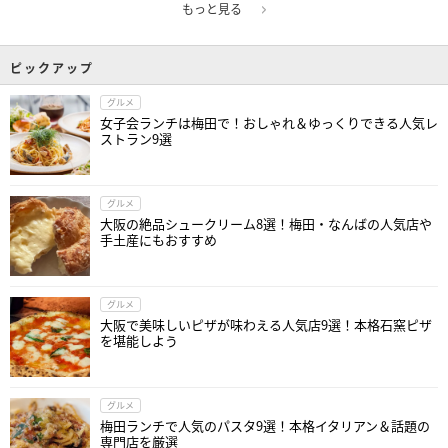
もっと見る
ピックアップ
グルメ
女子会ランチは梅田で！おしゃれ＆ゆっくりできる人気レ
ストラン9選
グルメ
大阪の絶品シュークリーム8選！梅田・なんばの人気店や
手土産にもおすすめ
グルメ
大阪で美味しいピザが味わえる人気店9選！本格石窯ピザ
を堪能しよう
グルメ
梅田ランチで人気のパスタ9選！本格イタリアン＆話題の
専門店を厳選