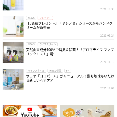
2020.10.30
NEWS
プレゼント
【5名様プレゼント】「ヤシノミ」シリーズからハンドク
リームが新発売
2021.03.24
NEWS
ライフスタイル
天然由来成分100％で消臭＆除菌！「アロマライフ ファブ
リックミスト」誕生
2020.11.10
ライフスタイル
美容＆健康
PR
サラヤ「ココパーム」がリニューアル！髪も地球もいたわ
る新しいヘアケア
2025.12.08