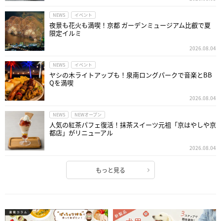
NEWS
イベント
夜景も花火も満喫！京都 ガーデンミュージアム比叡で夏
限定イルミ
2026.08.04
NEWS
イベント
ヤシの木ライトアップも！泉南ロングパークで音楽とBB
Qを満喫
2026.08.04
NEWS
NEWオープン
人気の紅茶パフェ復活！抹茶スイーツ元祖「京はやしや京
都店」がリニューアル
2026.08.04
もっと見る