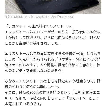
加熱する料理にピッタリな顆粒タイプの「ラカントS」
「ラカントS」の主原料はエリスリトール。
エリスリトールはカロリーがゼロのうえ、摂取後には90％以
上が尿として排泄され、さらには血糖値をほとんど上げない
ことから主原料に採用されました。
エリスリトールは自然界に存在する稀少糖
の一種。とうもろ
こしの「でん粉」から作られるブドウ糖を、酵母によって発
酵させて作られます。人や動物の組織や体液にも存在し、
体
へのネガティブ要素はない
のだそう！
ちなみにエリスリトールの甘さは砂糖の70％程度なので、砂
糖の代わりに使うのは難しい……。
そこに、砂糖の300倍の甘さを持つという「高純度 羅漢果エ
キス」を加え、砂糖と同じ甘さにして「ラカントS」として
販売されているのです。