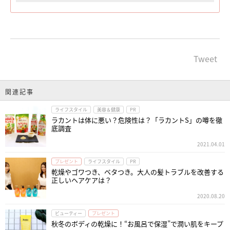
Tweet
関連記事
ライフスタイル
美容＆健康
PR
ラカントは体に悪い？危険性は？「ラカントS」の噂を徹
底調査
2021.04.01
プレゼント
ライフスタイル
PR
乾燥やゴワつき、ベタつき。大人の髪トラブルを改善する
正しいヘアケアは？
2020.08.20
ビューティー
プレゼント
秋冬のボディの乾燥に！“お風呂で保湿”で潤い肌をキープ