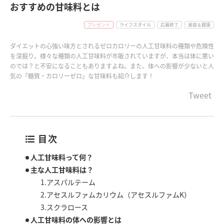
おすすめの甘味料とは
プレゼント
ライフスタイル
応募終了
美容＆健康
ダイエットの心強い味方とされるゼロカロリーの人工甘味料の種類や危険性
を深掘り。様々な種類の人工甘味料が市販されていますが、本当は体に悪い
のでは？と不安になることもありますよね。また、体への影響が少ないと人
気の「糖質・カロリーゼロ」な甘味料も紹介します！
Tweet
目次
人工甘味料って何？
主な人工甘味料は？
1.アスパルテーム
2.アセスルファムカリウム（アセスルファムK）
3.スクラロース
人工甘味料の体への影響とは