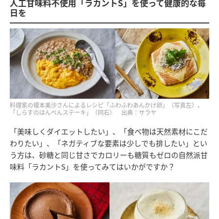
人工甘味料不使用「ラカントS」を使って健康的な毎
日を
料理家の榎本美沙さんによるレシピ「ふわふわあんかけ卵」（写真左）、
「しらすのはんぺんステーキ」（同右） 出典：サラヤ
「美味しくダイエットしたい」、「食べ物は天然素材にこだ
わりたい」、「ネガティブな要素は少しでも排したい」とい
う方は、砂糖と同じ甘さでカロリーも糖質もゼロの自然派甘
味料「ラカントS」を使ってみてはいかがですか？