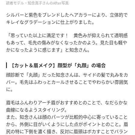
読者モデル・知念真子さんのAfter写真
シルバーと紫色をブレンドしたヘアカラーにより、立体的で
キレイなグラデーションに仕上がりました。
「思っていた以上に満足です！ 黄色みが抑えられて透明感
もあって、毛先の傷みがなくなったかのよう。見た目も軽や
かになったように感じます」と知念さん。
【カット＆眉メイク】顔型が「丸顔」の場合
顔診断で「丸顔」だった知念さんは、サイドの髪で丸みをカ
バー。毛先はふわっとカールさせることでやわらかい雰囲気
に。
眉毛はふんわりアーチ眉がおすすめとのことで、なだらかな
曲線になるようスタイリング。
また、知念さんは顔のパーツが比較的中心に寄っていること
から、外側に目がいくようにした点がポイントとのこと。眉
尻の特に下側を濃く描き、反対に眉頭はボカすことでバラン