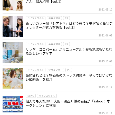
さんに悩み相談【vol.1】
2021.05.10
ライフスタイル
美容＆健康
PR
新しいカラー剤「シアトネ」はどう違う？美容師と商品デ
ィレクターが魅力を語る【vol.3】
2021.06.08
ライフスタイル
美容＆健康
PR
サラヤ「ココパーム」がリニューアル！髪も地球もいたわ
る新しいヘアケア
2025.12.08
ライフスタイル
学び＆マネー
PR
節約疲れとは？物価高のストレス対策や「やってはいけな
い節約術」を紹介
2025.11.17
NEWS
ライフスタイル
個人でも入札OK！大阪・関西万博の備品が「Yahoo！オ
ークション」に登場
2025.11.11