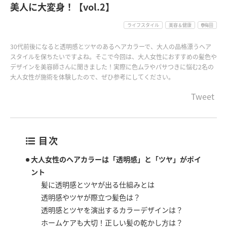
美人に大変身！【vol.2】
ライフスタイル
美容＆健康
梅田
30代前後になると透明感とツヤのあるヘアカラーで、大人の品格漂うヘア
スタイルを保ちたいですよね。そこで今回は、大人女性におすすめの髪色や
デザインを美容師さんに聞きました！実際に色ムラやパサつきに悩む2名の
大人女性が施術を体験したので、ぜひ参考にしてください。
Tweet
目次
大人女性のヘアカラーは「透明感」と「ツヤ」がポイ
ント
髪に透明感とツヤが出る仕組みとは
透明感やツヤが際立つ髪色は？
透明感とツヤを演出するカラーデザインは？
ホームケアも大切！正しい髪の乾かし方は？