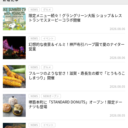
NEWS
グルメ
限定メニュー続々！グラングリーン大阪 ショップ＆レス
トランでスヌーピーコラボ開催
2026.08.06
NEWS
イベント
幻想的な夜景＆イルミ！神戸布引ハーブ園で夏のナイター
営業
2026.08.06
NEWS
グルメ
フルーツのような甘さ！滋賀・寿長生の郷で「とうもろこ
しまつり」開催
2026.08.05
NEWS
NEWオープン
堺筋本町に「STANDARD DONUTS」オープン！限定ドー
ナツも登場
2026.08.05
NEWS
イベント