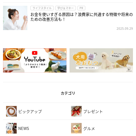
ライフスタイル
学び＆マネー
PR
お金を使いすぎる原因は？浪費家に共通する特徴や将来の
ための改善方法も！
2025.09.29
カテゴリ
ピックアップ
プレゼント
NEWS
グルメ