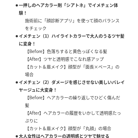
一押しのヘアカラー剤「シアトネ」でイメチェン体
験！
施術前に「顔診断アプリ」を使って顔のバランス
をチェック
イメチェン（1）ハイライトカラーで大人のうるツヤ髪
に変身！
【Before】色落ちすると黄色っぽくなる髪
【After】ツヤと透明感でこなれ感アップ
【カット＆眉メイク】顔型が「面長×ベース」の
場合
イメチェン（2）ダメージを感じさせない美しいバレイ
ヤージュに大変身！
【Before】ヘアカラーの繰り返しでひどく傷んだ
髪
【After】ヘアカラーの履歴をいかして透明感たっ
ぷりに
【カット＆眉メイク】顔型が「丸顔」の場合
大人女性はヘアカラーの透明感とツヤで魅せる