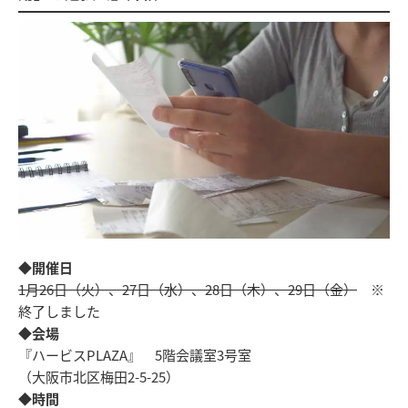
◆開催日
1月26日（火）、27日（水）、28日（木）、29日（金）
※
終了しました
◆会場
『ハービスPLAZA』 5階会議室3号室
（大阪市北区梅田2-5-25）
◆時間