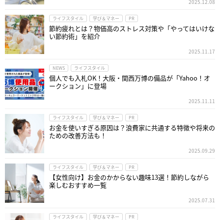
2025.12.08
ライフスタイル
学び＆マネー
PR
節約疲れとは？物価高のストレス対策や「やってはいけな
い節約術」を紹介
2025.11.17
NEWS
ライフスタイル
個人でも入札OK！大阪・関西万博の備品が「Yahoo！オ
ークション」に登場
2025.11.11
ライフスタイル
学び＆マネー
PR
お金を使いすぎる原因は？浪費家に共通する特徴や将来の
ための改善方法も！
2025.09.29
ライフスタイル
学び＆マネー
PR
【女性向け】お金のかからない趣味13選！節約しながら
楽しむおすすめ一覧
2025.07.31
ライフスタイル
学び＆マネー
PR