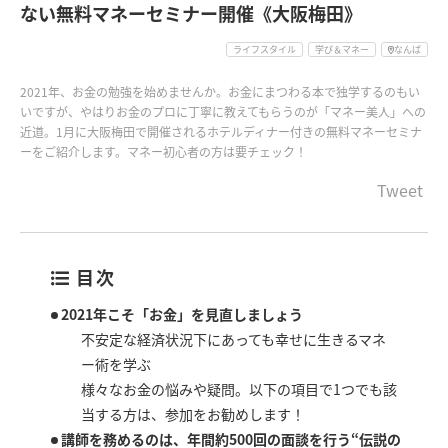
ない無料マネーセミナー開催《大阪梅田》
ライフスタイル
学び＆マネー
なんば
2021年、お金の勉強を始めませんか。お金にまつわる本で独学するのもい
いですが、やはりお金のプロに丁寧に教えてもらうのが「マネー美人」への
近道。1月に大阪梅田で開催されるホテルディナー付きの無料マネーセミナ
ーをご紹介します。マネー初心者の方は要チェック！
Tweet
目次
2021年こそ「お金」を見直しましょう
不安定な経済状況下にあっても幸せに生きるマネ
ー術を学ぶ
様々なお金の悩みや疑問。以下の項目で1つでも該
当する方は、参加をお勧めします！
講師を務めるのは、年間約500回の面談を行う“伝説の