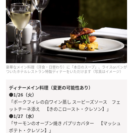
豪華なメイン料理（洋食・日替わり）に「本日のスープ」、ライスorパンが
ついたホテルレストラン特製ディナーをいただけます（写真はイメージ）
ディナーメイン料理（変更の可能性あり）
●1/26（火）
「ポークフィレの白ワイン蒸し スービーズソース フェ
ットチーネ添え 【きのこロースト・クレソン】」
●1/27（水）
「サーモンのオーブン焼き パプリカバター 【マッシュ
ポテト・クレソン】」