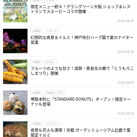
NEWS
グルメ
限定メニュー続々！グラングリーン大阪 ショップ＆レス
トランでスヌーピーコラボ開催
2026.08.06
NEWS
イベント
幻想的な夜景＆イルミ！神戸布引ハーブ園で夏のナイター
営業
2026.08.06
NEWS
グルメ
フルーツのような甘さ！滋賀・寿長生の郷で「とうもろこ
しまつり」開催
2026.08.05
NEWS
NEWオープン
堺筋本町に「STANDARD DONUTS」オープン！限定ドー
ナツも登場
2026.08.05
NEWS
イベント
夜景も花火も満喫！京都 ガーデンミュージアム比叡で夏
限定イルミ