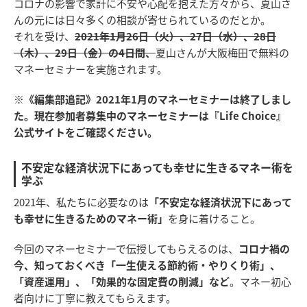
コロナの影響で家計に不安や心配を抱えた方々から、夏山さ
んの元には日々多くの相談が寄せられているのだとか。
それを受け、
2021年1月26日（火）、27日（水）、28日
（木）、29日（金）の4日間、
夏山さんが大阪梅田で無料の
マネーセミナーを実施されます。
※《編集部追記》2021年1月のマネーセミナーは終了しまし
た。現在参加者募集中のマネーセミナーは『Life Choice』
公式サイトをご確認ください。
不安定な経済状況下にあっても幸せに生きるマネー術を
学ぶ
2021年、私たちに必要なのは
「不安定な経済状況下にあって
も幸せに生きるためのマネー術」
を身に着けること。
今回のマネーセミナーで伝授してもらえるのは、
コロナ禍の
今、知っておくべき「一生使える節約術・やりくり術」、
「資産運用」、「効果的な固定費の削減」など
。マネー初心
者向けに丁寧に教えてもらえます。