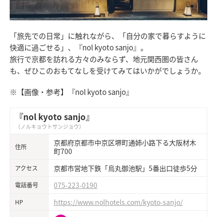
「旅先での日常」に触れながら、「自分の家で暮らすように
快適に過ごせる」、『nol kyoto sanjo』。
旅行で京都を訪れる方々のみならず、地元関西圏の皆さん
も、ぜひこのおもてなしを受けてみてはいかがでしょうか。
※【画像・参考】『nol kyoto sanjo』
『nol kyoto sanjo』
（ノルキョウトサンジョウ）
京都府京都市中京区堺町通姉小路下る大阪材木
住所
町700
京都市営地下鉄「烏丸御池駅」5番出口徒歩5分
アクセス
075-223-0190
電話番号
https://www.nolhotels.com/kyoto-sanjo/
HP