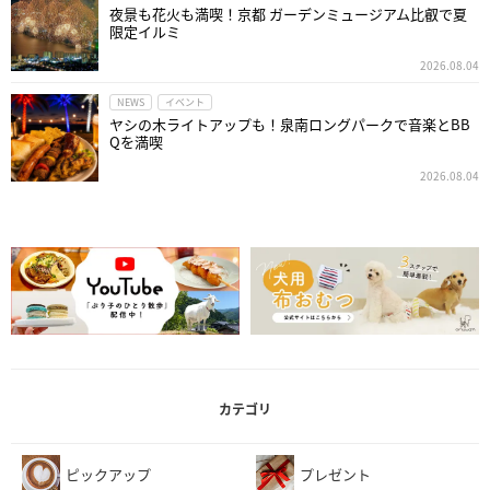
夜景も花火も満喫！京都 ガーデンミュージアム比叡で夏
限定イルミ
2026.08.04
NEWS
イベント
ヤシの木ライトアップも！泉南ロングパークで音楽とBB
Qを満喫
2026.08.04
カテゴリ
ピックアップ
プレゼント