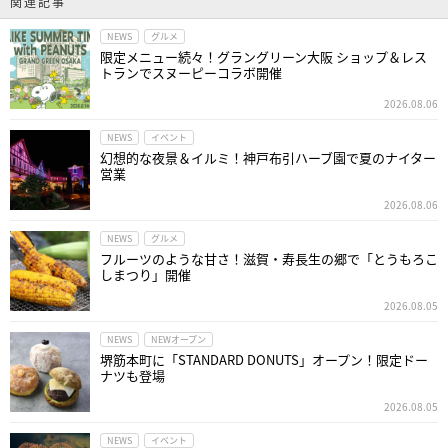
関連記事
NEWS
グルメ
限定メニュー続々！グラングリーン大阪 ショップ＆レス
トランでスヌーピーコラボ開催
2026.08.06
NEWS
イベント
幻想的な夜景＆イルミ！神戸布引ハーブ園で夏のナイター
営業
2026.08.06
NEWS
グルメ
フルーツのような甘さ！滋賀・寿長生の郷で「とうもろこ
しまつり」開催
2026.08.05
NEWS
NEWオープン
堺筋本町に「STANDARD DONUTS」オープン！限定ドー
ナツも登場
2026.08.05
NEWS
イベント