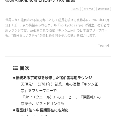
NEWS
おでかけ
烏丸御池
世界中から注目される観光都市として成長を続ける京都市に、2020年11月
1日（日）、京の情緒あふれるホテル『nol kyoto sanjo』が誕生。宿泊者専
用ラウンジでは、京都生まれの酒蔵『キンシ正宗』の日本酒フリーフロー
も。“自分らしいステイ”が楽しめる同ホテルの魅力を紹介します。
Tweet
目次
伝統ある京町家を改修した宿泊者専用ラウンジ
天明元年（1781年）創業、京の酒蔵『キンシ正
宗』をフリーフローで
『Unir（ウニール）』のコーヒー、『伊藤軒』の
京菓子、ソフトドリンクも
客室は1泊～中長期滞在にも対応