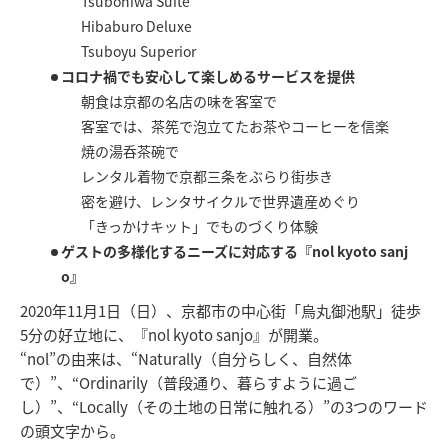
Tsuboniwa Suite
Hibaburo Deluxe
Tsuboyu Superior
コロナ禍でも安心して楽しめるサービスを提供
朝食は京都の名店の味を客室で
客室では、茶筅で泡立てたお茶やコーヒーを信楽
焼の湯呑茶碗で
レンタル着物で京都三条をぶらり街歩き
密を避け、レンタサイクルで世界遺産めぐり
「きっかけキット」でものづくり体験
ゲストの多様化するニーズに対応する『nol kyoto sanj
o』
2020年11月1日（日）、京都市の中心街「烏丸御池駅」徒歩
5分の好立地に、『nol kyoto sanjo』が開業。
“nol”の由来は、“Naturally（自分らしく、自然体
で）”、“Ordinarily（普段通り、暮らすように過ご
し）”、“Locally（その土地の日常に触れる）”の3つのワード
の頭文字から。