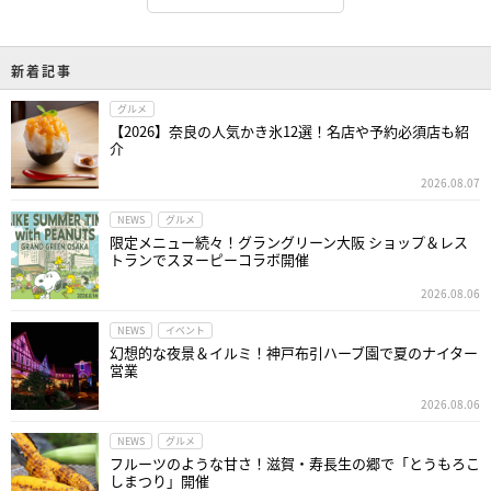
新着記事
グルメ
【2026】奈良の人気かき氷12選！名店や予約必須店も紹
介
2026.08.07
NEWS
グルメ
限定メニュー続々！グラングリーン大阪 ショップ＆レス
トランでスヌーピーコラボ開催
2026.08.06
NEWS
イベント
幻想的な夜景＆イルミ！神戸布引ハーブ園で夏のナイター
営業
2026.08.06
NEWS
グルメ
フルーツのような甘さ！滋賀・寿長生の郷で「とうもろこ
しまつり」開催