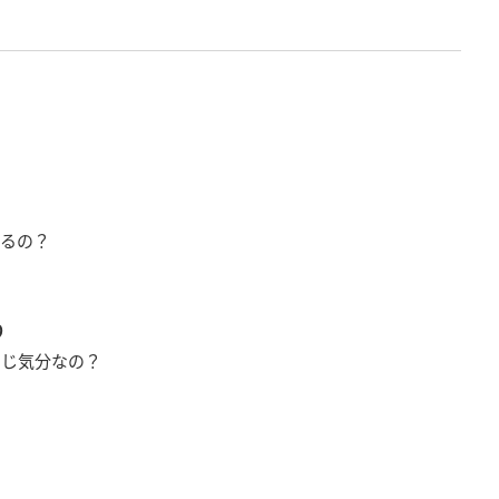
るの？
り
同じ気分なの？