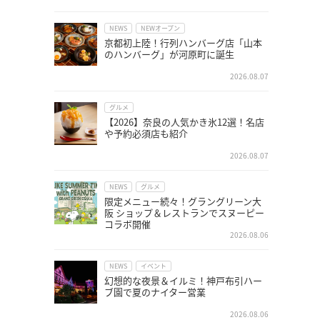
NEWS
NEWオープン
京都初上陸！行列ハンバーグ店「山本
のハンバーグ」が河原町に誕生
2026.08.07
グルメ
【2026】奈良の人気かき氷12選！名店
や予約必須店も紹介
2026.08.07
NEWS
グルメ
限定メニュー続々！グラングリーン大
阪 ショップ＆レストランでスヌーピー
コラボ開催
2026.08.06
NEWS
イベント
幻想的な夜景＆イルミ！神戸布引ハー
ブ園で夏のナイター営業
2026.08.06