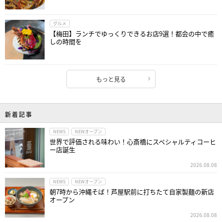
グルメ
【梅田】ランチでゆっくりできるお店9選！都会の中で癒
しの時間を
もっと見る
新着記事
NEWS
NEWオープン
世界で評価される味わい！心斎橋にスペシャルティコーヒ
ー店誕生
2026.08.08
NEWS
NEWオープン
朝7時から沖縄そば！芦屋駅前に打ちたて自家製麺の新店
オープン
2026.08.08