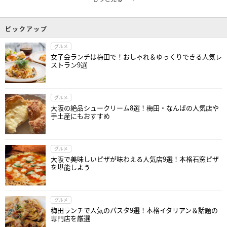
ピックアップ
グルメ
女子会ランチは梅田で！おしゃれ＆ゆっくりできる人気レ
ストラン9選
グルメ
大阪の絶品シュークリーム8選！梅田・なんばの人気店や
手土産にもおすすめ
グルメ
大阪で美味しいピザが味わえる人気店9選！本格石窯ピザ
を堪能しよう
グルメ
梅田ランチで人気のパスタ9選！本格イタリアン＆話題の
専門店を厳選