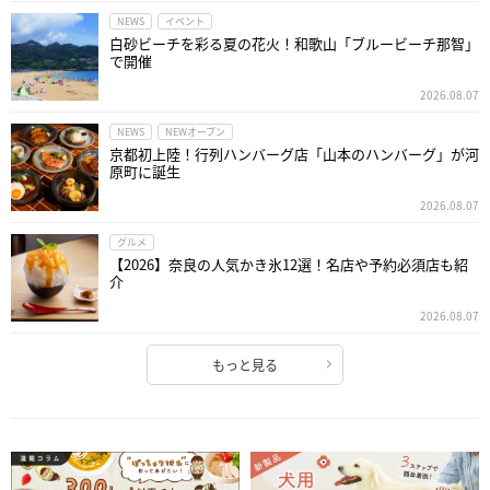
NEWS
イベント
白砂ビーチを彩る夏の花火！和歌山「ブルービーチ那智」
で開催
2026.08.07
NEWS
NEWオープン
京都初上陸！行列ハンバーグ店「山本のハンバーグ」が河
原町に誕生
2026.08.07
グルメ
【2026】奈良の人気かき氷12選！名店や予約必須店も紹
介
2026.08.07
もっと見る