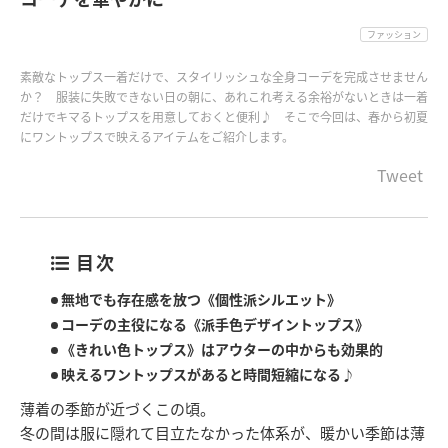
ファッション
素敵なトップス一着だけで、スタイリッシュな全身コーデを完成させません
か？ 服装に失敗できない日の朝に、あれこれ考える余裕がないときは一着
だけでキマるトップスを用意しておくと便利♪ そこで今回は、春から初夏
にワントップスで映えるアイテムをご紹介します。
Tweet
目次
無地でも存在感を放つ《個性派シルエット》
コーデの主役になる《派手色デザイントップス》
《きれい色トップス》はアウターの中からも効果的
映えるワントップスがあると時間短縮になる♪
薄着の季節が近づくこの頃。
冬の間は服に隠れて目立たなかった体系が、暖かい季節は薄