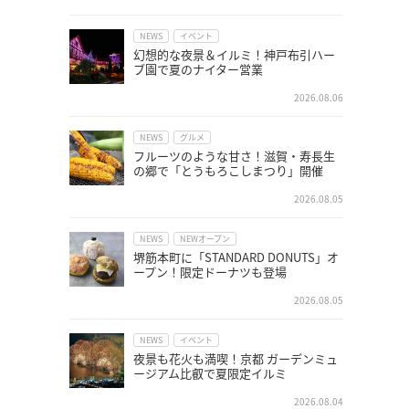
NEWS
イベント
幻想的な夜景＆イルミ！神戸布引ハー
ブ園で夏のナイター営業
2026.08.06
NEWS
グルメ
フルーツのような甘さ！滋賀・寿長生
の郷で「とうもろこしまつり」開催
2026.08.05
NEWS
NEWオープン
堺筋本町に「STANDARD DONUTS」オ
ープン！限定ドーナツも登場
2026.08.05
NEWS
イベント
夜景も花火も満喫！京都 ガーデンミュ
ージアム比叡で夏限定イルミ
2026.08.04