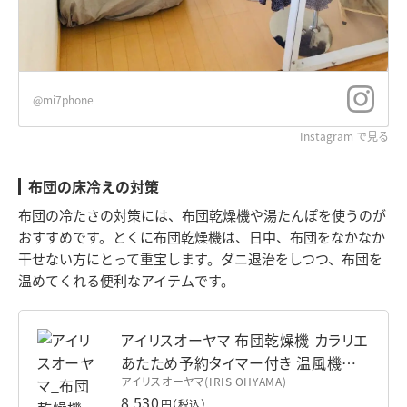
@mi7phone
Instagram で見る
布団の床冷えの対策
布団の冷たさの対策には、布団乾燥機や湯たんぽを使うのが
おすすめです。とくに布団乾燥機は、日中、布団をなかなか
干せない方にとって重宝します。ダニ退治をしつつ、布団を
温めてくれる便利なアイテムです。
アイリスオーヤマ 布団乾燥機 カラリエ
あたため予約タイマー付き 温風機能
アイリスオーヤマ(IRIS OHYAMA)
付 マット不要 布団1組・靴1組対応 ピ
8,530
円（税込）