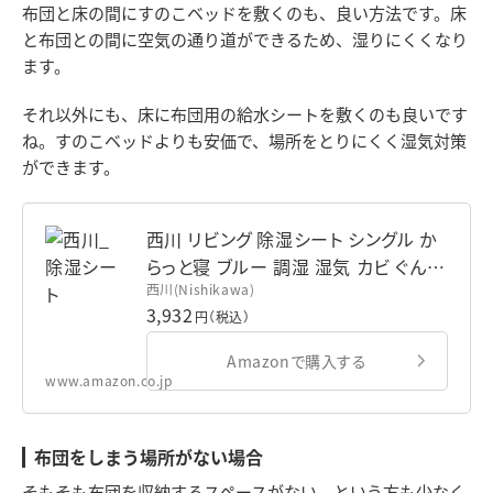
布団と床の間にすのこベッドを敷くのも、良い方法です。床
と布団との間に空気の通り道ができるため、湿りにくくなり
ます。
それ以外にも、床に布団用の給水シートを敷くのも良いです
ね。すのこベッドよりも安価で、場所をとりにくく湿気対策
ができます。
西川 リビング 除湿シート シングル か
らっと寝 ブルー 調湿 湿気 カビ ぐんぐ
西川(Nishikawa)
ん 吸収 207278805
3,932
円（税込）
Amazonで購入する
www.amazon.co.jp
布団をしまう場所がない場合
そもそも布団を収納するスペースがない、という方も少なく