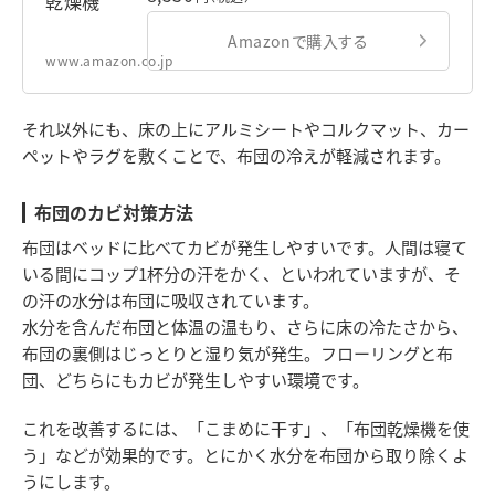
ンク FK-C3-P
Amazonで購入する
www.amazon.co.jp
それ以外にも、床の上にアルミシートやコルクマット、カー
ペットやラグを敷くことで、布団の冷えが軽減されます。
布団のカビ対策方法
布団はベッドに比べてカビが発生しやすいです。人間は寝て
いる間にコップ1杯分の汗をかく、といわれていますが、そ
の汗の水分は布団に吸収されています。
水分を含んだ布団と体温の温もり、さらに床の冷たさから、
布団の裏側はじっとりと湿り気が発生。フローリングと布
団、どちらにもカビが発生しやすい環境です。
これを改善するには、「こまめに干す」、「布団乾燥機を使
う」などが効果的です。とにかく水分を布団から取り除くよ
うにします。