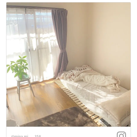
@mina.mi___358