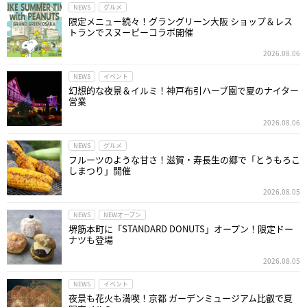
NEWS
グルメ
限定メニュー続々！グラングリーン大阪 ショップ＆レス
トランでスヌーピーコラボ開催
2026.08.06
NEWS
イベント
幻想的な夜景＆イルミ！神戸布引ハーブ園で夏のナイター
営業
2026.08.06
NEWS
グルメ
フルーツのような甘さ！滋賀・寿長生の郷で「とうもろこ
しまつり」開催
2026.08.05
NEWS
NEWオープン
堺筋本町に「STANDARD DONUTS」オープン！限定ドー
ナツも登場
2026.08.05
NEWS
イベント
夜景も花火も満喫！京都 ガーデンミュージアム比叡で夏