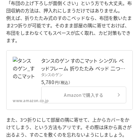
「布団の上げ下ろしが面倒くさい」という方でも大丈夫。布
団収納の方法は、押入れにしまうだけではありません。
例えば、折りたたみ式のすのこベッドなら、布団を敷いたま
ま2つ折りが可能です。そのまま部屋の隅に寄せておけば、
布団をしまわなくてもスペースが広く取れ、カビ対策もでき
ます。
タンスのゲン すのこマット シングル ベ
ッドフレーム 折りたたみ ベッド 二つ折
タンスのゲン
りタイプ リブ加工 天然桐 AM 000078
5,780
円（税込）
【51280】
Amazonで購入する
www.amazon.co.jp
また、3つ折りにして部屋の隅に寄せて、上からカバーをか
けてしまう、という方法もアリです。その際は床から高さが
出るよう、すのこを敷くのを忘れないようにしましょう。