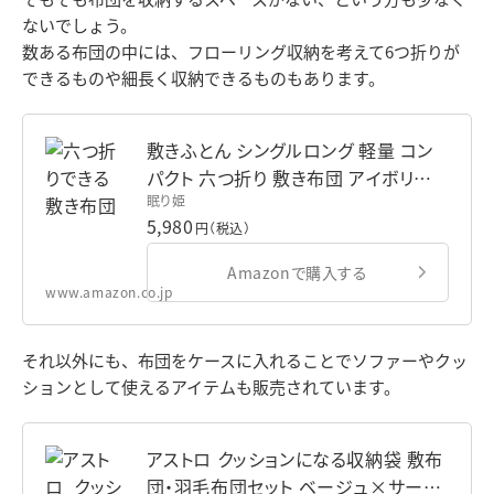
ないでしょう。
数ある布団の中には、フローリング収納を考えて6つ折りが
できるものや細長く収納できるものもあります。
敷きふとん シングルロング 軽量 コン
パクト 六つ折り 敷き布団 アイボリー
眠り姫
ウォッシャブル 洗える布団 日本製 100
5,980
円（税込）
cm×210cm 帝人 フィルケア 抗菌 防
臭 防ダニ 敷布団
Amazonで購入する
www.amazon.co.jp
それ以外にも、布団をケースに入れることでソファーやクッ
ションとして使えるアイテムも販売されています。
アストロ クッションになる収納袋 敷布
団・羽毛布団セット ベージュ×サーク