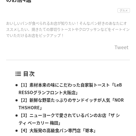
グルメ
おいしいパンが食べられるお店が知りたい！そんなパン好きのあなたにオ
ススメしたい、焼きたての厚切りトーストやクロワッサンなどをイートイン
でいただけるお店をピックアップ！
Tweet
目次
【1】素材本来の味にこだわった自家製トースト「LeB
RESSOグランフロント大阪店」
【2】新鮮な野菜たっぷりのサンドイッチが人気「NOR
THSHORE」
【3】ニューヨークで愛されているパンのお店「ザ シ
ティ ベーカリー 梅田」
【4】大阪発の高級食パン専門店「嵜本」