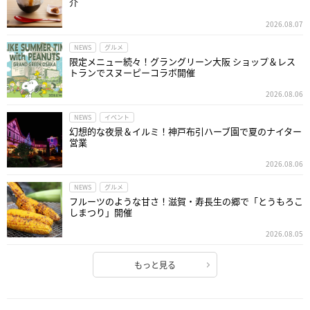
介
2026.08.07
NEWS
グルメ
限定メニュー続々！グラングリーン大阪 ショップ＆レス
トランでスヌーピーコラボ開催
2026.08.06
NEWS
イベント
幻想的な夜景＆イルミ！神戸布引ハーブ園で夏のナイター
営業
2026.08.06
NEWS
グルメ
フルーツのような甘さ！滋賀・寿長生の郷で「とうもろこ
しまつり」開催
2026.08.05
もっと見る