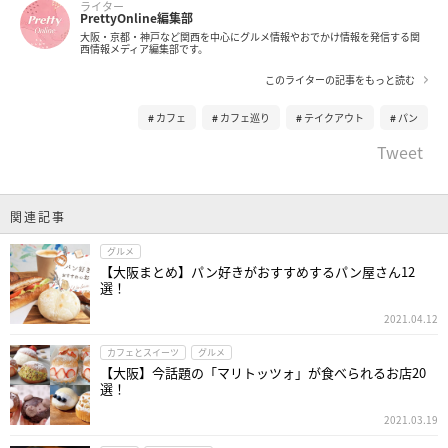
ライター
PrettyOnline編集部
大阪・京都・神戸など関西を中心にグルメ情報やおでかけ情報を発信する関
西情報メディア編集部です。
このライターの記事をもっと読む
カフェ
カフェ巡り
テイクアウト
パン
Tweet
関連記事
グルメ
【大阪まとめ】パン好きがおすすめするパン屋さん12
選！
2021.04.12
カフェとスイーツ
グルメ
【大阪】今話題の「マリトッツォ」が食べられるお店20
選！
2021.03.19