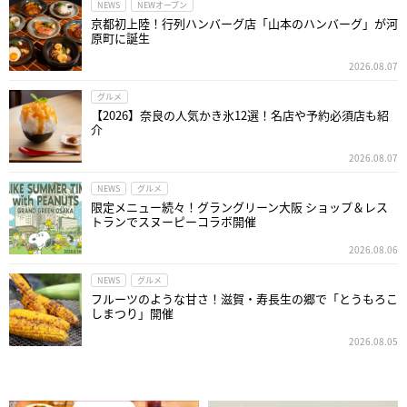
NEWS
NEWオープン
京都初上陸！行列ハンバーグ店「山本のハンバーグ」が河
原町に誕生
2026.08.07
グルメ
【2026】奈良の人気かき氷12選！名店や予約必須店も紹
介
2026.08.07
NEWS
グルメ
限定メニュー続々！グラングリーン大阪 ショップ＆レス
トランでスヌーピーコラボ開催
2026.08.06
NEWS
グルメ
フルーツのような甘さ！滋賀・寿長生の郷で「とうもろこ
しまつり」開催
2026.08.05