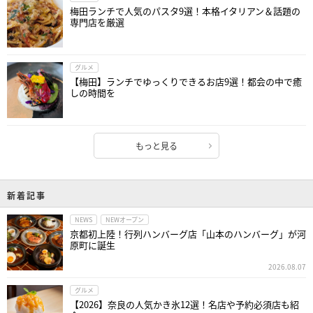
梅田ランチで人気のパスタ9選！本格イタリアン＆話題の
専門店を厳選
グルメ
【梅田】ランチでゆっくりできるお店9選！都会の中で癒
しの時間を
もっと見る
新着記事
NEWS
NEWオープン
京都初上陸！行列ハンバーグ店「山本のハンバーグ」が河
原町に誕生
2026.08.07
グルメ
【2026】奈良の人気かき氷12選！名店や予約必須店も紹