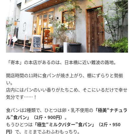
「嵜本」の本店があるのは、日本橋に近い難波の路地。
開店時間の11時に食パンが焼き上がり、棚にずらりと勢揃
い。
店内にはパンのいい香りがたちこめ、そこにいるだけで幸せ
気分です……！
食パンは2種類で、ひとつは卵・乳不使用の
「極美“ナチュラ
ル”食パン」（2斤・900円）
。
もうひとつは
「極生“ミルクバター”食パン」（2斤・950
円）
で、ミミまでふわふわもっちり。