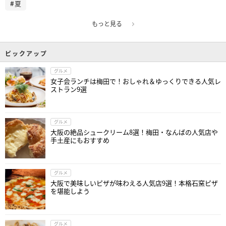
夏
もっと見る
ピックアップ
グルメ
女子会ランチは梅田で！おしゃれ＆ゆっくりできる人気レ
ストラン9選
グルメ
大阪の絶品シュークリーム8選！梅田・なんばの人気店や
手土産にもおすすめ
グルメ
大阪で美味しいピザが味わえる人気店9選！本格石窯ピザ
を堪能しよう
グルメ