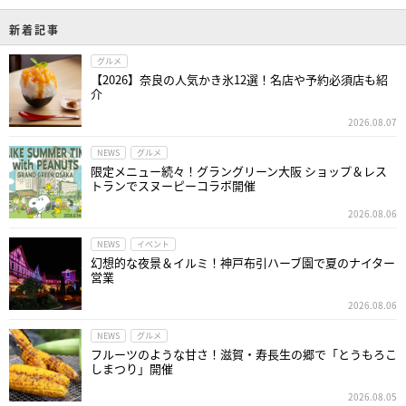
新着記事
グルメ
【2026】奈良の人気かき氷12選！名店や予約必須店も紹
介
2026.08.07
NEWS
グルメ
限定メニュー続々！グラングリーン大阪 ショップ＆レス
トランでスヌーピーコラボ開催
2026.08.06
NEWS
イベント
幻想的な夜景＆イルミ！神戸布引ハーブ園で夏のナイター
営業
2026.08.06
NEWS
グルメ
フルーツのような甘さ！滋賀・寿長生の郷で「とうもろこ
しまつり」開催
2026.08.05