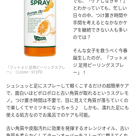
でも、「ケアしなきゃ！」
とわかっていても、忙しい
日々の中、つけ置き時間や
手間を考えるとなかなかケ
アを継続できない人も多い
のでは？
そんな女子を救うべく今春
誕生したのが、「フットメ
ジ 足用ピーリングスプレ
「フットメジ 足用ピーリングスプレ
ー」！
ー」（110ml・972円）
シュシュッと足にスプレーして軽くこするだけの超簡単ケア
で、面白いほどポロポロと古い角質が取れるというスグレモ
ノ。つけ置き時間は不要で、目に見えて角質が落ちていくの
で楽しくてヤミツキになっちゃう♪ しかも、濡れた足にも
使える処方なのでお風呂でのケアも可能。
古い角質や皮脂汚れに効果を発揮するオレンジオイル、古い
角質を柔らかくしてターンオーバーをスムーズに整えてくれ