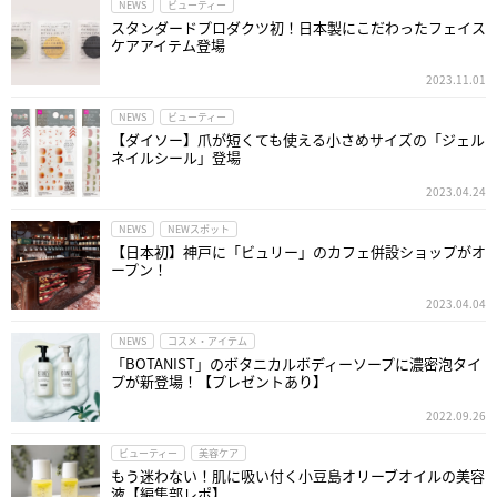
NEWS
ビューティー
スタンダードプロダクツ初！日本製にこだわったフェイス
ケアアイテム登場
2023.11.01
NEWS
ビューティー
【ダイソー】爪が短くても使える小さめサイズの「ジェル
ネイルシール」登場
2023.04.24
NEWS
NEWスポット
【日本初】神戸に「ビュリー」のカフェ併設ショップがオ
ープン！
2023.04.04
NEWS
コスメ・アイテム
「BOTANIST」のボタニカルボディーソープに濃密泡タイ
プが新登場！【プレゼントあり】
2022.09.26
ビューティー
美容ケア
もう迷わない！肌に吸い付く小豆島オリーブオイルの美容
液【編集部レポ】