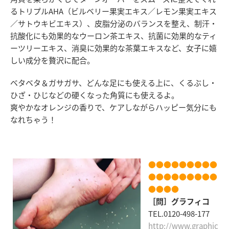
るトリプルAHA（ビルベリー果実エキス／レモン果実エキス
／サトウキビエキス）、皮脂分泌のバランスを整え、制汗・
抗酸化にも効果的なウーロン茶エキス、抗菌に効果的なティ
ーツリーエキス、消臭に効果的な茶葉エキスなど、女子に嬉
しい成分を贅沢に配合。
ベタベタ＆ガサガサ、どんな足にも使える上に、くるぶし・
ひざ・ひじなどの硬くなった角質にも使えるよ。
爽やかなオレンジの香りで、ケアしながらハッピー気分にも
なれちゃう！
●●●●●●●●●
●●●●●●●●●
●●●●
［問］グラフィコ
TEL.0120-498-177
http://www.graphic