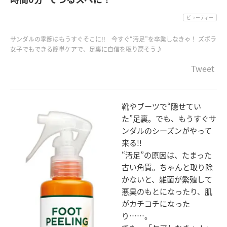
ビューティー
サンダルの季節はもうすぐそこに!! 今すぐ“汚足”を卒業しなきゃ！ ズボラ
女子でもできる簡単ケアで、足裏に自信を取り戻そう♪
Tweet
靴やブーツで“隠せてい
た”足裏。でも、もうすぐサ
ンダルのシーズンがやって
来る!!
“汚足”の原因は、たまった
古い角質。ちゃんと取り除
かないと、雑菌が繁殖して
悪臭のもとになったり、肌
がカチコチになった
り……。