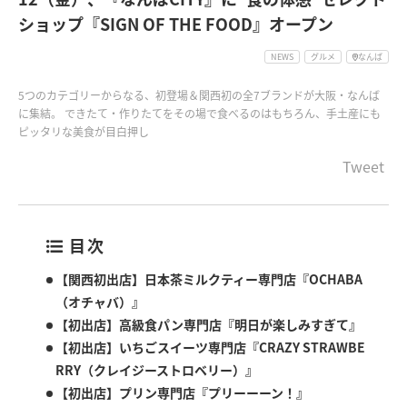
ショップ『SIGN OF THE FOOD』オープン
NEWS
グルメ
なんば
5つのカテゴリーからなる、初登場＆関西初の全7ブランドが大阪・なんば
に集結。 できたて・作りたてをその場で食べるのはもちろん、手土産にも
ピッタリな美食が目白押し
Tweet
目次
【関西初出店】日本茶ミルクティー専門店『OCHABA
（オチャバ）』
【初出店】高級食パン専門店『明日が楽しみすぎて』
【初出店】いちごスイーツ専門店『CRAZY STRAWBE
RRY（クレイジーストロベリー）』
【初出店】プリン専門店『プリーーーン！』