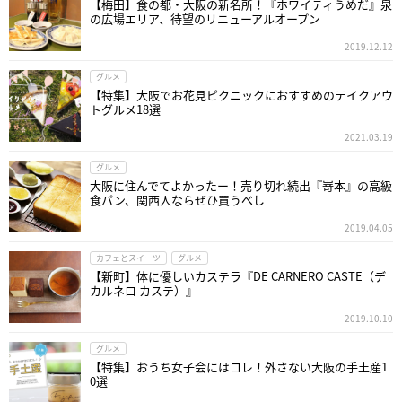
【梅田】食の都・大阪の新名所！『ホワイティうめだ』泉
の広場エリア、待望のリニューアルオープン
2019.12.12
グルメ
【特集】大阪でお花見ピクニックにおすすめのテイクアウ
トグルメ18選
2021.03.19
グルメ
大阪に住んでてよかったー！売り切れ続出『嵜本』の高級
食パン、関西人ならぜひ買うべし
2019.04.05
カフェとスイーツ
グルメ
【新町】体に優しいカステラ『DE CARNERO CASTE（デ
カルネロ カステ）』
2019.10.10
グルメ
【特集】おうち女子会にはコレ！外さない大阪の手土産1
0選