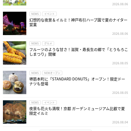
2026.08.06
NEWS
イベント
幻想的な夜景＆イルミ！神戸布引ハーブ園で夏のナイター
営業
2026.08.06
NEWS
グルメ
フルーツのような甘さ！滋賀・寿長生の郷で「とうもろこ
しまつり」開催
2026.08.05
NEWS
NEWオープン
堺筋本町に「STANDARD DONUTS」オープン！限定ドー
ナツも登場
2026.08.05
NEWS
イベント
夜景も花火も満喫！京都 ガーデンミュージアム比叡で夏
限定イルミ
2026.08.04