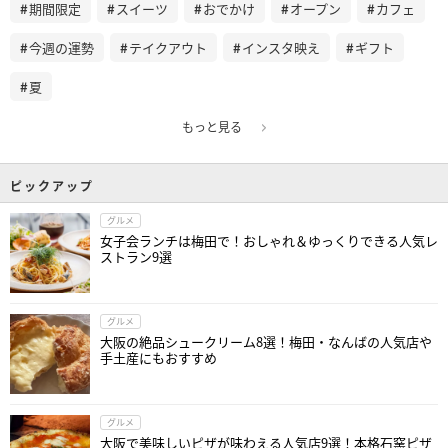
期間限定
スイーツ
おでかけ
オープン
カフェ
今週の運勢
テイクアウト
インスタ映え
ギフト
夏
もっと見る
ピックアップ
グルメ
女子会ランチは梅田で！おしゃれ＆ゆっくりできる人気レ
ストラン9選
グルメ
大阪の絶品シュークリーム8選！梅田・なんばの人気店や
手土産にもおすすめ
グルメ
大阪で美味しいピザが味わえる人気店9選！本格石窯ピザ