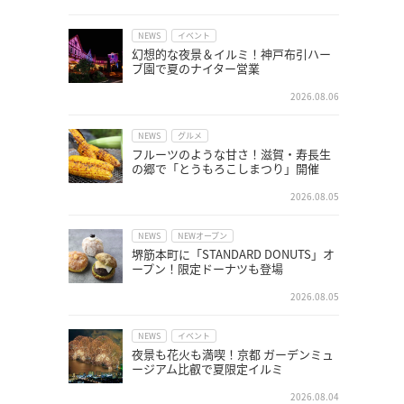
NEWS
イベント
幻想的な夜景＆イルミ！神戸布引ハー
ブ園で夏のナイター営業
2026.08.06
NEWS
グルメ
フルーツのような甘さ！滋賀・寿長生
の郷で「とうもろこしまつり」開催
2026.08.05
NEWS
NEWオープン
堺筋本町に「STANDARD DONUTS」オ
ープン！限定ドーナツも登場
2026.08.05
NEWS
イベント
夜景も花火も満喫！京都 ガーデンミュ
ージアム比叡で夏限定イルミ
2026.08.04