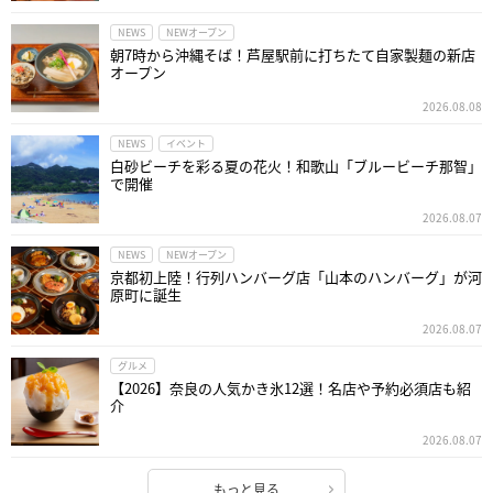
NEWS
NEWオープン
朝7時から沖縄そば！芦屋駅前に打ちたて自家製麺の新店
オープン
2026.08.08
NEWS
イベント
白砂ビーチを彩る夏の花火！和歌山「ブルービーチ那智」
で開催
2026.08.07
NEWS
NEWオープン
京都初上陸！行列ハンバーグ店「山本のハンバーグ」が河
原町に誕生
2026.08.07
グルメ
【2026】奈良の人気かき氷12選！名店や予約必須店も紹
介
2026.08.07
もっと見る