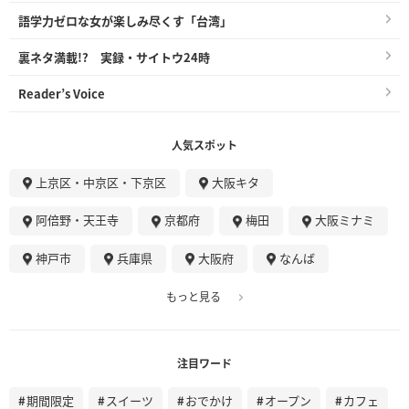
語学力ゼロな女が楽しみ尽くす「台湾」
裏ネタ満載!? 実録・サイトウ24時
Reader’s Voice
人気スポット
上京区・中京区・下京区
大阪キタ
阿倍野・天王寺
京都府
梅田
大阪ミナミ
神戸市
兵庫県
大阪府
なんば
もっと見る
注目ワード
期間限定
スイーツ
おでかけ
オープン
カフェ