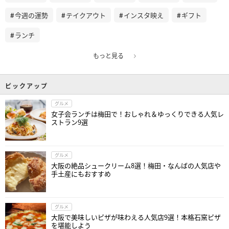
今週の運勢
テイクアウト
インスタ映え
ギフト
ランチ
もっと見る
ピックアップ
グルメ
女子会ランチは梅田で！おしゃれ＆ゆっくりできる人気レ
ストラン9選
グルメ
大阪の絶品シュークリーム8選！梅田・なんばの人気店や
手土産にもおすすめ
グルメ
大阪で美味しいピザが味わえる人気店9選！本格石窯ピザ
を堪能しよう