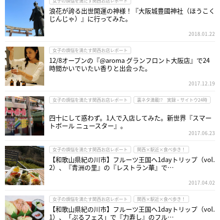
女子の煩悩を満たす関西お店レポート
浪花が誇る出世開運の神様！『大阪城豊國神社（ほうこく
じんじゃ）』に行ってみた。
2018.01.22
女子の煩悩を満たす関西お店レポート
12/8オープンの『@aroma グランフロント大阪店』で24
時間かいでいたい香りと出会った。
2017.12.19
女子の煩悩を満たす関西お店レポート
裏ネタ満載!? 実録・サイトウ24時
四十にして惑わず。1人で入店してみた。新世界『スマー
トボール ニュースター』。
2017.06.23
女子の煩悩を満たす関西お店レポート
関西×駅近×食べ歩き！
【和歌山県紀の川市】フルーツ王国へ1dayトリップ（vol.
2）、『青洲の里』の『レストラン華』で…
2017.04.02
女子の煩悩を満たす関西お店レポート
関西×駅近×食べ歩き！
【和歌山県紀の川市】フルーツ王国へ1dayトリップ（vol.
1）、「ぷるフェス」で『力寿し』のフル…