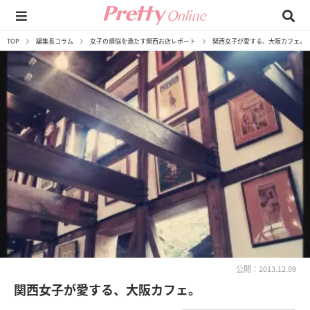
TOP
編集長コラム
女子の煩悩を満たす関西お店レポート
関西女子が愛する、大阪カフェ。
公開：2013.12.09
関西女子が愛する、大阪カフェ。