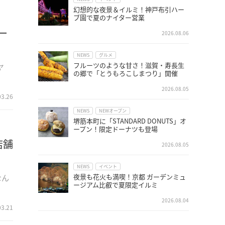
幻想的な夜景＆イルミ！神戸布引ハー
ブ園で夏のナイター営業
ー
2026.08.06
NEWS
グルメ
フルーツのような甘さ！滋賀・寿長生
ヤ
の郷で「とうもろこしまつり」開催
2026.08.05
03.26
NEWS
NEWオープン
堺筋本町に「STANDARD DONUTS」オ
ープン！限定ドーナツも登場
店舗
2026.08.05
NEWS
イベント
夜景も花火も満喫！京都 ガーデンミュ
なん
ージアム比叡で夏限定イルミ
2026.08.04
03.21