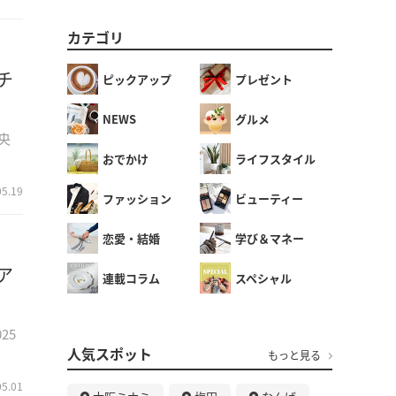
カテゴリ
チ
ピックアップ
プレゼント
NEWS
グルメ
央
おでかけ
ライフスタイル
05.19
ファッション
ビューティー
恋愛・結婚
学び＆マネー
ア
連載コラム
スペシャル
25
人気スポット
もっと見る
05.01