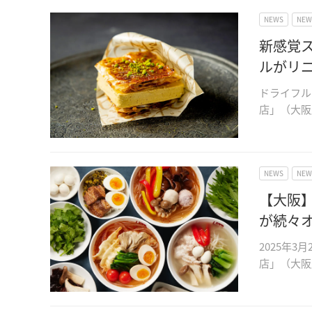
NEWS
NE
新感覚
ルがリ
ドライフルー
店」（大阪
NEWS
NE
【大阪
が続々
2025年
店」（大阪