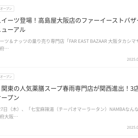
Wオープン
スイーツ登場！高島屋大阪店のファーイーストバザ
ニューアル
ツ＆ナッツの量り売り専門店「FAR EAST BAZAAR 大阪タカシマ
府…
2025.
Wオープン
】関東の人気薬膳スープ春雨専門店が関西進出！3
オープン
3月27日（木）、「七宝麻辣湯（チーパオマーラータン）NAMBAなん
府大阪…
2025.