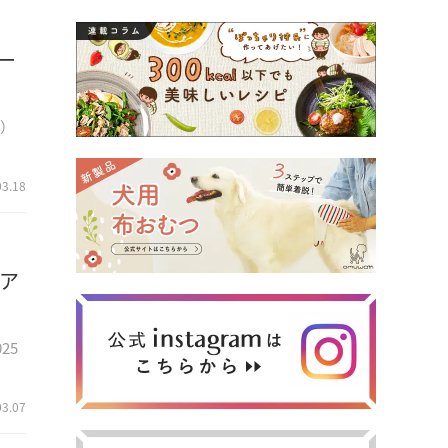
ー
波）
03.18
ア
25
03.07