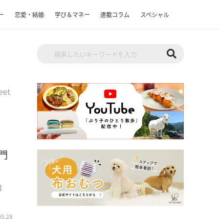
ー
恋愛・結婚
学び＆マネー
連載コラム
スペシャル
eet
門
難
05.28