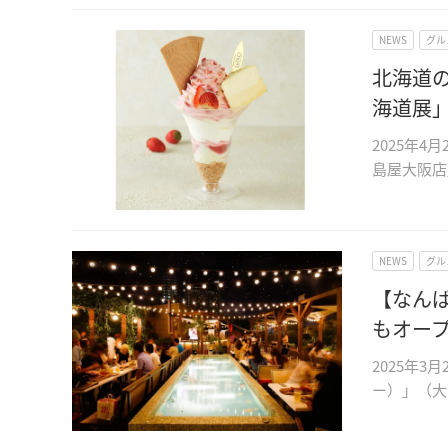
NEWS
グル
北海道
海道展
2025年
島屋大阪店
NEWS
グル
【なん
もオー
2025年
ー）」（大