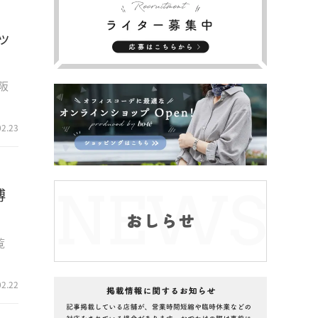
ッ
阪
02.23
博
覧
02.22