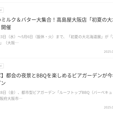
メ
のミルク＆バター大集合！高島屋大阪店「初夏の大
」開催
4月23日（水）～5月6日（振休・火）まで、「初夏の大北海道展」が「
」（大阪…
2025.
メ
ば】都会の夜景とBBQを楽しめるビアガーデンが今
プン
3月28日（金）、都市型ビアガーデン「ルーフトップBBQ（バーベキュ
阪府大阪市…
2025.