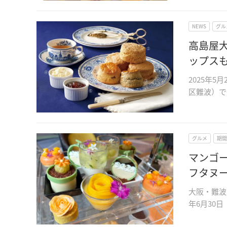
NEWS
グル
高島屋
ップス
2025年
区難波）で
グルメ
期間
マンゴ
フタヌ
大阪・難波
年6月30