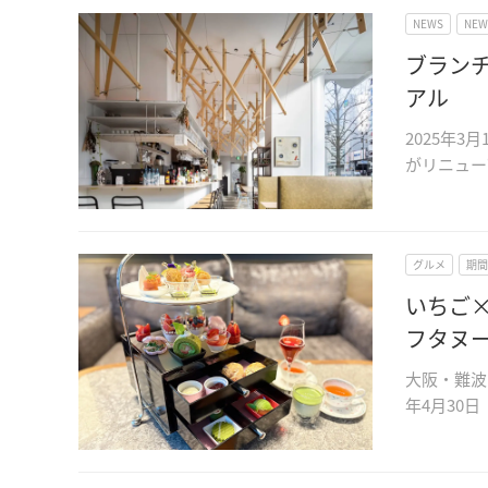
NEWS
NE
ブランチ
アル
2025年3
がリニュー
グルメ
期間
いちご
フタヌ
大阪・難波
年4月30