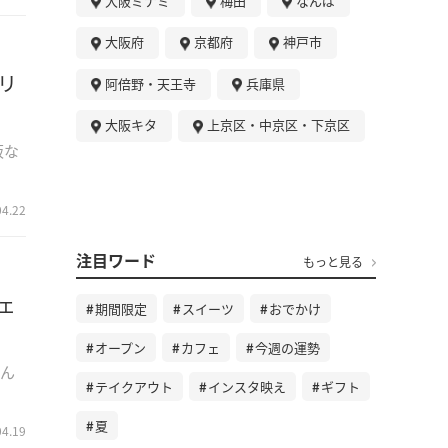
大阪ミナミ
梅田
なんば
大阪府
京都府
神戸市
リ
阿倍野・天王寺
兵庫県
大阪キタ
上京区・中京区・下京区
阪な
04.22
注目ワード
もっと見る
ェ
期間限定
スイーツ
おでかけ
オープン
カフェ
今週の運勢
なん
テイクアウト
インスタ映え
ギフト
夏
04.19