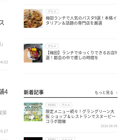
グルメ
梅田ランチで人気のパスタ9選！本格イ
ス
タリアン＆話題の専門店を厳選
場」
グルメ
【梅田】ランチでゆっくりできるお店9
選！都会の中で癒しの時間を
04.02
舗4
新着記事
もっと見る
NEWS
グルメ
限定メニュー続々！グラングリーン大
喫茶
阪 ショップ＆レストランでスヌーピー
コラボ開催
2026.08.06
03.27
NEWS
イベント