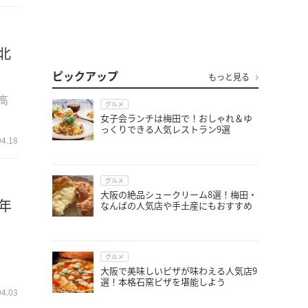
北
ピックアップ
もっと見る
高
グルメ
女子会ランチは梅田で！おしゃれ＆ゆ
っくりできる人気レストラン9選
04.18
グルメ
大阪の絶品シュークリーム8選！梅田・
年
なんばの人気店や手土産にもおすすめ
グルメ
大阪で美味しいピザが味わえる人気店9
選！本格石窯ピザを堪能しよう
04.03