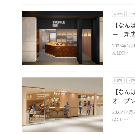
NEWS
NE
【なん
ー」新
2025年4
んばCI…
NEWS
NE
【なん
オープ
2025年4
ばCIT…