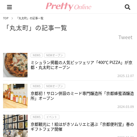
TOP
「丸太町」の記事一覧
「丸太町」の記事一覧
Tweet
NEWS
NEWオープン
ミシュラン掲載の人気ピッツェリア「400℃ PIZZA」が京
都・丸太町にオープン
2025.12.07
NEWS
NEWオープン
京都初！サロン併設のミード専門醸造所「京都蜂蜜酒醸造
所」オープン
2024.03.09
NEWS
イベント
京都観光に！絵はがきソムリエと選ぶ「京都便利堂」春の
ギフトフェア開催