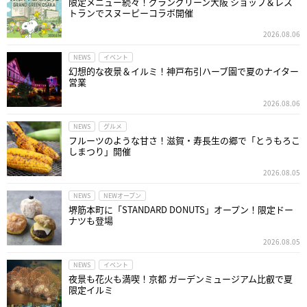
限定メニュー続々！グラングリーン大阪 ショップ＆レス
トランでスヌーピーコラボ開催
2026.08.06
NEWS
イベント
幻想的な夜景＆イルミ！神戸布引ハーブ園で夏のナイター
営業
2026.08.06
NEWS
グルメ
フルーツのような甘さ！滋賀・寿長生の郷で「とうもろこ
しまつり」開催
2026.08.05
NEWS
NEWオープン
堺筋本町に「STANDARD DONUTS」オープン！限定ドー
ナツも登場
2026.08.05
NEWS
イベント
夜景も花火も満喫！京都 ガーデンミュージアム比叡で夏
限定イルミ