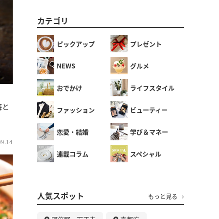
カテゴリ
ピックアップ
プレゼント
NEWS
グルメ
おでかけ
ライフスタイル
海と
ファッション
ビューティー
恋愛・結婚
学び＆マネー
09.14
連載コラム
スペシャル
人気スポット
もっと見る