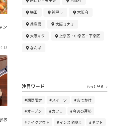
阿倍野・天王寺
京都府
梅田
神戸市
大阪府
兵庫県
大阪ミナミ
ャン
大阪キタ
上京区・中京区・下京区
なんば
09.13
注目ワード
もっと見る
期間限定
スイーツ
おでかけ
オープン
カフェ
今週の運勢
家お
テイクアウト
インスタ映え
ギフト