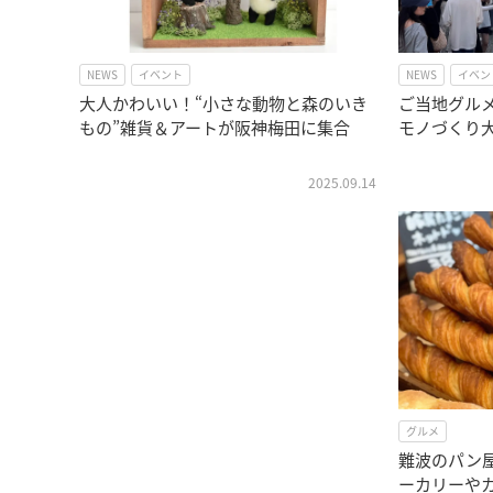
NEWS
イベント
NEWS
イベン
大人かわいい！“小さな動物と森のいき
ご当地グル
もの”雑貨＆アートが阪神梅田に集合
モノづくり大
2025.09.14
グルメ
難波のパン
ーカリーや