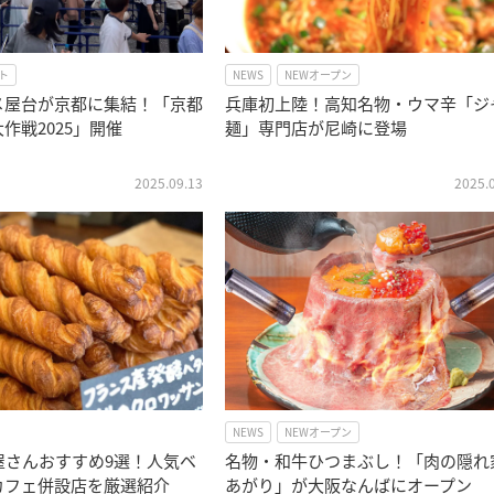
ト
NEWS
NEWオープン
メ屋台が京都に集結！「京都
兵庫初上陸！高知名物・ウマ辛「ジ
作戦2025」開催
麺」専門店が尼崎に登場
2025.09.13
2025.
NEWS
NEWオープン
屋さんおすすめ9選！人気ベ
名物・和牛ひつまぶし！「肉の隠れ
カフェ併設店を厳選紹介
あがり」が大阪なんばにオープン