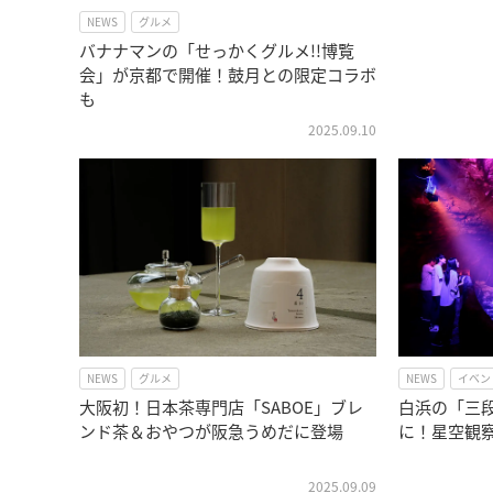
NEWS
グルメ
バナナマンの「せっかくグルメ!!博覧
会」が京都で開催！鼓月との限定コラボ
も
2025.09.10
NEWS
グルメ
NEWS
イベン
大阪初！日本茶専門店「SABOE」ブレ
白浜の「三
ンド茶＆おやつが阪急うめだに登場
に！星空観察
2025.09.09