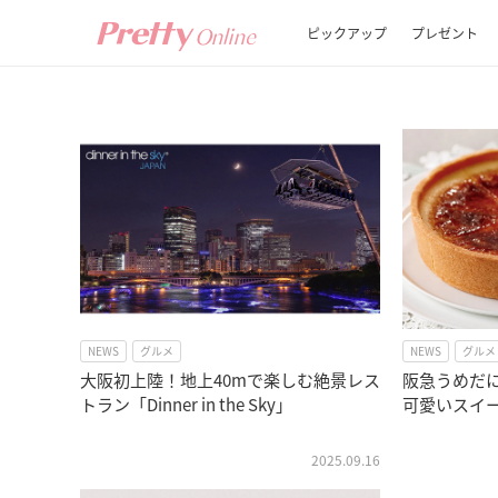
ピックアップ
プレゼント
NEWS
グルメ
NEWS
グルメ
大阪初上陸！地上40mで楽しむ絶景レス
阪急うめだ
トラン「Dinner in the Sky」
可愛いスイ
2025.09.16