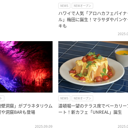
NEWS
NEWオープン
ハワイで人気「アロハカフェパイナ
ル」梅田に誕生！マラサダやパンケ
キも
2025.
ト
NEWS
NEWオープン
段壁洞窟」がプラネタリウム
道頓堀一望のテラス席でベーカリー
や洞窟BARも登場
ート！新カフェ「UNREAL」誕生
2025.09.09
2025.