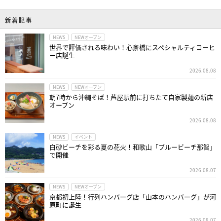
新着記事
NEWS
NEWオープン
世界で評価される味わい！心斎橋にスペシャルティコーヒ
ー店誕生
2026.08.08
NEWS
NEWオープン
朝7時から沖縄そば！芦屋駅前に打ちたて自家製麺の新店
オープン
2026.08.08
NEWS
イベント
白砂ビーチを彩る夏の花火！和歌山「ブルービーチ那智」
で開催
2026.08.07
NEWS
NEWオープン
京都初上陸！行列ハンバーグ店「山本のハンバーグ」が河
原町に誕生
2026.08.07