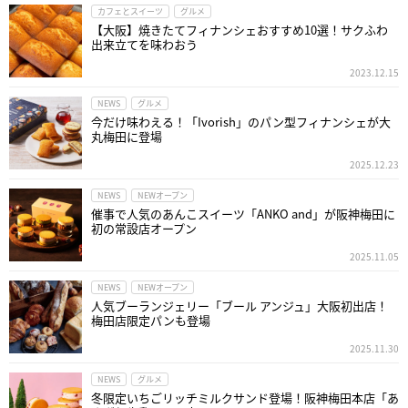
カフェとスイーツ
グルメ
【大阪】焼きたてフィナンシェおすすめ10選！サクふわ
出来立てを味わおう
2023.12.15
NEWS
グルメ
今だけ味わえる！「Ivorish」のパン型フィナンシェが大
丸梅田に登場
2025.12.23
NEWS
NEWオープン
催事で人気のあんこスイーツ「ANKO and」が阪神梅田に
初の常設店オープン
2025.11.05
NEWS
NEWオープン
人気ブーランジェリー「ブール アンジュ」大阪初出店！
梅田店限定パンも登場
2025.11.30
NEWS
グルメ
冬限定いちごリッチミルクサンド登場！阪神梅田本店「あ