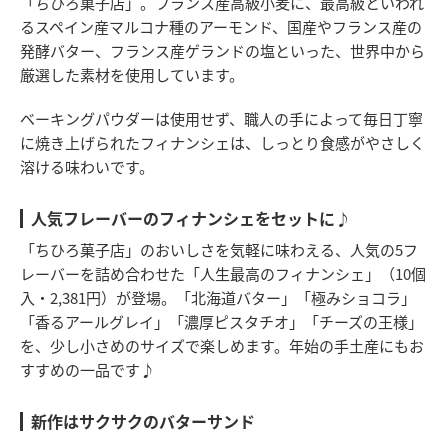
「ちひろ菓子店」。フランス産高級小麦に、最高級といわれ
るスペイン産マルコナ種のアーモンド、国産やフランス産の
発酵バター、フランス産ゲランドの塩といった、世界中から
厳選した素材を使用しています。
ベーキングパウダーは使用せず、職人の手によって毎日丁寧
に焼き上げられたフィナンシェは、しっとり食感がやさしく
溶ける味わいです。
人気フレーバーのフィナンシェをセットに♪
「ちひろ菓子店」のおいしさを気軽に味わえる、人気の5フ
レーバーを詰め合わせた「人生最高のフィナンシェ」（10個
入・2,381円）が登場。「北海道バター」「極みショコラ」
「香るアールグレイ」「濃厚ピスタチオ」「チーズの王様」
を、少し小さめのサイズで楽しめます。年始の手土産にもお
すすめの一品です♪
新作はサクサクのバターサンド