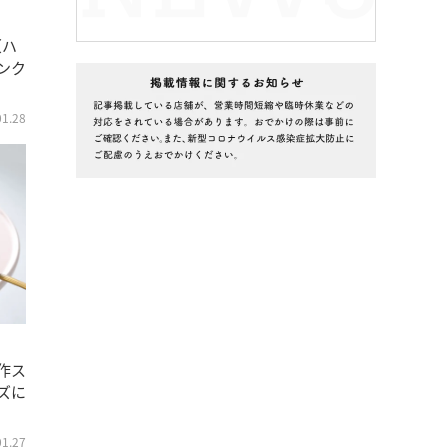
（ハ
ンク
01.28
作ス
ズに
01.27