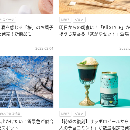
とスイーツ
NEWS
グルメ
】春を感じる「桜」のお菓子
明日からの朝食に！「Kii STYLE」
を発売！新商品も
ほうじ茶香る「茶がゆセット」登場
2022.02.04
2022.
のおでかけ特集
NEWS
グルメ
ら出かけたい！雪景色が似合
【待望の復刻】サッポロビールから
景スポット
人のチョコミント」が数量限定で発