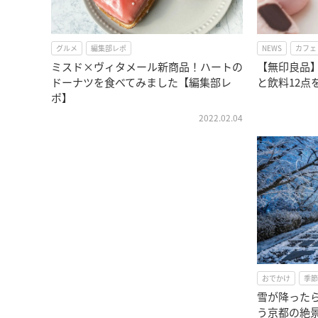
グルメ
編集部レポ
NEWS
カフェ
ミスド×ヴィタメール新商品！ハートの
【無印良品
ドーナツを食べてみました【編集部レ
と飲料12点
ポ】
2022.02.04
おでかけ
季節
雪が降った
う京都の絶