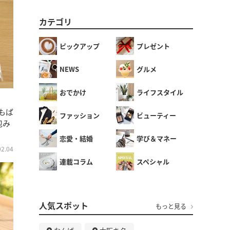
カテゴリ
ピックアップ
プレゼント
NEWS
グルメ
おでかけ
ライフスタイル
もば
ファッション
ビューティー
包み
恋愛・結婚
学び＆マネー
02.04
連載コラム
スペシャル
人気スポット
もっと見る