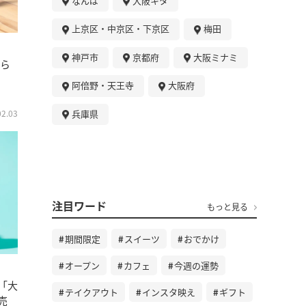
なんば
大阪キタ
上京区・中京区・下京区
梅田
神戸市
京都府
大阪ミナミ
から
阿倍野・天王寺
大阪府
兵庫県
02.03
注目ワード
もっと見る
期間限定
スイーツ
おでかけ
オープン
カフェ
今週の運勢
「大
テイクアウト
インスタ映え
ギフト
売