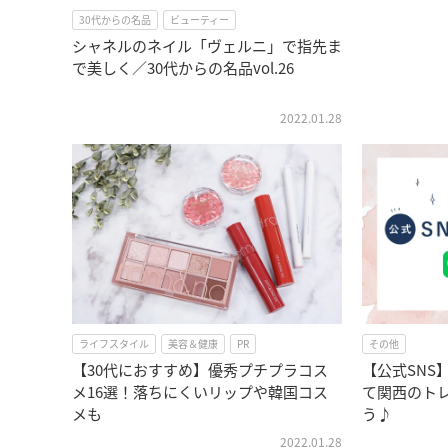
30代からの名品
ビューティー
シャネルのネイル「ヴェルニ」で指先ま
で美しく／30代からの名品vol.26
2022.01.28
ライフスタイル
美容＆健康
PR
その他
【30代におすすめ】優秀プチプラコス
【公式SNS
メ16選！落ちにくいリップや韓国コス
て関西のト
メも
う♪
2022.01.28