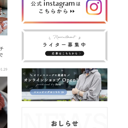
チ
で
01.29