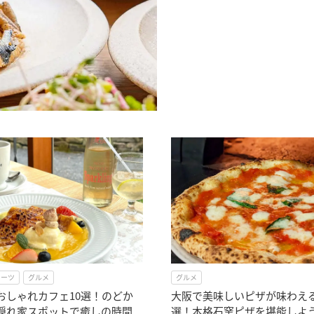
イーツ
グルメ
グルメ
おしゃれカフェ10選！のどか
大阪で美味しいピザが味わえ
隠れ家スポットで癒しの時間
選！本格石窯ピザを堪能しよ