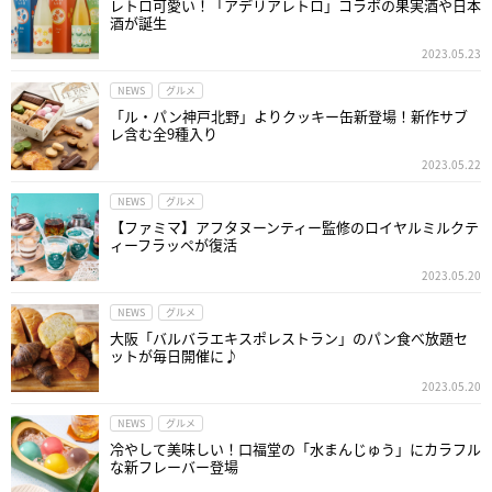
レトロ可愛い！「アデリアレトロ」コラボの果実酒や日本
酒が誕生
2023.05.23
NEWS
グルメ
「ル・パン神戸北野」よりクッキー缶新登場！新作サブ
レ含む全9種入り
2023.05.22
NEWS
グルメ
【ファミマ】アフタヌーンティー監修のロイヤルミルクテ
ィーフラッペが復活
2023.05.20
NEWS
グルメ
大阪「バルバラエキスポレストラン」のパン食べ放題セ
ットが毎日開催に♪
2023.05.20
NEWS
グルメ
冷やして美味しい！口福堂の「水まんじゅう」にカラフル
な新フレーバー登場