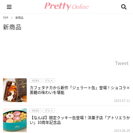
TOP
新商品
新商品
Tweet
NEWS
グルメ
カフェタナカから新作「ジェラート缶」登場！ショコラ×
黒糖の味わいを堪能
2023.07.11
NEWS
グルメ
【なんば】限定クッキー缶登場！洋菓子店「アトリエうか
い」10周年記念品
2023.06.29