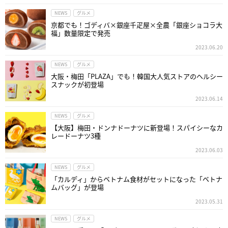
NEWS
グルメ
京都でも！ゴディバ×銀座千疋屋×全農「銀座ショコラ大
福」数量限定で発売
2023.06.20
NEWS
グルメ
大阪・梅田「PLAZA」でも！韓国大人気ストアのヘルシー
スナックが初登場
2023.06.14
NEWS
グルメ
【大阪】梅田・ドンナドーナツに新登場！スパイシーなカ
レードーナツ3種
2023.06.03
NEWS
グルメ
「カルディ」からベトナム食材がセットになった「ベトナ
ムバッグ」が登場
2023.05.31
NEWS
グルメ