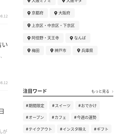
大阪ミナミ
大阪キタ
京都府
大阪府
08.12
上京区・中京区・下京区
阿倍野・天王寺
なんば
占い
梅田
神戸市
兵庫県
う、
08.12
注目ワード
もっと見る
期間限定
スイーツ
おでかけ
日
オープン
カフェ
今週の運勢
テイクアウト
インスタ映え
ギフト
んが