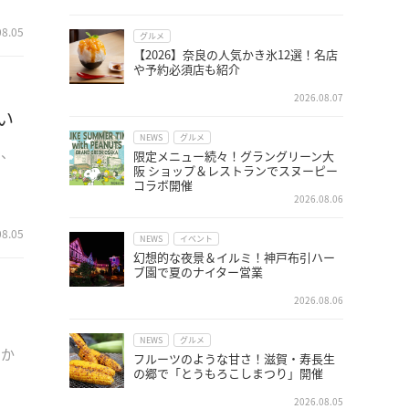
08.05
グルメ
【2026】奈良の人気かき氷12選！名店
や予約必須店も紹介
2026.08.07
い
NEWS
グルメ
う、
限定メニュー続々！グラングリーン大
阪 ショップ＆レストランでスヌーピー
コラボ開催
2026.08.06
08.05
NEWS
イベント
幻想的な夜景＆イルミ！神戸布引ハー
ブ園で夏のナイター営業
2026.08.06
NEWS
グルメ
、か
フルーツのような甘さ！滋賀・寿長生
の郷で「とうもろこしまつり」開催
2026.08.05