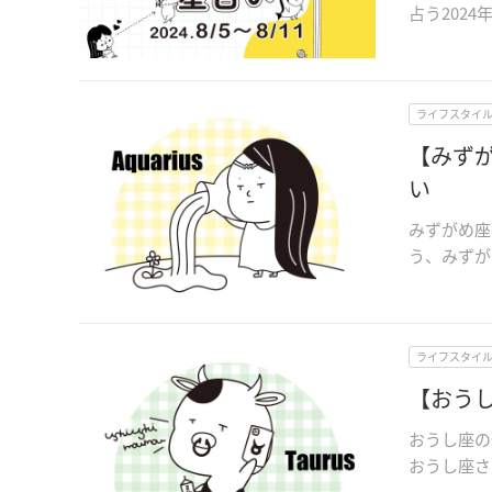
占う2024
ライフスタイ
【みずが
い
みずがめ座
う、みずが
ライフスタイ
【おうし
おうし座の
おうし座さん