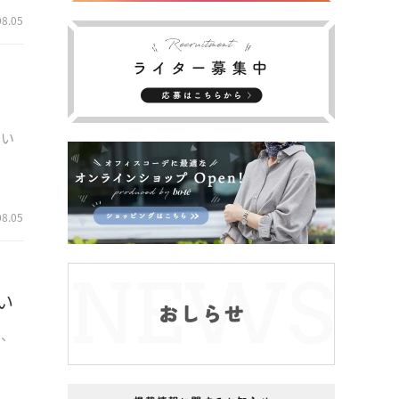
08.05
、い
08.05
い
う、