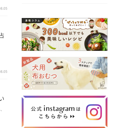
08.05
占
占
08.05
い
う、