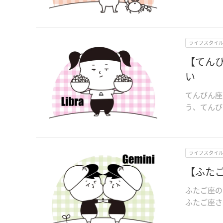
ライフスタイ
【てんび
い
てんびん座
う、てんび
ライフスタイ
【ふたご
ふたご座の
ふたご座さん