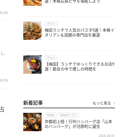
選！本格石窯ピザを堪能しよう
08.05
グルメ
梅田ランチで人気のパスタ9選！本格イ
タリアン＆話題の専門店を厳選
、し
グルメ
【梅田】ランチでゆっくりできるお店9
選！都会の中で癒しの時間を
08.05
新着記事
もっと見る
占
NEWS
NEWオープン
京都初上陸！行列ハンバーグ店「山本
のハンバーグ」が河原町に誕生
占
2026.08.07