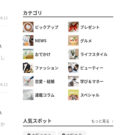
カテゴリ
08.12
ピックアップ
プレゼント
NEWS
グルメ
い
おでかけ
ライフスタイル
、し
ファッション
ビューティー
恋愛・結婚
学び＆マネー
08.12
連載コラム
スペシャル
い
人気スポット
もっと見る
、か