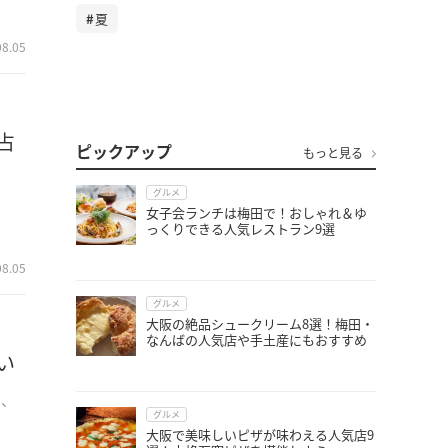
夏
08.05
占
ピックアップ
もっと見る
グルメ
占
女子会ランチは梅田で！おしゃれ＆ゆ
っくりできる人気レストラン9選
08.05
グルメ
大阪の絶品シュークリーム8選！梅田・
なんばの人気店や手土産にもおすすめ
い
う、
グルメ
大阪で美味しいピザが味わえる人気店9