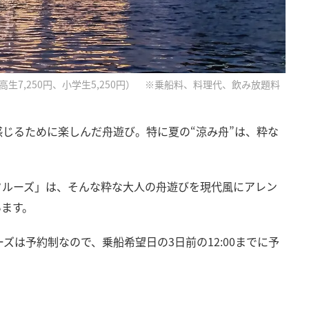
高生7,250円、小学生5,250円） ※乗船料、料理代、飲み放題料
じるために楽しんだ舟遊び。特に夏の“涼み舟”は、粋な
クルーズ」は、そんな粋な大人の舟遊びを現代風にアレン
います。
ズは予約制なので、乗船希望日の3日前の12:00までに予