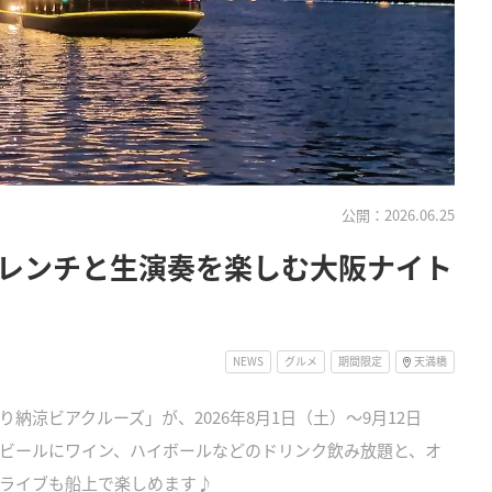
公開：2026.06.25
レンチと生演奏を楽しむ大阪ナイト
NEWS
グルメ
期間限定
天満橋
涼ビアクルーズ」が、2026年8月1日（土）～9月12日
ビールにワイン、ハイボールなどのドリンク飲み放題と、オ
ライブも船上で楽しめます♪