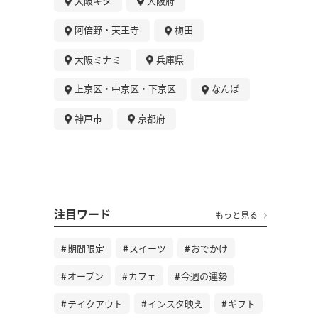
大阪キタ
大阪府
阿倍野・天王寺
梅田
大阪ミナミ
兵庫県
上京区・中京区・下京区
なんば
神戸市
京都府
注目ワード
もっと見る
期間限定
スイーツ
おでかけ
オープン
カフェ
今週の運勢
テイクアウト
インスタ映え
ギフト