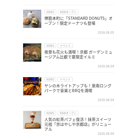
NEWS
NEWオープン
堺筋本町に「STANDARD DONUTS」オ
ープン！限定ドーナツも登場
2026.08.05
NEWS
イベント
夜景も花火も満喫！京都 ガーデンミュ
ージアム比叡で夏限定イルミ
2026.08.04
NEWS
イベント
ヤシの木ライトアップも！泉南ロング
パークで音楽とBBQを満喫
2026.08.04
NEWS
NEWオープン
人気の紅茶パフェ復活！抹茶スイーツ
元祖「京はやしや京都店」がリニュー
アル
2026.08.04