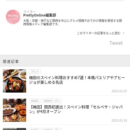
ライター
PrettyOnline編集部
大阪・京都・神戸など関西を中心にグルメ情報やおでかけ情報を発信する関
西情報メディア編集部です。
このライターの記事をもっと読む
Tweet
関連記事
グルメ
梅田のスペイン料理おすすめ7選！本格パエリアやアヒー
ジョが楽しめる名店
2026.02.07
NEWS
NEWオープン
【梅田】関西初進出！スペイン料理「セルベサ・ジャパ
ン」が4月オープン
2025.03.29