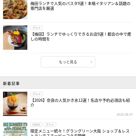
梅田ランチで人気のパスタ9選！本格イタリアン＆話題の
専門店を厳選
グルメ
【梅田】ランチでゆっくりできるお店9選！都会の中で癒
しの時間を
もっと見る
新着記事
グルメ
【2026】奈良の人気かき氷12選！名店や予約必須店も紹
介
2026.08.07
NEWS
グルメ
限定メニュー続々！グラングリーン大阪 ショップ＆レス
トランでスヌーピーコラボ開催