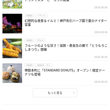
2026.08.06
NEWS
イベント
幻想的な夜景＆イルミ！神戸布引ハーブ園で夏のナイター
営業
2026.08.06
NEWS
グルメ
フルーツのような甘さ！滋賀・寿長生の郷で「とうもろこ
しまつり」開催
2026.08.05
NEWS
NEWオープン
堺筋本町に「STANDARD DONUTS」オープン！限定ドー
ナツも登場
2026.08.05
もっと見る