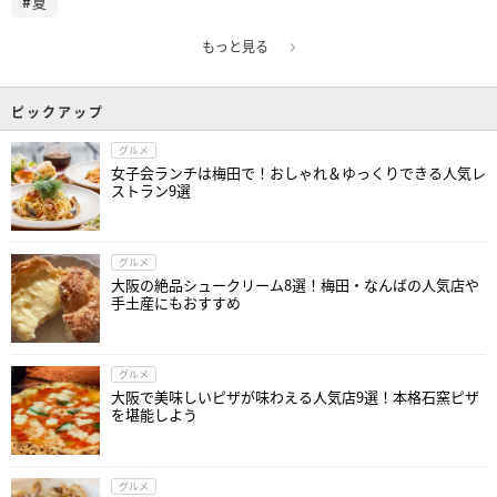
夏
もっと見る
ピックアップ
グルメ
女子会ランチは梅田で！おしゃれ＆ゆっくりできる人気レ
ストラン9選
グルメ
大阪の絶品シュークリーム8選！梅田・なんばの人気店や
手土産にもおすすめ
グルメ
大阪で美味しいピザが味わえる人気店9選！本格石窯ピザ
を堪能しよう
グルメ