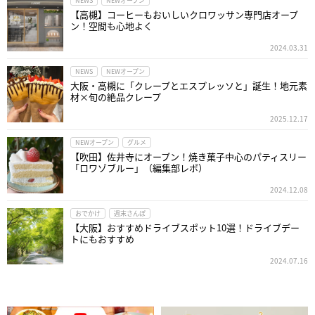
NEWS
NEWオープン
【高槻】コーヒーもおいしいクロワッサン専門店オープ
ン！空間も心地よく
2024.03.31
NEWS
NEWオープン
大阪・高槻に「クレープとエスプレッソと」誕生！地元素
材×旬の絶品クレープ
2025.12.17
NEWオープン
グルメ
【吹田】佐井寺にオープン！焼き菓子中心のパティスリー
「ロワゾブルー」（編集部レポ）
2024.12.08
おでかけ
週末さんぽ
【大阪】おすすめドライブスポット10選！ドライブデー
トにもおすすめ
2024.07.16