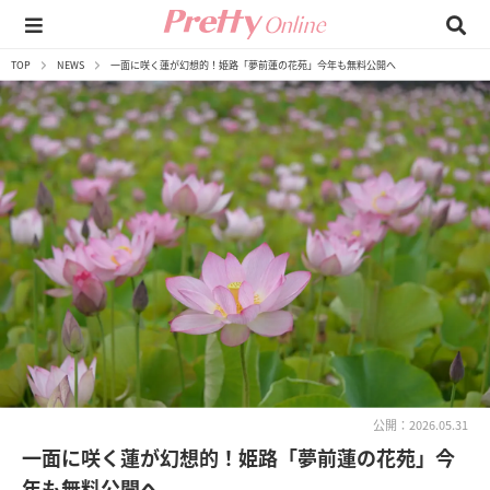
TOP
NEWS
一面に咲く蓮が幻想的！姫路「夢前蓮の花苑」今年も無料公開へ
公開：2026.05.31
一面に咲く蓮が幻想的！姫路「夢前蓮の花苑」今
年も無料公開へ