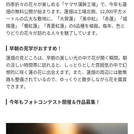
四季折々の花々が楽しめる「ヤマサ蒲鉾工場」で、今年も蓮
畑の無料公開が始まります。蓮畑は工場北側、12,000平方メ
ートルの広大な敷地に、「大賀蓮」「美中紅」「赤蓮」「城
陽蓮」「蜀紅蓮」「青菱紅蓮」の6品種を植栽。毎年、色と
りどりの花々が訪れる人々を魅了しています。
早朝の見学がおすすめ！
蓮畑の見どころは、早朝の美しい光の中で花が開く瞬間。朝
の涼しい時間帯に訪れると、しっとりとした雰囲気の中で幻
想的に咲く蓮の花に出会えます。また、蓮畑の周辺には散策
路も整備されているので、ゆっくりと散歩しながら花を鑑賞
できます。
今年もフォトコンテスト開催＆作品募集！