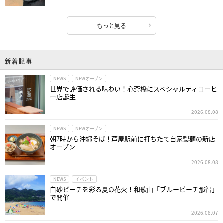
もっと見る
新着記事
NEWS
NEWオープン
世界で評価される味わい！心斎橋にスペシャルティコーヒ
ー店誕生
2026.08.08
NEWS
NEWオープン
朝7時から沖縄そば！芦屋駅前に打ちたて自家製麺の新店
オープン
2026.08.08
NEWS
イベント
白砂ビーチを彩る夏の花火！和歌山「ブルービーチ那智」
で開催
2026.08.07