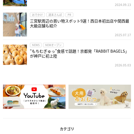
2024.09.13
おでかけ
週末さんぽ
PR
三宮駅周辺の買い物スポット9選！西日本初出店や関西最
大級店舗も紹介
2025.07.17
NEWS
NEWオープン
“もちむぎゅっ”食感で話題！京都発「RABBIT BAGELS」
が神戸に初上陸
2026.05.03
カテゴリ