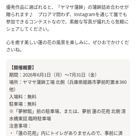
優秀作品に選ばれると、「ヤマサ蒲鉾」の蒲鉾詰め合わせが
贈られます♪ プロアマ問わず、Instagramを通じて誰でも
参加できるコンテストなので、素敵な写真が撮れたら気軽に
シェアしてください。
心を癒す美しい蓮の花の風景を楽しみに、ぜひおでかけくだ
さいね。
【開催概要】
期間：2026年6月1日（月）～7月31日（金）
場所：ヤマサ蒲鉾工場 北側（兵庫県姫路市夢前町置本360
他）
入場料：無料
駐車場：無料
※「夢鮮館」前の駐車場、または、夢前 蓮の花苑 北側 清
水橋東詰 臨時駐車場
注意事項：
・「蓮の花苑」内にトイレがありませんので、事前に済