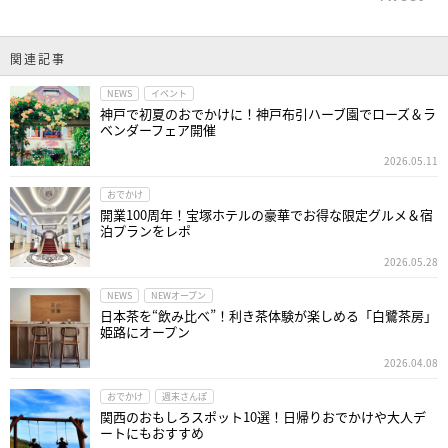
関連記事
NEWS
イベント
神戸で初夏のおでかけに！神戸布引ハーブ園でローズ＆ラ
ベンダーフェア開催
2026.05.11
おでかけ
開業100周年！宝塚ホテルの豪華でお得な限定グルメ＆宿
泊プランをレポ
2026.05.28
NEWS
NEWオープン
日本茶を“飲み比べ”！利き茶体験が楽しめる「白鷺茶房」
姫路にオープン
2026.04.08
おでかけ
週末さんぽ
関西のおもしろスポット10選！日帰りおでかけや大人デ
ートにもおすすめ