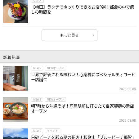
グルメ
【梅田】ランチでゆっくりできるお店9選！都会の中で癒
しの時間を
もっと見る
新着記事
NEWS
NEWオープン
世界で評価される味わい！心斎橋にスペシャルティコーヒ
ー店誕生
2026.08.08
NEWS
NEWオープン
朝7時から沖縄そば！芦屋駅前に打ちたて自家製麺の新店
オープン
2026.08.08
NEWS
イベント
白砂ビーチを彩る夏の花火！和歌山「ブルービーチ那智」