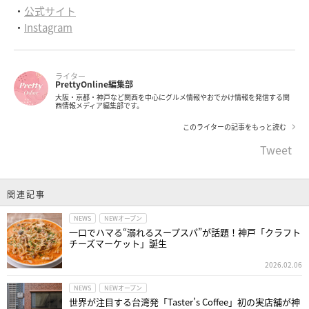
・
公式サイト
・
Instagram
ライター
PrettyOnline編集部
大阪・京都・神戸など関西を中心にグルメ情報やおでかけ情報を発信する関
西情報メディア編集部です。
このライターの記事をもっと読む
Tweet
関連記事
NEWS
NEWオープン
一口でハマる“溺れるスープスパ”が話題！神戸「クラフト
チーズマーケット」誕生
2026.02.06
NEWS
NEWオープン
世界が注目する台湾発「Taster’s Coffee」初の実店舗が神