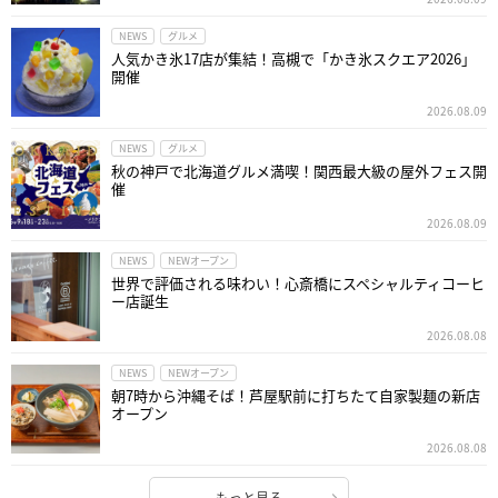
NEWS
グルメ
人気かき氷17店が集結！高槻で「かき氷スクエア2026」
開催
2026.08.09
NEWS
グルメ
秋の神戸で北海道グルメ満喫！関西最大級の屋外フェス開
催
2026.08.09
NEWS
NEWオープン
世界で評価される味わい！心斎橋にスペシャルティコーヒ
ー店誕生
2026.08.08
NEWS
NEWオープン
朝7時から沖縄そば！芦屋駅前に打ちたて自家製麺の新店
オープン
2026.08.08
もっと見る