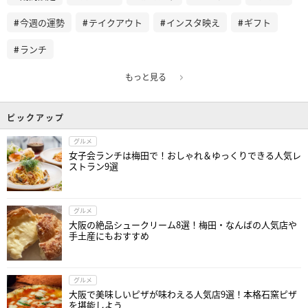
今週の運勢
テイクアウト
インスタ映え
ギフト
ランチ
もっと見る
ピックアップ
グルメ
女子会ランチは梅田で！おしゃれ＆ゆっくりできる人気レ
ストラン9選
グルメ
大阪の絶品シュークリーム8選！梅田・なんばの人気店や
手土産にもおすすめ
グルメ
大阪で美味しいピザが味わえる人気店9選！本格石窯ピザ
を堪能しよう