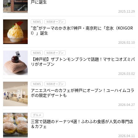
戸に誕生
2025.12.29
NEWS
NEWオープン
“恋”がテーマのかき氷!?神戸・南京町に「恋氷（KOIGOR
I）」誕生
2026.02.10
NEWS
NEWオープン
【神戸初】ザブトンモンブランで話題！マサヒコオズミパ
リがオープン
2026.03.02
NEWS
NEWオープン
アニエスベーのカフェが神戸にオープン！ユーハイムコラ
ボの限定デザートも
2026.04.27
グルメ
三宮で話題のドーナツ4選！ふわふわ食感が人気の専門店
＆カフェ
2026.04.11