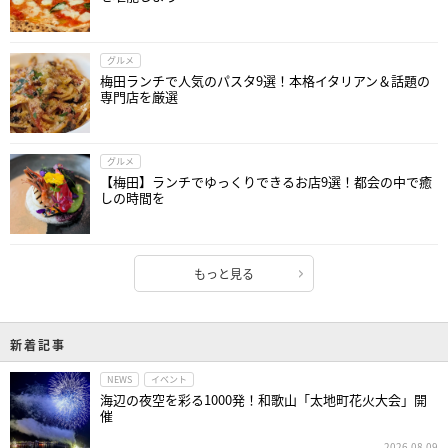
グルメ
梅田ランチで人気のパスタ9選！本格イタリアン＆話題の
専門店を厳選
グルメ
【梅田】ランチでゆっくりできるお店9選！都会の中で癒
しの時間を
もっと見る
新着記事
NEWS
イベント
海辺の夜空を彩る1000発！和歌山「太地町花火大会」開
催
2026.08.09