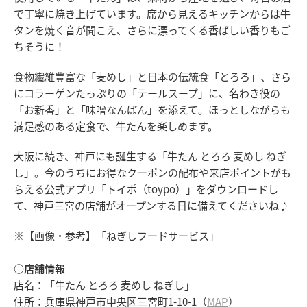
で丁寧に焼き上げています。席から見えるキッチンからは牛
タンを焼く音が聞こえ、さらに漂ってくる香ばしい香りもご
ちそうに！
食物繊維豊富な「麦めし」と日本の伝統食「とろろ」、さら
にコラーゲンたっぷりの「テールスープ」に、名わき役の
「お新香」と「味噌なんばん」を添えて。ほっとしながらも
満足感のある定食で、牛たんを楽しめます。
大阪に続き、神戸にも誕生する「牛たん とろろ 麦めし ねぎ
し」。今のうちにお得なクーポンの配布や来店ポイントがも
らえる公式アプリ「トイポ（toypo）」をダウンロードし
て、神戸三宮の店舗がオープンする日に備えてくださいね♪
※【画像・参考】「ねぎしフードサービス」
○店舗情報
店名：「牛たん とろろ 麦めし ねぎし」
住所：兵庫県神戸市中央区三宮町1-10-1（
MAP
）