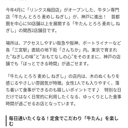
今年4月に「リンクス梅田店」がオープンした、牛タン専門
店「牛たん とろろ 麦めし ねぎし」が、神戸に進出！ 首都
圏を中心に50店舗以上を展開する「牛たん とろろ 麦めし ね
ぎし」の関西2店舗目です。
場所は、アクセスしやすい阪急や阪神、ポートライナーなど
各「三宮駅」直結の地下街「さんちか」内。東京で育まれ
た“ねぎしの味”と“おもてなしの心”をそのままに、神戸の店
舗でも「ほっとできる時間」が過ごせます。
「牛たん とろろ 麦めし ねぎし」の店内は、木のぬくもりを
感じるやさしい雰囲気が特徴。女性1人でも入りやすく、落
ち着いて食事ができるのも嬉しいポイントです♪ 特別な日
だけではなく日常的に利用したくなる、ゆっくりとした食事
時間が過ごせるお店となっています。
毎日通いたくなる！定食でこだわり「牛たん」を楽し
む