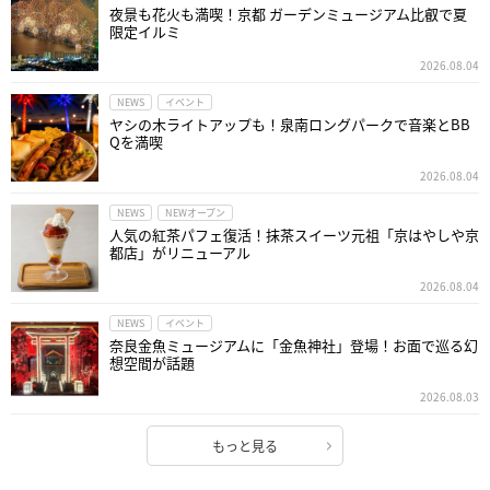
夜景も花火も満喫！京都 ガーデンミュージアム比叡で夏
限定イルミ
2026.08.04
NEWS
イベント
ヤシの木ライトアップも！泉南ロングパークで音楽とBB
Qを満喫
2026.08.04
NEWS
NEWオープン
人気の紅茶パフェ復活！抹茶スイーツ元祖「京はやしや京
都店」がリニューアル
2026.08.04
NEWS
イベント
奈良金魚ミュージアムに「金魚神社」登場！お面で巡る幻
想空間が話題
2026.08.03
もっと見る