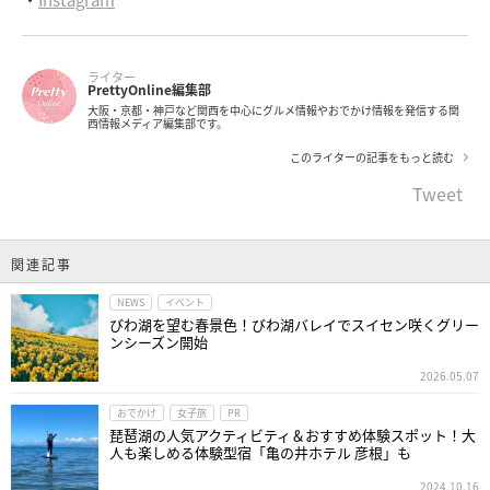
ライター
PrettyOnline編集部
大阪・京都・神戸など関西を中心にグルメ情報やおでかけ情報を発信する関
西情報メディア編集部です。
このライターの記事をもっと読む
Tweet
関連記事
NEWS
イベント
びわ湖を望む春景色！びわ湖バレイでスイセン咲くグリー
ンシーズン開始
2026.05.07
おでかけ
女子旅
PR
琵琶湖の人気アクティビティ＆おすすめ体験スポット！大
人も楽しめる体験型宿「亀の井ホテル 彦根」も
2024.10.16