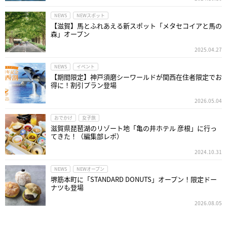
NEWS
NEWスポット
【滋賀】馬とふれあえる新スポット「メタセコイアと馬の
森」オープン
2025.04.27
NEWS
イベント
【期間限定】神戸須磨シーワールドが関西在住者限定でお
得に！割引プラン登場
2026.05.04
おでかけ
女子旅
滋賀県琵琶湖のリゾート地「亀の井ホテル 彦根」に行っ
てきた！（編集部レポ）
2024.10.31
NEWS
NEWオープン
堺筋本町に「STANDARD DONUTS」オープン！限定ドー
ナツも登場
2026.08.05