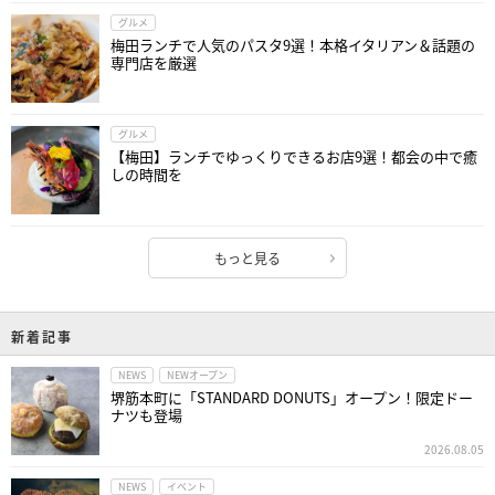
グルメ
梅田ランチで人気のパスタ9選！本格イタリアン＆話題の
専門店を厳選
グルメ
【梅田】ランチでゆっくりできるお店9選！都会の中で癒
しの時間を
もっと見る
新着記事
NEWS
NEWオープン
堺筋本町に「STANDARD DONUTS」オープン！限定ドー
ナツも登場
2026.08.05
NEWS
イベント