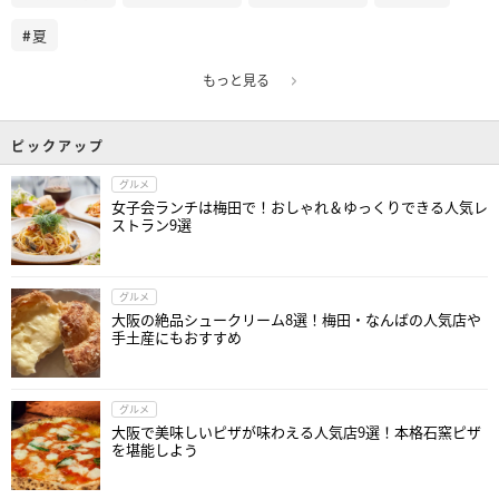
夏
もっと見る
ピックアップ
グルメ
女子会ランチは梅田で！おしゃれ＆ゆっくりできる人気レ
ストラン9選
グルメ
大阪の絶品シュークリーム8選！梅田・なんばの人気店や
手土産にもおすすめ
グルメ
大阪で美味しいピザが味わえる人気店9選！本格石窯ピザ
を堪能しよう