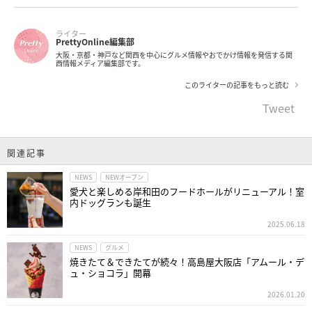
ライター
PrettyOnline編集部
大阪・京都・神戸など関西を中心にグルメ情報やおでかけ情報を発信する関
西情報メディア編集部です。
このライターの記事をもっと読む
Tweet
関連記事
NEWS
NEWオープン
愛犬と楽しめる岸和田のフードホールがリニューアル！室
内ドッグランも誕生
2025.06.18
NEWS
グルメ
焼きたて＆できたてが続々！高島屋大阪店「アムール・デ
ュ・ショコラ」開幕
2026.01.20