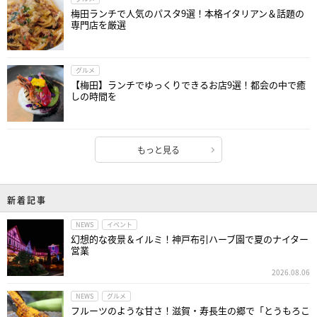
梅田ランチで人気のパスタ9選！本格イタリアン＆話題の
専門店を厳選
グルメ
【梅田】ランチでゆっくりできるお店9選！都会の中で癒
しの時間を
もっと見る
新着記事
NEWS
イベント
幻想的な夜景＆イルミ！神戸布引ハーブ園で夏のナイター
営業
2026.08.06
NEWS
グルメ
フルーツのような甘さ！滋賀・寿長生の郷で「とうもろこ