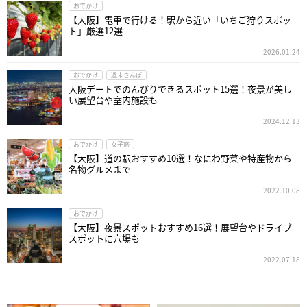
おでかけ
【大阪】電車で行ける！駅から近い「いちご狩りスポッ
ト」厳選12選
2026.01.24
おでかけ
週末さんぽ
大阪デートでのんびりできるスポット15選！夜景が美し
い展望台や室内施設も
2024.12.13
おでかけ
女子旅
【大阪】道の駅おすすめ10選！なにわ野菜や特産物から
名物グルメまで
2022.10.08
おでかけ
【大阪】夜景スポットおすすめ16選！展望台やドライブ
スポットに穴場も
2022.07.18