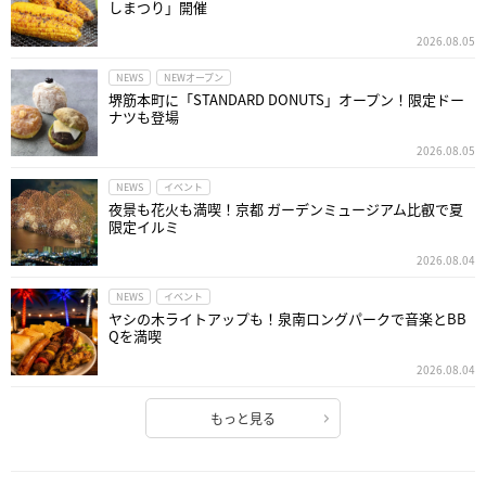
しまつり」開催
2026.08.05
NEWS
NEWオープン
堺筋本町に「STANDARD DONUTS」オープン！限定ドー
ナツも登場
2026.08.05
NEWS
イベント
夜景も花火も満喫！京都 ガーデンミュージアム比叡で夏
限定イルミ
2026.08.04
NEWS
イベント
ヤシの木ライトアップも！泉南ロングパークで音楽とBB
Qを満喫
2026.08.04
もっと見る