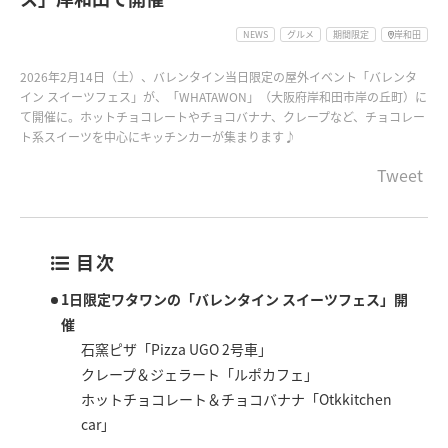
NEWS
グルメ
期間限定
岸和田
2026年2月14日（土）、バレンタイン当日限定の屋外イベント「バレンタ
イン スイーツフェス」が、「WHATAWON」（大阪府岸和田市岸の丘町）に
て開催に。ホットチョコレートやチョコバナナ、クレープなど、チョコレー
ト系スイーツを中心にキッチンカーが集まります♪
Tweet
目次
1日限定ワタワンの「バレンタイン スイーツフェス」開
催
石窯ピザ「Pizza UGO 2号車」
クレープ＆ジェラート「ルポカフェ」
ホットチョコレート＆チョコバナナ「Otkkitchen
car」