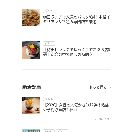
グルメ
梅田ランチで人気のパスタ9選！本格イ
タリアン＆話題の専門店を厳選
グルメ
【梅田】ランチでゆっくりできるお店9
選！都会の中で癒しの時間を
新着記事
もっと見る
グルメ
【2026】奈良の人気かき氷12選！名店
や予約必須店も紹介
2026.08.07
NEWS
グルメ