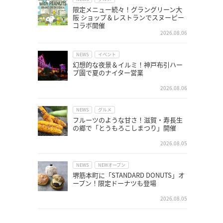
限定メニュー続々！グラングリーン大
阪 ショップ＆レストランでスヌーピー
コラボ開催
2026.08.06
NEWS
イベント
幻想的な夜景＆イルミ！神戸布引ハー
ブ園で夏のナイター営業
2026.08.06
NEWS
グルメ
フルーツのような甘さ！滋賀・寿長生
の郷で「とうもろこしまつり」開催
2026.08.05
NEWS
NEWオープン
堺筋本町に「STANDARD DONUTS」オ
ープン！限定ドーナツも登場
2026.08.05