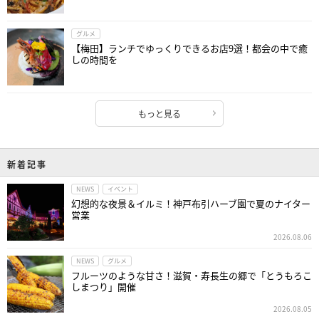
グルメ
【梅田】ランチでゆっくりできるお店9選！都会の中で癒
しの時間を
もっと見る
新着記事
NEWS
イベント
幻想的な夜景＆イルミ！神戸布引ハーブ園で夏のナイター
営業
2026.08.06
NEWS
グルメ
フルーツのような甘さ！滋賀・寿長生の郷で「とうもろこ
しまつり」開催
2026.08.05