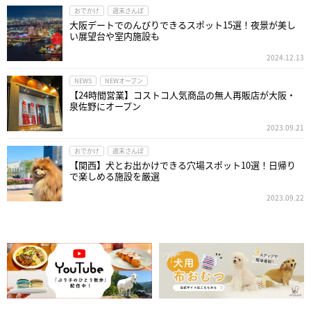
おでかけ
週末さんぽ
大阪デートでのんびりできるスポット15選！夜景が美し
い展望台や室内施設も
2024.12.13
NEWS
NEWオープン
【24時間営業】コストコ人気商品の無人再販店が大阪・
泉佐野にオープン
2023.09.21
おでかけ
週末さんぽ
【関西】犬とお出かけできる穴場スポット10選！日帰り
で楽しめる施設を厳選
2023.09.22