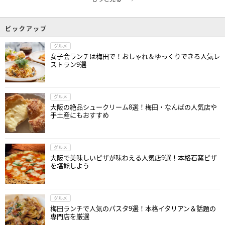
ピックアップ
グルメ
女子会ランチは梅田で！おしゃれ＆ゆっくりできる人気レ
ストラン9選
グルメ
大阪の絶品シュークリーム8選！梅田・なんばの人気店や
手土産にもおすすめ
グルメ
大阪で美味しいピザが味わえる人気店9選！本格石窯ピザ
を堪能しよう
グルメ
梅田ランチで人気のパスタ9選！本格イタリアン＆話題の
専門店を厳選