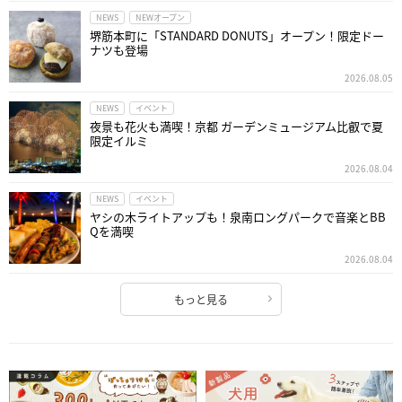
NEWS
NEWオープン
堺筋本町に「STANDARD DONUTS」オープン！限定ドー
ナツも登場
2026.08.05
NEWS
イベント
夜景も花火も満喫！京都 ガーデンミュージアム比叡で夏
限定イルミ
2026.08.04
NEWS
イベント
ヤシの木ライトアップも！泉南ロングパークで音楽とBB
Qを満喫
2026.08.04
もっと見る