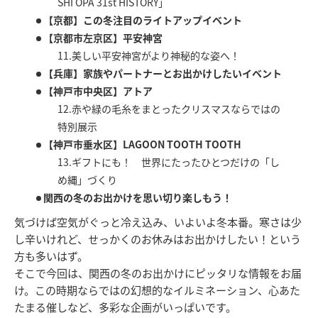
SHI OPA 31st HISTORY」
【京都】この冬注目のライトアップイベント
【京都市左京区】平安神宮
11.美しい平安神宮がより神秘的な姿へ！
【兵庫】家族やパートナーとお出かけしたいイベント
【神戸市中央区】アトア
12.赤や緑の毛糸をまとったクリスマスならではの
特別展示
【神戸市垂水区】LAGOON TOOTH TOOTH
13.ギフトにも！ 世界にたったひとつだけの「し
め縄」づくり
関西の冬のお出かけを思い切り楽しもう！
気づけば空気がぐっと冷え込み、いよいよ冬本番。寒さは少
し辛いけれど、せっかくのお休みはお出かけしたい！という
方も多いはず。
そこで今回は、関西の冬のお出かけにピッタリな情報をお届
け。この時期ならではの幻想的なイルミネーション、心あた
たまる催しなど、多彩な企画がいっぱいです。