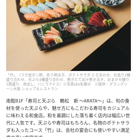
「竹」（フグ皮ポン酢、炙り明太子、ポテトサラダ とろ玉のせ、お造り3種
盛り合わせ、天ぷら4種盛り合わせ、巻きたて出汁巻き玉子、おまかせ握り
5貫盛り、赤出し、バニラアイス）※写真は4名様分 ※提供：グラングリ
ーン大阪 ショップ＆レストラン
南館B1F「寿司と天ぷら 鶴松 新 ～ARATA～」は、旬の食
材を使った天ぷらや、魅せ方にもこだわる寿司をカジュアル
に味わえる和食店。和を基調にした落ち着く店内は幅広い世
代に人気です。天ぷらや寿司はもちろん、名物のポテトサラ
ダも入ったコース「竹」は、会社の宴会にも使いやすい満足