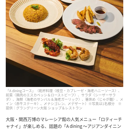
「A diningコース」（乾杯料理〈枝豆・カプレーゼ・海老ハニーソース〉、
前菜〈鶏肉のエスカベッシ＆ローストビーフ〉、サラダ〈シーザーサラ
ダ〉、海鮮〈海老のサンバル＆海老ガーリック〉、箸休め〈じゃが麺〉、メ
イン〈赤牛ステーキ〉、〆ナシゴレン、〆デザート）※写真は1名様分 ※
提供：グラングリーン大阪 ショップ＆レストラン
大阪・関西万博のマレーシア館の人気メニュー「ロティーチ
ャナイ」が楽しめる、話題の「A dining ～アジアンダイニン