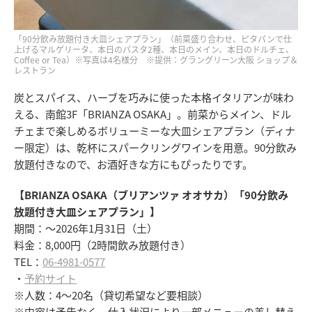
「90分飲み放題付き大皿シェアプラン」（前菜盛り合わせ、ピタパンで仕
上げるマルゲリータ、本日のパスタ2種、本日のメイン、本日のドルチェ、
Coffee or Tea）※写真は4名様分 ※提供：グラングリーン大阪 ショップ＆
レストラン
炭とスパイス、ハーブを巧みに使った本格イタリアンが味わ
える、南館3F「BRIANZA OSAKA」。前菜からメイン、ドル
チェまで楽しめるボリューミーな大皿シェアプラン（ディナ
ー限定）は、乾杯にスパークリングワインを用意。90分飲み
放題付きなので、お酒好きな方にもぴったりです。
【BRIANZA OSAKA（ブリアンツァ オオサカ）「90分飲み
放題付き大皿シェアプラン」】
期間：～2026年1月31日（土）
料金：8,000円（2時間飲み放題付き）
TEL：
06-4981-0577
・
予約サイト
※人数：4～20名（貸切希望など要相談）
※内容は予告なく、仕入状況により一部メニューの差し替え