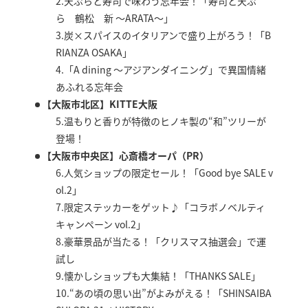
2.天ぷらと寿司で味わう忘年会！「寿司と天ぷ
ら 鶴松 新 ～ARATA～」
3.炭×スパイスのイタリアンで盛り上がろう！「B
RIANZA OSAKA」
4.「A dining ～アジアンダイニング」で異国情緒
あふれる忘年会
【大阪市北区】KITTE大阪
5.温もりと香りが特徴のヒノキ製の“和”ツリーが
登場！
【大阪市中央区】心斎橋オーパ（PR）
6.人気ショップの限定セール！「Good bye SALE v
ol.2」
7.限定ステッカーをゲット♪「コラボノベルティ
キャンペーン vol.2」
8.豪華景品が当たる！「クリスマス抽選会」で運
試し
9.懐かしショップも大集結！「THANKS SALE」
10.“あの頃の思い出”がよみがえる！「SHINSAIBA