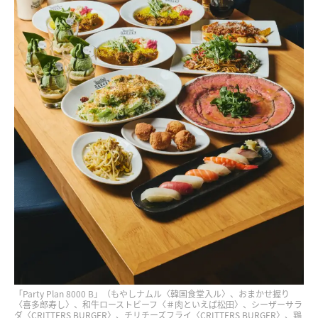
「Party Plan 8000 B」（もやしナムル〈韓国食堂入ル〉、おまかせ握り
〈喜多郎寿し〉、和牛ローストビーフ〈＃肉といえば松田〉、シーザーサラ
ダ〈CRITTERS BURGER〉、チリチーズフライ〈CRITTERS BURGER〉、鶏