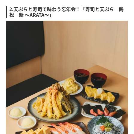
2.天ぷらと寿司で味わう忘年会！「寿司と天ぷら 鶴
松 新 ～ARATA～」