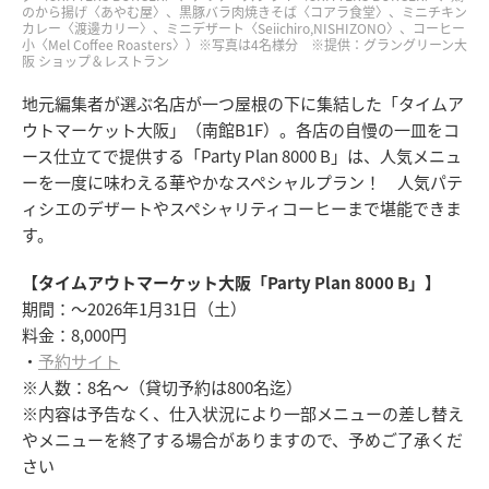
のから揚げ〈あやむ屋〉、黒豚バラ肉焼きそば〈コアラ食堂〉、ミニチキン
カレー〈渡邊カリー〉、ミニデザート〈Seiichiro,NISHIZONO〉、コーヒー
小〈Mel Coffee Roasters〉）※写真は4名様分 ※提供：グラングリーン大
阪 ショップ＆レストラン
地元編集者が選ぶ名店が一つ屋根の下に集結した「タイムア
ウトマーケット大阪」（南館B1F）。各店の自慢の一皿をコ
ース仕立てで提供する「Party Plan 8000 B」は、人気メニュ
ーを一度に味わえる華やかなスペシャルプラン！ 人気パテ
ィシエのデザートやスペシャリティコーヒーまで堪能できま
す。
【タイムアウトマーケット大阪「Party Plan 8000 B」】
期間：～2026年1月31日（土）
料金：8,000円
・
予約サイト
※人数：8名～（貸切予約は800名迄）
※内容は予告なく、仕入状況により一部メニューの差し替え
やメニューを終了する場合がありますので、予めご了承くだ
さい