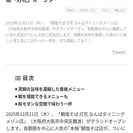
NEWS
NEWオープン
グルメ
なんば
2025年12月11日（木）、「鯛塩そば 灯花 なんばダイニングメゾン店」
（大阪府大阪市中央区難波）がグランドオープン。首都圏を中心に展開して
いる人気店がついに大阪に初出店します。真鯛の旨味を凝縮した味わいと美
しい見た目にこだわった一杯を、ぜひ堪能してみて！
Tweet
目次
真鯛の旨味を凝縮した看板メニュー
鯛を堪能できるメニューも
和モダンな空間で味わう一杯
2025年12月11日（木）、「鯛塩そば 灯花 なんばダイニング
メゾン店」（大阪府大阪市中央区難波）がグランドオープン
します。首都圏を中心に人気の“本格”鯛塩そば店が、ついに