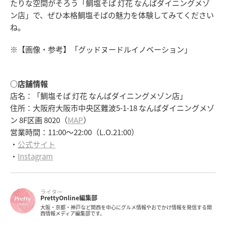
たりな空間がそろう「鯛塩そば 灯花 なんばダイニングメゾ
ン店」で、ぜひ本格鯛塩そばの魅力を体験してみてください
ね。
※【画像・参考】「グッドヌードルイノベーション」
○店舗情報
店名：「鯛塩そば 灯花 なんばダイニングメゾン店」
住所：大阪府大阪市中央区難波5-1-18 なんばダイニングメゾ
ン 8F区画 8020（
MAP
）
営業時間：11:00～22:00（L.O.21:00）
・
公式サイト
・
Instagram
ライター
PrettyOnline編集部
大阪・京都・神戸など関西を中心にグルメ情報やおでかけ情報を発信する関
西情報メディア編集部です。