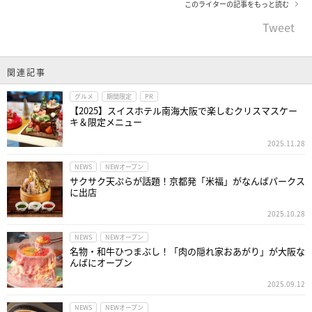
このライターの記事をもっと読む
Tweet
関連記事
グルメ
期間限定
PR
【2025】スイスホテル南海大阪で楽しむクリスマスケー
キ＆限定メニュー
2025.11.28
NEWS
NEWオープン
サクサク天ぷらが話題！京都発「米福」がなんばパークス
に出店
2025.10.28
NEWS
NEWオープン
名物・和牛ひつまぶし！「肉の隠れ家おあがり」が大阪な
んばにオープン
2025.09.12
NEWS
NEWオープン