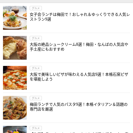
グルメ
女子会ランチは梅田で！おしゃれ＆ゆっくりできる人気レ
ストラン9選
グルメ
大阪の絶品シュークリーム8選！梅田・なんばの人気店や
手土産にもおすすめ
グルメ
大阪で美味しいピザが味わえる人気店9選！本格石窯ピザ
を堪能しよう
グルメ
梅田ランチで人気のパスタ9選！本格イタリアン＆話題の
専門店を厳選
グルメ