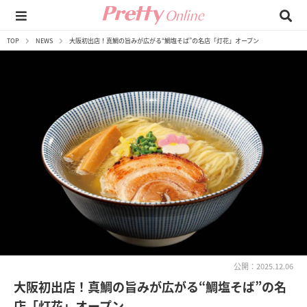
TOP
NEWS
大阪初出店！真鯛の旨みが広がる“鯛塩そば”の名店「灯花」オープン
公開：2025.12.06
大阪初出店！真鯛の旨みが広がる“鯛塩そば”の名
店「灯花」オープン