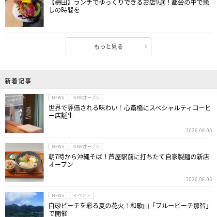
【梅田】ランチでゆっくりできるお店9選！都会の中で癒
しの時間を
もっと見る
新着記事
NEWS
NEWオープン
世界で評価される味わい！心斎橋にスペシャルティコーヒ
ー店誕生
2026.08.08
NEWS
NEWオープン
朝7時から沖縄そば！芦屋駅前に打ちたて自家製麺の新店
オープン
2026.08.08
NEWS
イベント
白砂ビーチを彩る夏の花火！和歌山「ブルービーチ那智」
で開催